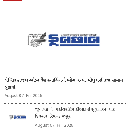
લેખિકા કાજલ ઓઝા વૈદ્ય સ્નાચિંગનો ભોગ બન્યા, મોંઘું પર્સ તથા સામાન
લૂંટાયો
August 07, Fri, 2026
જૂનાગઢ ઃ સ્કોલરશિપ કૌભાંડનો સૂત્રધારના ચાર
દિવસના રિમાન્ડ મંજૂર
August 07, Fri, 2026