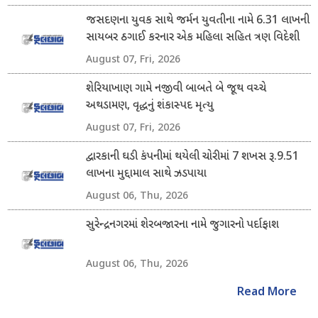
જસદણના યુવક સાથે જર્મન યુવતીના નામે 6.31 લાખની
સાયબર ઠગાઈ કરનાર એક મહિલા સહિત ત્રણ વિદેશી
નાગરિક ઝડપાયા
August 07, Fri, 2026
શેરિયાખાણ ગામે નજીવી બાબતે બે જૂથ વચ્ચે
અથડામણ, વૃદ્ધનું શંકાસ્પદ મૃત્યુ
August 07, Fri, 2026
દ્વારકાની ઘડી કંપનીમાં થયેલી ચોરીમાં 7 શખસ રૂ.9.51
લાખના મુદ્દામાલ સાથે ઝડપાયા
August 06, Thu, 2026
સુરેન્દ્રનગરમાં શેરબજારના નામે જુગારનો પર્દાફાશ
August 06, Thu, 2026
Read More