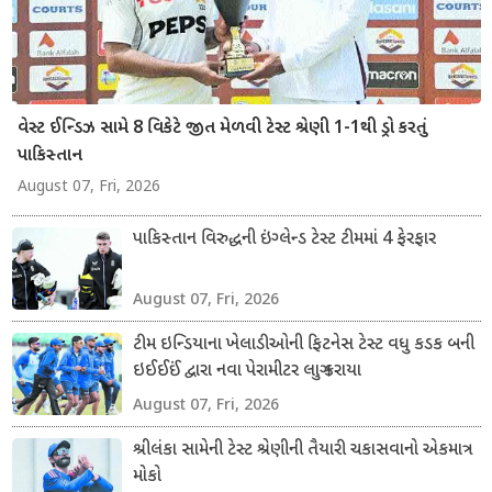
વેસ્ટ ઈન્ડિઝ સામે 8 વિકેટે જીત મેળવી ટેસ્ટ શ્રેણી 1-1થી ડ્રો કરતું
પાકિસ્તાન
August 07, Fri, 2026
પાકિસ્તાન વિરુદ્ધની ઇંગ્લેન્ડ ટેસ્ટ ટીમમાં 4 ફેરફાર
August 07, Fri, 2026
ટીમ ઇન્ડિયાના ખેલાડીઓની ફિટનેસ ટેસ્ટ વધુ કડક બની
ઇઈઈઈં દ્વારા નવા પેરામીટર લાગુ કરાયા
August 07, Fri, 2026
શ્રીલંકા સામેની ટેસ્ટ શ્રેણીની તૈયારી ચકાસવાનો એકમાત્ર
મોકો