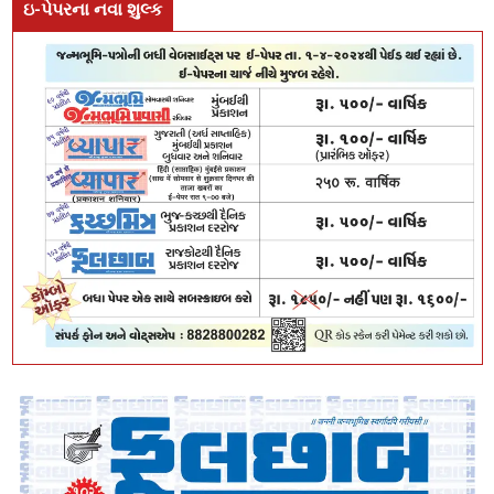
ઇ-પેપરના નવા શુલ્ક