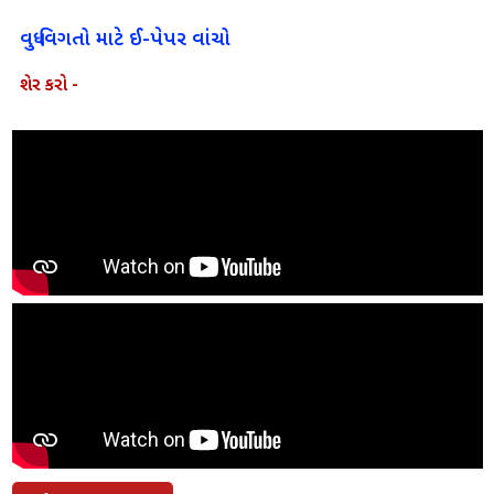
વધુ વિગતો માટે ઈ-પેપર વાંચો
શેર કરો -