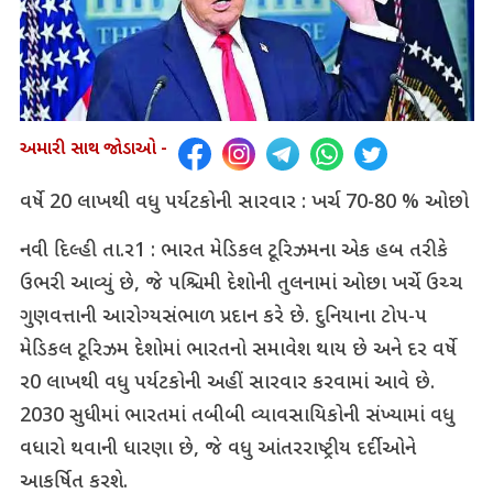
અમારી સાથ જોડાઓ -
વર્ષે 20 લાખથી વધુ પર્યટકોની સારવાર : ખર્ચ 70-80 % ઓછો
નવી દિલ્હી તા.ર1 : ભારત મેડિકલ ટૂરિઝમના એક હબ તરીકે
ઉભરી આવ્યું છે, જે પશ્ચિમી દેશોની તુલનામાં ઓછા ખર્ચે ઉચ્ચ
ગુણવત્તાની આરોગ્યસંભાળ પ્રદાન કરે છે. દુનિયાના ટોપ-પ
મેડિકલ ટૂરિઝમ દેશોમાં ભારતનો સમાવેશ થાય છે અને દર વર્ષે
ર0 લાખથી વધુ પર્યટકોની અહીં સારવાર કરવામાં આવે છે.
2030 સુધીમાં ભારતમાં તબીબી વ્યાવસાયિકોની સંખ્યામાં વધુ
વધારો થવાની ધારણા છે, જે વધુ આંતરરાષ્ટ્રીય દર્દીઓને
આકર્ષિત કરશે.