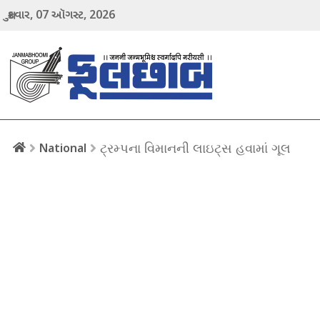
07
2026
શુક્રવાર,
ઑગસ્ટ,
menu
ટ્રમ્પના વિમાનની લાઇટ્સ હવામાં ગૂલ
National