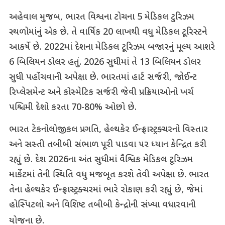
અહેવાલ મુજબ, ભારત વિશ્વના ટોચના 5 મેડિકલ ટુરિઝમ
સ્થળોમાંનું એક છે. તે વાર્ષિક 20 લાખથી વધુ મેડિકલ ટૂરિસ્ટને
આકર્ષે છે. 2022માં દેશના મેડિકલ ટૂરિઝમ બજારનું મૂલ્ય આશરે
6 બિલિયન ડોલર હતું. 2026 સુધીમાં તે 13 બિલિયન ડોલર
સુધી પહોંચવાની અપેક્ષા છે. ભારતમાં હાર્ટ સર્જરી, જોઈન્ટ
રિપ્લેસમેન્ટ અને કોસ્મેટિક સર્જરી જેવી પ્રક્રિયાઓનો ખર્ચ
પશ્ચિમી દેશો કરતા 70-80% ઓછો છે.
ભારત ટેકનોલોજીકલ પ્રગતિ, હેલ્થકેર ઈન્ફ્રાસ્ટ્રક્ચરનો વિસ્તાર
અને સસ્તી તબીબી સંભાળ પૂરી પાડવા પર ધ્યાન કેન્દ્રિત કરી
રહ્યું છે. દેશ 2026ના અંત સુધીમાં વૈશ્વિક મેડિકલ ટૂરિઝમ
માર્કેટમાં તેની સ્થિતિ વધુ મજબૂત કરશે તેવી અપેક્ષા છે. ભારત
તેના હેલ્થકેર ઈન્ફ્રાસ્ટ્રક્ચરમાં ભારે રોકાણ કરી રહ્યું છે, જેમાં
હોસ્પિટલો અને વિશિષ્ટ તબીબી કેન્દ્રોની સંખ્યા વધારવાની
યોજના છે.