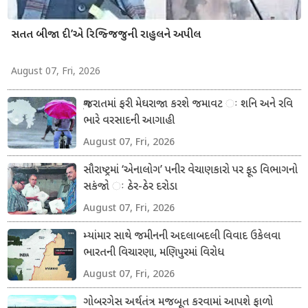
સતત બીજા દી’એ રિજ્જિજુની રાહુલને અપીલ
August 07, Fri, 2026
ગુજરાતમાં ફરી મેઘરાજા કરશે જમાવટ ઃ શનિ અને રવિ
ભારે વરસાદની આગાહી
August 07, Fri, 2026
સૌરાષ્ટ્રમાં ‘એનાલોગ’ પનીર વેચાણકારો પર ફૂડ વિભાગનો
સકંજો ઃ ઠેર-ઠેર દરોડા
August 07, Fri, 2026
મ્યાંમાર સાથે જમીનની અદલાબદલી વિવાદ ઉકેલવા
ભારતની વિચારણા, મણિપુરમાં વિરોધ
August 07, Fri, 2026
ગોબરગેસ અર્થતંત્ર મજબૂત કરવામાં આપશે ફાળો