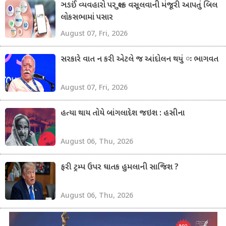
ઞઙઈં વ્યવહારો પર શુલ્ક વસૂલવાની મંજૂરી આપતું બિલ
લોકસભામાં પસાર
August 07, Fri, 2026
સરકારે વાત ન કરી એટલે જ આંદોલન થયું ઃ ભાગવત
August 07, Fri, 2026
હત્યા થાય તોયે બાંગલાદેશ જઇશ : હસીના
August 06, Thu, 2026
ફરી ટ્રમ્પ ઉપર ઘાતક હુમલાની સાજિશ ?
August 06, Thu, 2026