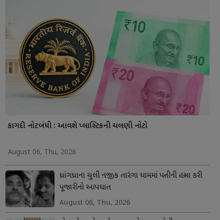
કાગદી નોટબંધી : આવશે પ્લાસ્ટિકની ચલણી નોટો
August 06, Thu, 2026
ધ્રાંગધ્રાના ચુલી નજીક તારંગા ધામમાં પત્નીની હત્યા કરી
પૂજારીનો આપઘાત
August 06, Thu, 2026