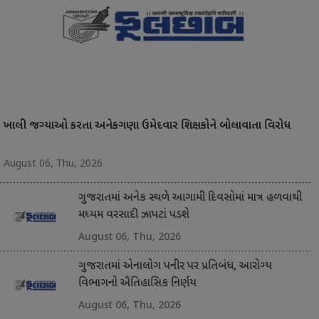
ખાલી જગ્યાઓ કરતા અનેકગણા ઉમેદવાર શિક્ષકોને બોલાવાતા વિરોધ
August 06, Thu, 2026
ગુજરાતમાં અનેક સ્થળે આગામી દિવસોમાં માત્ર હળવાથી
મધ્યમ વરસાદી ઝાપટાં પડશે
August 06, Thu, 2026
ગુજરાતમાં એનાલોગ પનીર પર પ્રતિબંધ, આરોગ્ય
વિભાગનો ઐતિહાસિક નિર્ણય
August 06, Thu, 2026