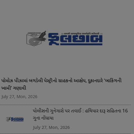
પોમોઝ પીઝામાં બગડેલી પેસ્ટ્રીનો ગ્રાહકનો આક્ષેપ, દુકાનદારે ‘બાકિંગની
ખામી’ ગણાવી
July 27, Mon, 2026
પોલીસની ગુનેગારો પર તવાઈ : હથિયાર દારૂ સહિતના 16
ગુના નોંધાયા
July 27, Mon, 2026