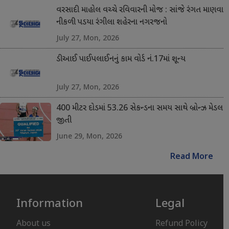
વરસાદી માહોલ વચ્ચે રવિવારની મોજ : સાંજે રંગત માણવા
નીકળી પડયા રંગીલા શહેરના નગરજનો
July 27, Mon, 2026
ડીઆઈ પાઈપલાઈનનું કામ વોર્ડ નં.17માં શૂન્ય
July 27, Mon, 2026
400 મીટર દોડમાં 53.26 સેકન્ડના સમય સાથે બ્રોન્ઝ મેડલ
જીતી
June 29, Mon, 2026
Read More
Information
Legal
About us
Refund Policy