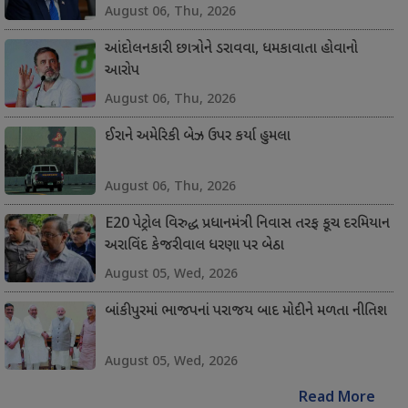
August 06, Thu, 2026
આંદોલનકારી છાત્રોને ડરાવવા, ધમકાવાતા હોવાનો
આરોપ
August 06, Thu, 2026
ઈરાને અમેરિકી બેઝ ઉપર કર્યા હુમલા
August 06, Thu, 2026
E20 પેટ્રોલ વિરુદ્ધ પ્રધાનમંત્રી નિવાસ તરફ કૂચ દરમિયાન
અરાવિંદ કેજરીવાલ ધરણા પર બેઠા
August 05, Wed, 2026
બાંકીપુરમાં ભાજપનાં પરાજય બાદ મોદીને મળતા નીતિશ
August 05, Wed, 2026
Read More