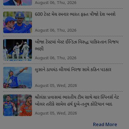
August 06, Thu, 2026
600 ટેસ્ટ મેચ રમનાર ભારત ફક્ત ત્રીજો દેશ બનશે
August 06, Thu, 2026
બીજા ટેસ્ટમાં વેસ્ટ ઈન્ડિઝ વિરુદ્ધ પાકિસ્તાન વિજય
ભણી
August 06, Thu, 2026
લુસાને ડાયમંડ લીગમાં નિરજ સામે કઠિન પડકાર
August 05, Wed, 2026
શ્રીલંકા પ્રવાસમાં ભારતીય ટીમ સાથે ચાર સ્પિનર્સ નેટ
બોલર તરીકે સામેલ હર્ષ દુબે-તનુષ કોટિયાન બાદ
વિપ્રજ નિગમ અને શિવાંગ કુમારનો સમાવેશ કરાયો
August 05, Wed, 2026
Read More