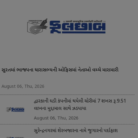
સુરતમાં ભાજપના ધારાસભ્યની ઓફિસમાં નેતાઓ વચ્ચે મારામારી
August 06, Thu, 2026
દ્વારકાની ઘડી કંપનીમાં થયેલી ચોરીમાં 7 શખસ રૂ.9.51
લાખના મુદ્દામાલ સાથે ઝડપાયા
August 06, Thu, 2026
સુરેન્દ્રનગરમાં શેરબજારના નામે જુગારનો પર્દાફાશ