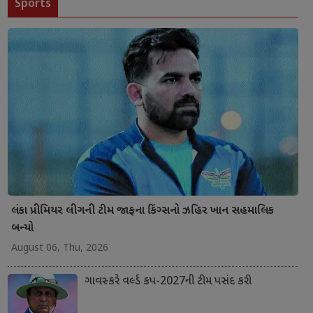
Sports
લંકા પ્રીમિયર લીગની ટીમ જાફના કિંગ્સનો ઝહિર ખાન સહમાલિક
બન્યો
August 06, Thu, 2026
ગાવસ્કરે વર્લ્ડ કપ-2027ની ટીમ પસંદ કરી