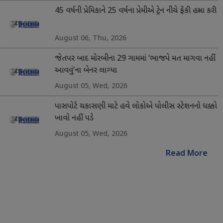
45 વર્ષની પ્રેમિકાને 25 વર્ષના પ્રેમીએ ટ્રેન નીચે ફેંકી હત્યા કરી
August 06, Thu, 2026
જેતપર બાદ મોરબીના 29 ગામમાં ‘ભાજપે મત માગવા નહીં
આવવું’ના બેનર લાગ્યા
August 05, Wed, 2026
પાસપોર્ટ ચકાસણી માટે હવે લોકોએ પોલીસ સ્ટેશનનો ધક્કો
ખાવો નહીં પડે
August 05, Wed, 2026
Read More