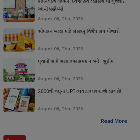
કોમનવેલ્થ ગેમ્સનો ધ્વજ હવે ગ્લાસગોથી ગુજરાત
આવી પહોંચ્યો
August 06, Thu, 2026
સીમાંકન ખરડા માટે સંસદનું વિશેષ સત્ર યોજાશે
August 06, Thu, 2026
યુવાનો સામે સરકાર આક્રમક ન બને : સુપ્રીમ
August 06, Thu, 2026
2000થી વધુના UPI વ્યવહાર પર ચાર્જ લાગશે!
August 06, Thu, 2026
Read More