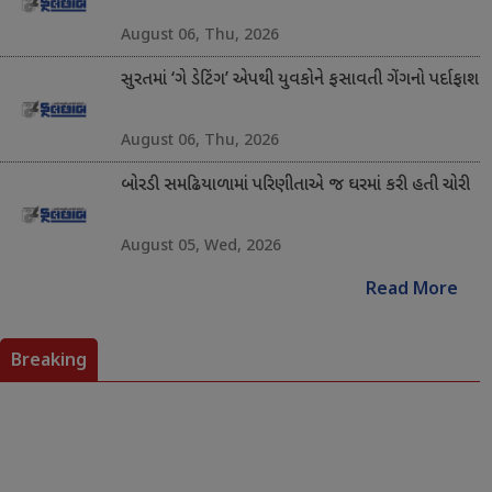
August 06, Thu, 2026
સુરતમાં ‘ગે ડેટિંગ’ એપથી યુવકોને ફસાવતી ગેંગનો પર્દાફાશ
August 06, Thu, 2026
બોરડી સમઢિયાળામાં પરિણીતાએ જ ઘરમાં કરી હતી ચોરી
August 05, Wed, 2026
Read More
Breaking