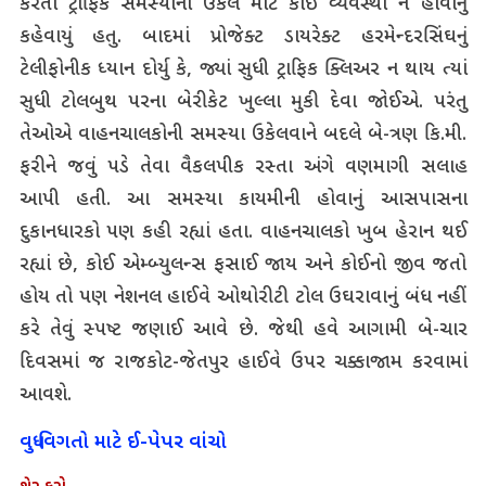
કરતા ટ્રાફિક સમસ્યાના ઉકેલ માટે કોઈ વ્યવસ્થા ન હોવાનું
કહેવાયું હતુ. બાદમાં પ્રોજેક્ટ ડાયરેક્ટ હરમેન્દરસિંઘનું
ટેલીફોનીક ધ્યાન દોર્યુ કે, જ્યાં સુધી ટ્રાફિક ક્લિઅર ન થાય ત્યાં
સુધી ટોલબુથ પરના બેરીકેટ ખુલ્લા મુકી દેવા જોઈએ. પરંતુ
તેઓએ વાહનચાલકોની સમસ્યા ઉકેલવાને બદલે બે-ત્રણ કિ.મી.
ફરીને જવું પડે તેવા વૈકલપીક રસ્તા અંગે વણમાગી સલાહ
આપી હતી. આ સમસ્યા કાયમીની હોવાનું આસપાસના
દુકાનધારકો પણ કહી રહ્યાં હતા. વાહનચાલકો ખુબ હેરાન થઈ
રહ્યાં છે, કોઈ એમ્બ્યુલન્સ ફસાઈ જાય અને કોઈનો જીવ જતો
હોય તો પણ નેશનલ હાઈવે ઓથોરીટી ટોલ ઉઘરાવાનું બંધ નહીં
કરે તેવું સ્પષ્ટ જણાઈ આવે છે. જેથી હવે આગામી બે-ચાર
દિવસમાં જ રાજકોટ-જેતપુર હાઈવે ઉપર ચક્કાજામ કરવામાં
આવશે.
વધુ વિગતો માટે ઈ-પેપર વાંચો