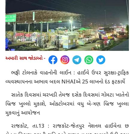
અમારી સાથ જોડાઓ -
ભરૂડી ટોલનાકે વાહનોની લાઈન : હાઈવે ઉપર સુરક્ષા-ટ્રાફિક
વ્યવસ્થાપનના અભાવ બદલ
NHAI
એ 25 લાખનો દંડ ફટકાર્યે
સાતેક દિવસમાં ચરખડી તેમજ દસેક દિવસમાં ગોમટા ખાતેનો
બ્રિજ ખુલ્લો મુકાશે, ઓક્ટોબરમાં વધુ બે-ત્રણ બ્રિજ ખુલ્લા
મુકવાનું આયોજન
રાજકોટ, તા.13 : રાજકોટ-જેતપુર નેશનલ હાઈવેના છ