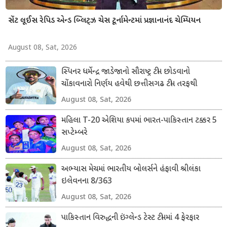
સેંટ લૂઈસ રેપિડ એન્ડ બ્લિટ્ઝ ચેસ ટૂર્નામેન્ટમાં પ્રજ્ઞાનાનંદ ચેમ્પિયન
August 08, Sat, 2026
સ્પિનર ધર્મેન્દ્ર જાડેજાનો સૌરાષ્ટ્ર ટીમ છોડવાનો
ચોંકાવનારો નિર્ણય હવેથી છત્તીસગઢ ટીમ તરફથી
ડોમેસ્ટિક ક્રિકેટ રમશે
August 08, Sat, 2026
મહિલા T-20 એશિયા કપમાં ભારત-પાકિસ્તાન ટક્કર 5
સપ્ટેમ્બરે
August 08, Sat, 2026
અભ્યાસ મેચમાં ભારતીય બોલર્સને હંફાવી શ્રીલંકા
ઇલેવનના 8/363
August 08, Sat, 2026
પાકિસ્તાન વિરુદ્ધની ઇંગ્લેન્ડ ટેસ્ટ ટીમમાં 4 ફેરફાર