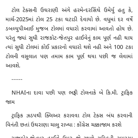
ટોલ ટેક્સની ઉઘરાણી અંગે હરમેન્દરસિંઘે ઉમેર્યુ હતુ કે,
માર્ચ-2025માં ટોલ 25 ટકા ઘટાડી દેવાયો છે. વધુમાં દર વર્ષે
ડબલ્યુપીઆઈ મુજબ ટોલમાં વધારો કરવામાં આવતો હોય છે.
પરંતુ જ્યાં સુધી રાજકોટ-જેતપુર હાઈવેનું કામ પૂર્ણ નહી થાય
ત્યાં સુધી ટોલમાં કોઈ પ્રકારનો વધારો થશે નહી અને 100 ટકા
ટોલની વસુલાત પણ તમામ કામ પૂર્ણ થયા પછી જ લેવામાં
આવશે.
------
NHAI
ના દાવા પછી પણ ભરૂડી ટોલનાકે બે કિ.મી. ટ્રાફિક
જામ
ટ્રાફિક ઝડપથી ક્લિઅર કરાવવા ટોલ ટેક્સ બંધ કરવાની
વિનંતી છતાં ઉઘરાણા ચાલુ રાખ્યા : કોંગ્રેસ ચક્કાજામ કરશે