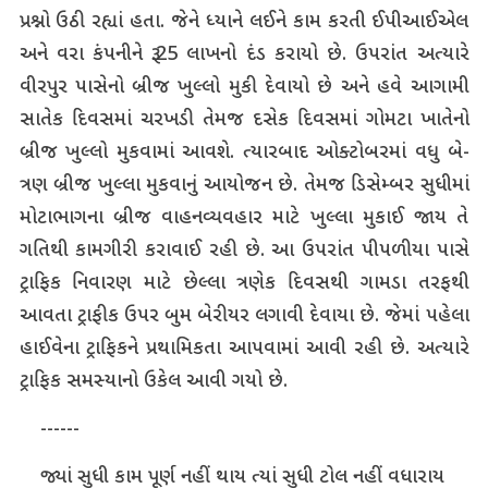
પ્રશ્નો ઉઠી રહ્યાં હતા. જેને ધ્યાને લઈને કામ કરતી ઈપીઆઈએલ
અને વરા કંપનીને રૂ.25 લાખનો દંડ કરાયો છે. ઉપરાંત અત્યારે
વીરપુર પાસેનો બ્રીજ ખુલ્લો મુકી દેવાયો છે અને હવે આગામી
સાતેક દિવસમાં ચરખડી તેમજ દસેક દિવસમાં ગોમટા ખાતેનો
બ્રીજ ખુલ્લો મુકવામાં આવશે. ત્યારબાદ ઓક્ટોબરમાં વધુ બે-
ત્રણ બ્રીજ ખુલ્લા મુકવાનું આયોજન છે. તેમજ ડિસેમ્બર સુધીમાં
મોટાભાગના બ્રીજ વાહનવ્યવહાર માટે ખુલ્લા મુકાઈ જાય તે
ગતિથી કામગીરી કરાવાઈ રહી છે. આ ઉપરાંત પીપળીયા પાસે
ટ્રાફિક નિવારણ માટે છેલ્લા ત્રણેક દિવસથી ગામડા તરફથી
આવતા ટ્રાફીક ઉપર બુમ બેરીયર લગાવી દેવાયા છે. જેમાં પહેલા
હાઈવેના ટ્રાફિકને પ્રથામિકતા આપવામાં આવી રહી છે. અત્યારે
ટ્રાફિક સમસ્યાનો ઉકેલ આવી ગયો છે.
------
જ્યાં સુધી કામ પૂર્ણ નહીં થાય ત્યાં સુધી ટોલ નહીં વધારાય