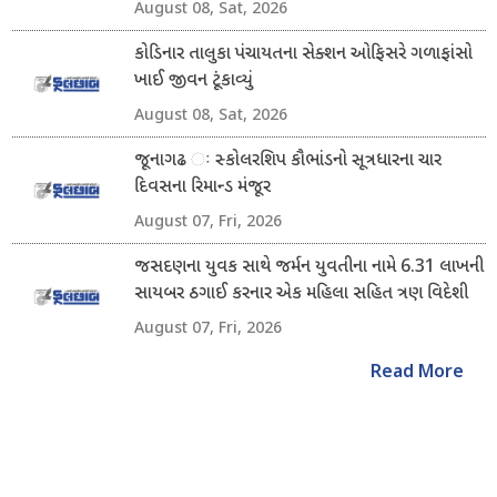
August 08, Sat, 2026
કોડિનાર તાલુકા પંચાયતના સેક્શન ઓફિસરે ગળાફાંસો
ખાઈ જીવન ટૂંકાવ્યું
August 08, Sat, 2026
જૂનાગઢ ઃ સ્કોલરશિપ કૌભાંડનો સૂત્રધારના ચાર
દિવસના રિમાન્ડ મંજૂર
August 07, Fri, 2026
જસદણના યુવક સાથે જર્મન યુવતીના નામે 6.31 લાખની
સાયબર ઠગાઈ કરનાર એક મહિલા સહિત ત્રણ વિદેશી
નાગરિક ઝડપાયા
August 07, Fri, 2026
Read More