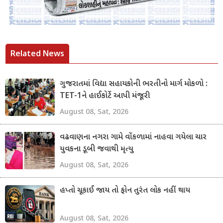
Related News
ગુજરાતમાં વિદ્યા સહાયકોની ભરતીનો માર્ગ મોકળો :
TET-1ને હાઈકોર્ટે આપી મંજૂરી
August 08, Sat, 2026
વઢવાણના નગરા ગામે વોંકળામાં નાહવા ગયેલા ચાર
યુવકના ડૂબી જવાથી મૃત્યુ
August 08, Sat, 2026
હપ્તો ચૂકાઈ જાય તો ફોન તુરંત લોક નહીં થાય
August 08, Sat, 2026