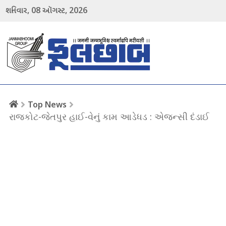
08
2026
શનિવાર,
ઑગસ્ટ,
menu
Top News
રાજકોટ-જેતપુર હાઈ-વેનું કામ આડેધડ : એજન્સી દંડાઈ