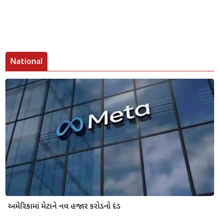
National
અમેરિકામાં મેટાને નવ હજાર કરોડનો દંડ