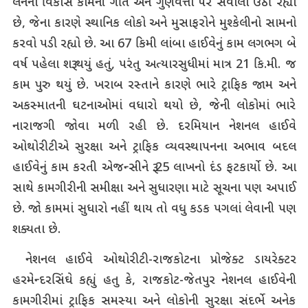
લેનના વિકાસ કામની ગતિ અને ગુણવત્તા પર સવાલો ઉઠી રહ્યા
છે, જેના કારણે સ્થાનિક લોકો અને મુસાફરોને મુશ્કેલીનો સામનો
કરવો પડી રહ્યો છે. આ 67 કિમી લાંબા હાઈવેનું કામ લગભગ બે
વર્ષ પહેલા શરૂ થયું હતું, પરંતુ અત્યારસુધીમાં માત્ર 21 કિ.મી. જ
કામ પુરુ થયું છે. ખરાબ રસ્તાને કારણે ભારે ટ્રાફિક જામ અને
અકસ્માતની ઘટનાઓમાં વધારો થયો છે, જેની લોકોમાં ભારે
નારાજગી જોવા મળી રહી છે. દરમિયાન નેશનલ હાઈવે
ઓથોરીટીએ સુરક્ષા અને ટ્રાફિક વ્યવસ્થાપનના અભાવ બદલ
હાઈવેનું કામ કરતી એજન્સીને રૂ.25 લાખનો દંડ ફટકાર્યો છે. આ
સાથે કામગીરીની સમીક્ષા અને સુધારણા માટે સૂચના પણ અપાઈ
છે. જો કામમાં સુધારો નહીં થાય તો વધુ કડક પગલાં લેવાની પણ
શક્યતા છે.
નેશનલ હાઈવે ઓથોરીટી-રાજકોટના પ્રોજેક્ટ ડાયરેક્ટર
હરમેન્દરસિંઘે કહ્યું હતુ કે, રાજકોટ-જેતપુર નેશનલ હાઈવેની
કામગીરીમાં ટ્રાફિક સમસ્યા અને લોકોની સુરક્ષા સંદર્ભે અનેક