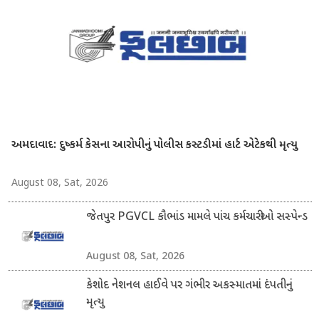
અમદાવાદ: દુષ્કર્મ કેસના આરોપીનું પોલીસ કસ્ટડીમાં હાર્ટ એટેકથી મૃત્યુ
August 08, Sat, 2026
જેતપુર PGVCL કૌભાંડ મામલે પાંચ કર્મચારીઓ સસ્પેન્ડ
August 08, Sat, 2026
કેશોદ નેશનલ હાઈવે પર ગંભીર અકસ્માતમાં દંપતીનું
મૃત્યુ