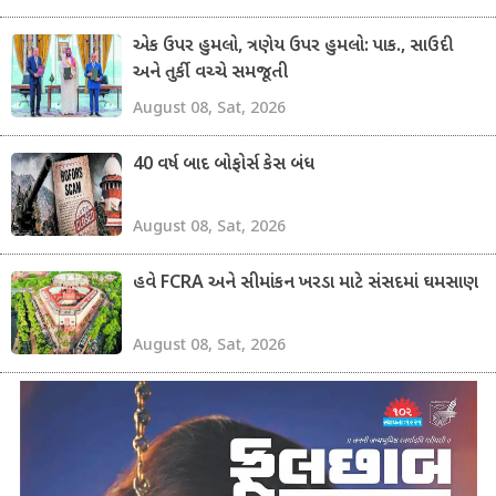
એક ઉપર હુમલો, ત્રણેય ઉપર હુમલો: પાક., સાઉદી
અને તુર્કી વચ્ચે સમજૂતી
August 08, Sat, 2026
40 વર્ષ બાદ બોફોર્સ કેસ બંધ
August 08, Sat, 2026
હવે FCRA અને સીમાંકન ખરડા માટે સંસદમાં ઘમસાણ
August 08, Sat, 2026