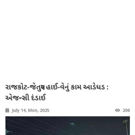
રાજકોટ-જેતપુર હાઈ-વેનું કામ આડેધડ :
એજન્સી દંડાઈ
July 14, Mon, 2025
206