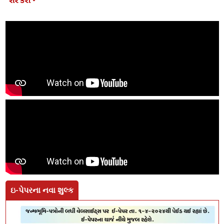
શેર કરો -
ઇ-પેપરના નવા શુલ્ક