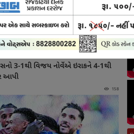
ોર્ટ
ક્રાઈમ
બ્રેકિંગ
અવસાન
રાજકોટ
યુઝ
ન્યુઝ
ન્યુઝ
નોંધ
સિટી
 3-1થી વિજય નોર્વેએ ઇરાકને 4-1થી અને ઓસ્ટ્રિયાએ
રાંસનો 3-1થી વિજય નોર્વેએ ઇરાકને 4-1થી
ાર આપી
158