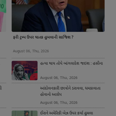
ફરી ટ્રમ્પ ઉપર ઘાતક હુમલાની સાજિશ ?
August 06, Thu, 2026
હત્યા થાય તોયે બાંગલાદેશ જઇશ : હસીના
August 06, Thu, 2026
ી
આંદોલનકારી છાત્રોને ડરાવવા, ધમકાવાતા
હોવાનો આરોપ
August 06, Thu, 2026
ઈરાને અમેરિકી બેઝ ઉપર કર્યા હુમલા