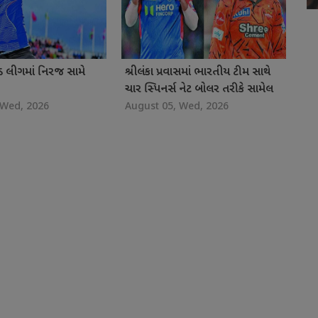
ંડ લીગમાં નિરજ સામે
શ્રીલંકા પ્રવાસમાં ભારતીય ટીમ સાથે
ચાર સ્પિનર્સ નેટ બોલર તરીકે સામેલ
 Wed, 2026
August 05, Wed, 2026
હર્ષ દુબે-તનુષ કોટિયાન બાદ વિપ્રજ
નિગમ અને શિવાંગ કુમારનો સમાવેશ
કરાયો