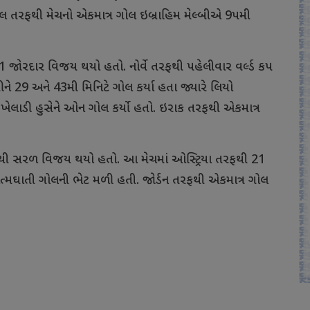
ગલ તરફથી મેચનો એકમાત્ર ગોલ ઇબ્રાહિમ મેલ્બીએ 9પમી
4-1 જોરદાર વિજય થયો હતો. નોર્વે તરફથી પહેલીવાર વર્લ્ડ કપ
રીને 29 અને 43મી મિનિટે ગોલ કર્યા હતા જ્યારે લિયો
 ખેલાડી હુસેને ઓન ગોલ કર્યો હતો. ઇરાક તરફથી એકમાત્ર
1 ગોલથી સરળ વિજય થયો હતો. આ મેચમાં ઓસ્ટ્રિયા તરફથી 21
ત્મઘાતી ગોલની ભેટ મળી હતી. જોર્ડન તરફથી એકમાત્ર ગોલ