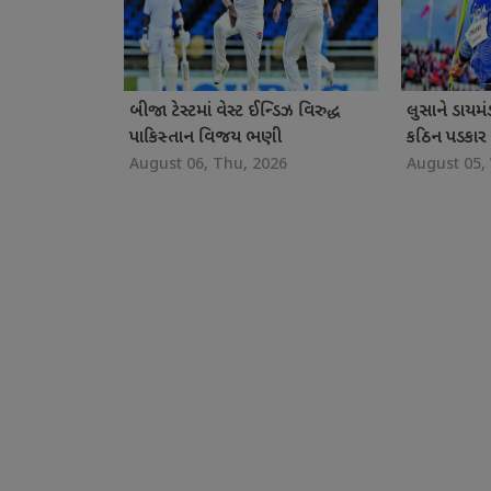
બીજા ટેસ્ટમાં વેસ્ટ ઈન્ડિઝ વિરુદ્ધ
લુસાને ડાયમ
પાકિસ્તાન વિજય ભણી
કઠિન પડકાર
August 06, Thu, 2026
August 05,