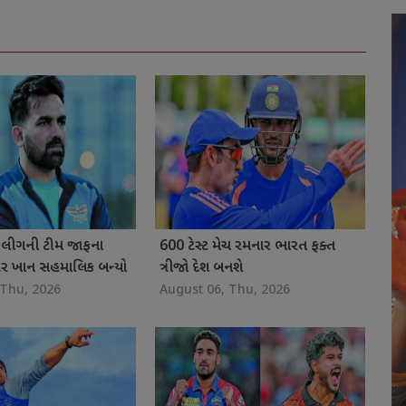
યર લીગની ટીમ જાફના
600 ટેસ્ટ મેચ રમનાર ભારત ફક્ત
િર ખાન સહમાલિક બન્યો
ત્રીજો દેશ બનશે
 Thu, 2026
August 06, Thu, 2026