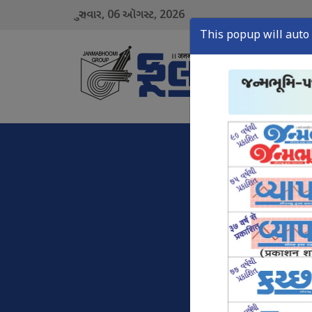
06
2026
ગુરુવાર,
ઑગસ્ટ,
This popup will auto 