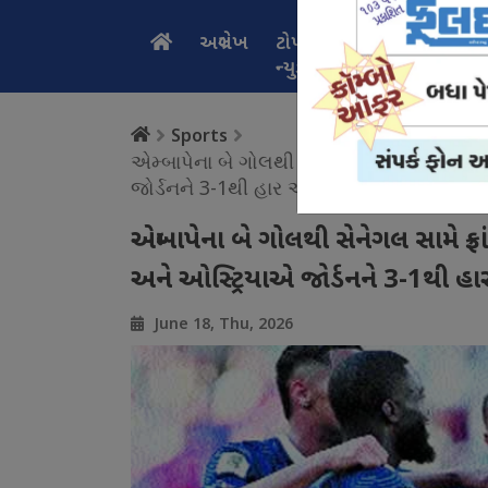
અગ્રલેખ
ટોપ
નેશનલ
સ્પ
ન્યુઝ
ન્યુઝ
ન્
Sports
એમ્બાપેના બે ગોલથી સેનેગલ સામે ફ્રાંસનો
જોર્ડનને 3-1થી હાર આપી
એમ્બાપેના બે ગોલથી સેનેગલ સામે ફ્
અને ઓસ્ટ્રિયાએ જોર્ડનને 3-1થી હ
June 18, Thu, 2026