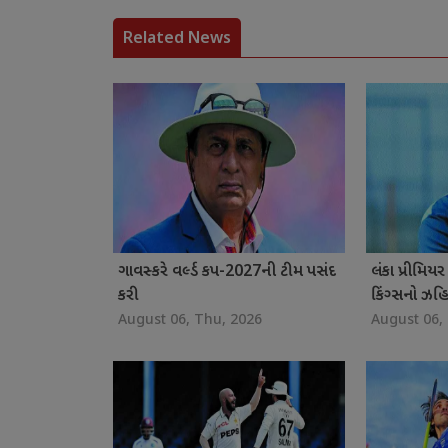
Related News
ગાવસ્કરે વર્લ્ડ કપ-2027ની ટીમ પસંદ
લંકા પ્રીમિ
કરી
કિંગ્સનો ઝહ
August 06, Thu, 2026
August 06,