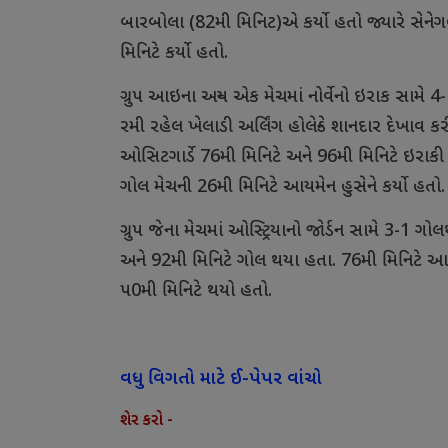
બારબોલા (82મી મિનિટ)એ કર્યો હતો જ્યારે સેને
મિનિટે કર્યો હતો.
ગ્રુપ આઇના અન્ય એક મેચમાં નોર્વેનો ઇરાક સામે 
રમી રહેલ ખેલાડી અર્લિંગ હોલેન્ડે શાનદાર દેખાવ ક
ઓસિટગાર્ડે 76મી મિનિટે અને 96મી મિનિટે ઇરાકી
ગોલ મેચની 26મી મિનિટે આયમેન હુસેને કર્યો હતો.
ગ્રુપ જેના મેચમાં ઓસ્ટ્રિયાનો જોર્ડન સામે 3-
અને 92મી મિનિટે ગોલ થયા હતા. 76મી મિનિટે આ
પ0મી મિનિટે થયો હતો.
વધુ વિગતો માટે ઈ-પેપર વાંચો
શેર કરો -