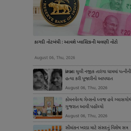
કાગદી નોટબંધી : આવશે પ્લાસ્ટિકની ચલણી નોટો
August 06, Thu, 2026
ધ્રાંગધ્રાના ચુલી નજીક તારંગા ધામમાં પત્નીની
હત્યા કરી પૂજારીનો આપઘાત
August 06, Thu, 2026
કોમનવેલ્થ ગેમ્સનો ધ્વજ હવે ગ્લાસગોથ
ગુજરાત આવી પહોંચ્યો
August 06, Thu, 2026
સીમાંકન ખરડા માટે સંસદનું વિશેષ સત્ર