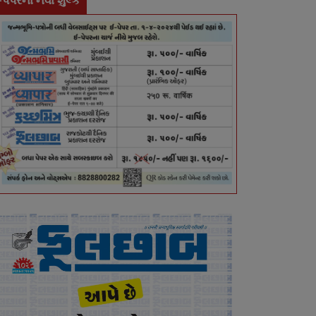
-પેપરના નવા શુલ્ક