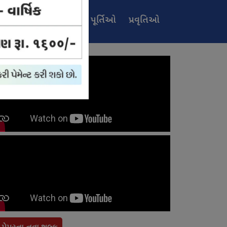
ઈ-
જાહેરખબર
પૂર્તિઓ
પ્રવૃતિઓ
પેપર