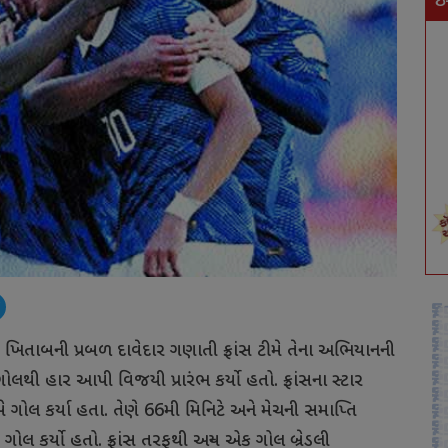
ઇ
િવસે ખિતાબની પ્રબળ દાવેદાર ગણાતી ફ્રાંસ ટીમે તેના અભિયાનની
લથી હાર આપી વિજયી પ્રારંભ કર્યો હતો. ફ્રાંસના સ્ટાર
ગોલ કર્યા હતા. તેણે 66મી મિનિટે અને મેચની સમાપ્તિ
લ કર્યો હતો. ફ્રાંસ તરફથી અન્ય એક ગોલ બ્રેડલી