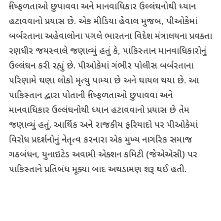
નિષ્ફળતાઓ છુપાવવા અને માનવાધિકાર ઉલ્લંઘનોથી ધ્યાન
હટાવવાનો પ્રયાસ છે. એક મીડિયા હેવાલ મુજબ, પીઓકેમાં
બર્બરતાના અહેવાલોના પગલે ભારતના વિદેશ મંત્રાલયના પ્રવક્તા
રણધીર જયસ્વાલે જણાવ્યું હતું કે, પાકિસ્તાન માનવાધિકારોનું
ઉલ્લંઘન કરી રહ્યું છે. પીઓકેમાં ગંભીર પોલીસ બર્બરતાના
પરિણામે ઘણા લોકો મૃત્યુ પામ્યા છે અને ઘાયલ થયા છે. આ
પાકિસ્તાન દ્વારા પોતાની નિષ્ફળતાઓ છુપાવવા અને
માનવાધિકાર ઉલ્લંઘનોથી ધ્યાન હટાવવાનો પ્રયાસ છે તેમ
જણાવ્યું હતું. આર્થિક અને રાજકીય ફરિયાદો પર પીઓકેમાં
વિરોધ પ્રદર્શનોનું નેતૃત્વ કરનારા એક મુખ્ય નાગરિક સમાજ
ગઠબંધન, યુનાઇટેડ અવામી એક્શન કમિટી (જેએએસી) પર
પાકિસ્તાને પ્રતિબંધ મૂક્યા બાદ અથડામણ શરૂ થઈ હતી.