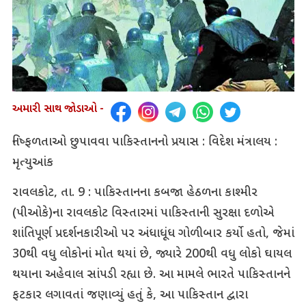
અમારી સાથ જોડાઓ -
નિષ્ફળતાઓ છુપાવવા પાકિસ્તાનનો પ્રયાસ : વિદેશ મંત્રાલય :
મૃત્યુઆંક
રાવલકોટ, તા. 9 : પાકિસ્તાનના કબજા હેઠળના કાશ્મીર
(પીઓકે)ના રાવલકોટ વિસ્તારમાં પાકિસ્તાની સુરક્ષા દળોએ
શાંતિપૂર્ણ પ્રદર્શનકારીઓ પર અંધાધૂંધ ગોળીબાર કર્યો હતો, જેમાં
30થી વધુ લોકોનાં મોત થયાં છે, જ્યારે 200થી વધુ લોકો ઘાયલ
થયાના અહેવાલ સાંપડી રહ્યા છે. આ મામલે ભારતે પાકિસ્તાનને
ફટકાર લગાવતાં જણાવ્યું હતું કે, આ પાકિસ્તાન દ્વારા