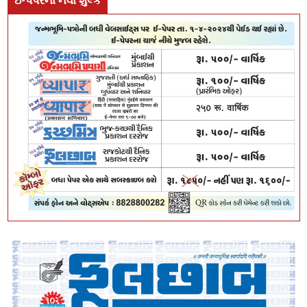
ઇ-પેપરના નવા શુલ્ક