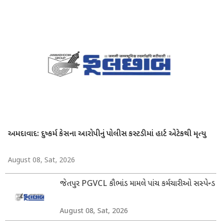
અમદાવાદ: દુષ્કર્મ કેસના આરોપીનું પોલીસ કસ્ટડીમાં હાર્ટ એટેકથી મૃત્યુ
August 08, Sat, 2026
જેતપુર PGVCL કૌભાંડ મામલે પાંચ કર્મચારીઓ સસ્પેન્ડ
August 08, Sat, 2026