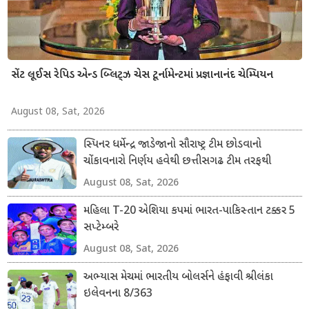
સેંટ લૂઈસ રેપિડ એન્ડ બ્લિટ્ઝ ચેસ ટૂર્નામેન્ટમાં પ્રજ્ઞાનાનંદ ચેમ્પિયન
August 08, Sat, 2026
સ્પિનર ધર્મેન્દ્ર જાડેજાનો સૌરાષ્ટ્ર ટીમ છોડવાનો
ચોંકાવનારો નિર્ણય હવેથી છત્તીસગઢ ટીમ તરફથી
ડોમેસ્ટિક ક્રિકેટ રમશે
August 08, Sat, 2026
મહિલા T-20 એશિયા કપમાં ભારત-પાકિસ્તાન ટક્કર 5
સપ્ટેમ્બરે
August 08, Sat, 2026
અભ્યાસ મેચમાં ભારતીય બોલર્સને હંફાવી શ્રીલંકા
ઇલેવનના 8/363