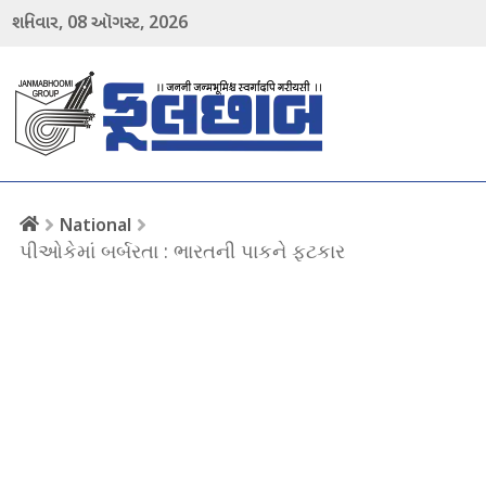
08
2026
શનિવાર,
ઑગસ્ટ,
menu
National
પીઓકેમાં બર્બરતા : ભારતની પાકને ફટકાર