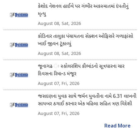
કેશોદ નેશનલ હાઈવે પર ગંભીર અકસ્માતમાં દંપતીનું
મૃત્યુ
August 08, Sat, 2026
કોડિનાર તાલુકા પંચાયતના સેક્શન ઓફિસરે ગળાફાંસો
ખાઈ જીવન ટૂંકાવ્યું
August 08, Sat, 2026
જૂનાગઢ ઃ સ્કોલરશિપ કૌભાંડનો સૂત્રધારના ચાર
દિવસના રિમાન્ડ મંજૂર
August 07, Fri, 2026
જસદણના યુવક સાથે જર્મન યુવતીના નામે 6.31 લાખની
સાયબર ઠગાઈ કરનાર એક મહિલા સહિત ત્રણ વિદેશી
નાગરિક ઝડપાયા
August 07, Fri, 2026
Read More