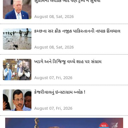
સુપ્રીમની લપડાક બાદ પણ ટ્રમ્પ ન સુધર્યા
August 08, Sat, 2026
કચ્છના સર ક્રીક નજીક પાકિસ્તાનની નાપાક હિલચાલ
August 08, Sat, 2026
ખડગે અને રિજિજુ વચ્ચે શાહ પર સંગ્રામ
August 07, Fri, 2026
કેજરીવાલનું ઇન્સ્ટાગ્રામ બ્લોક !
August 07, Fri, 2026