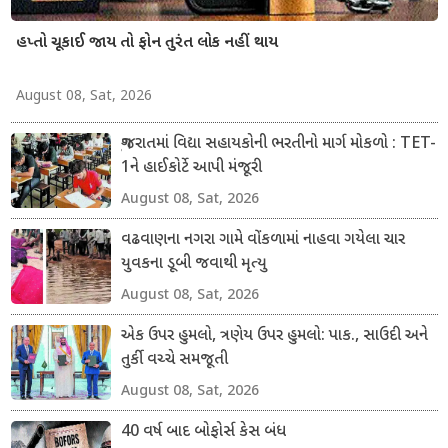
હપ્તો ચૂકાઈ જાય તો ફોન તુરંત લોક નહીં થાય
August 08, Sat, 2026
ગુજરાતમાં વિદ્યા સહાયકોની ભરતીનો માર્ગ મોકળો : TET-
1ને હાઈકોર્ટે આપી મંજૂરી
August 08, Sat, 2026
વઢવાણના નગરા ગામે વોંકળામાં નાહવા ગયેલા ચાર
યુવકના ડૂબી જવાથી મૃત્યુ
August 08, Sat, 2026
એક ઉપર હુમલો, ત્રણેય ઉપર હુમલો: પાક., સાઉદી અને
તુર્કી વચ્ચે સમજૂતી
August 08, Sat, 2026
40 વર્ષ બાદ બોફોર્સ કેસ બંધ