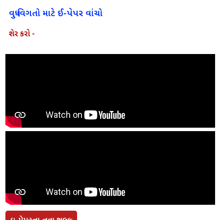
વધુ વિગતો માટે ઈ-પેપર વાંચો
શેર કરો -