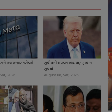
મેટાને નવ હજાર કરોડનો
સુપ્રીમની લપડાક બાદ પણ ટ્રમ્પ ન
સુધર્યા
Sat, 2026
August 08, Sat, 2026