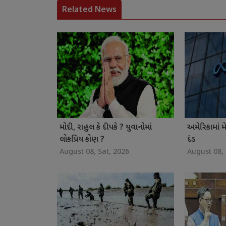
Related News
મોદી, રાહુલ કે દીપકે ? યુવાનોમાં
અમેરિકામાં 
લોકપ્રિય કોણ ?
દંડ
August 08, Sat, 2026
August 08, 