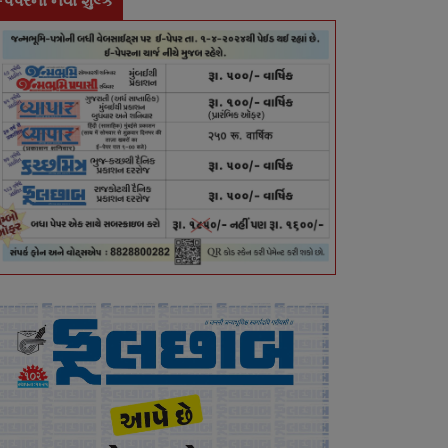
-પેપરના નવા શુલ્ક