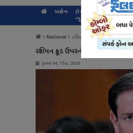
અગ્રલેખ
ટોપ
નેશનલ
સ્પ
ન્યુઝ
ન્યુઝ
ન્
રશિયન ક્રૂડ ઉપરની છૂટ જલ્
National
રશિયન ક્રૂડ ઉપરની છૂટ જલ્દી ખતમ થશ
June 04, Thu, 2026