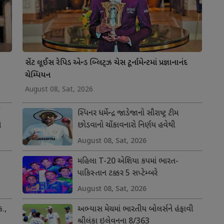
સેંટ લૂઈસ રેપિડ એન્ડ બ્લિટ્ઝ ચેસ ટૂર્નામેન્ટમાં પ્રજ્ઞાનાનંદ
ચેમ્પિયન
August 08, Sat, 2026
સ્પિનર ધર્મેન્દ્ર જાડેજાનો સૌરાષ્ટ્ર ટીમ
ી
છોડવાનો ચોંકાવનારો નિર્ણય હવેથી
છત્તીસગઢ ટીમ તરફથી ડોમેસ્ટિક ક્રિકેટ રમશે
August 08, Sat, 2026
મહિલા T-20 એશિયા કપમાં ભારત-
પાકિસ્તાન ટક્કર 5 સપ્ટેમ્બરે
August 08, Sat, 2026
.,
અભ્યાસ મેચમાં ભારતીય બોલર્સને હંફાવી
શ્રીલંકા ઇલેવનના 8/363