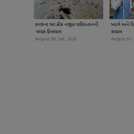
કચ્છના સર ક્રીક નજીક પાકિસ્તાનની
ખડગે અને રિ
નાપાક હિલચાલ
સંગ્રામ
August 08, Sat, 2026
August 07, 