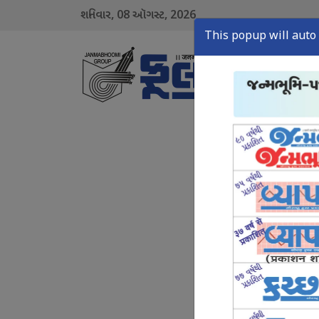
08
2026
શનિવાર,
ઑગસ્ટ,
This popup will auto 