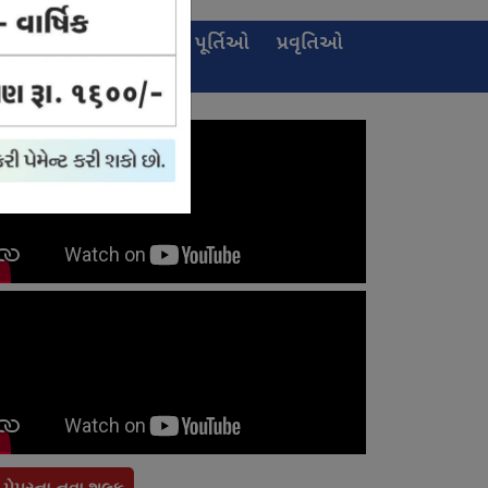
ઈ-
જાહેરખબર
પૂર્તિઓ
પ્રવૃતિઓ
પેપર