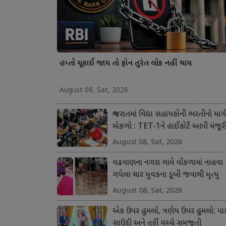
હપ્તો ચૂકાઈ જાય તો ફોન તુરંત લોક નહીં થાય
August 08, Sat, 2026
ગુજરાતમાં વિદ્યા સહાયકોની ભરતીનો માર્ગ
મોકળો : TET-1ને હાઈકોર્ટે આપી મંજૂર
August 08, Sat, 2026
વઢવાણના નગરા ગામે વોંકળામાં નાહવા
ગયેલા ચાર યુવકના ડૂબી જવાથી મૃત્યુ
August 08, Sat, 2026
એક ઉપર હુમલો, ત્રણેય ઉપર હુમલો: પાક
સાઉદી અને તુર્કી વચ્ચે સમજૂતી