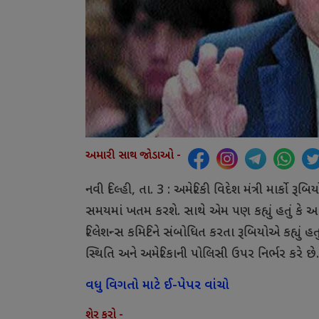
અમારી સાથ જોડાઓ -
નવી દિલ્હી, તા. 3 : અમેરિકી વિદેશ મંત્રી માર્કો રૂબ
સમયમાં ખતમ કરશે. સાથે એમ પણ કહ્યું હતું કે આ ન
રિલેશન્સ કમિટિને સંબોધિત કરતા રૂબિયોએ કહ્યું હતુ
સ્થિતિ અને અમેરિકાની પોલિસી ઉપર નિર્ભર કરે છે.
વધુ વિગતો માટે ઈ-પેપર વાંચો
શેર કરો -