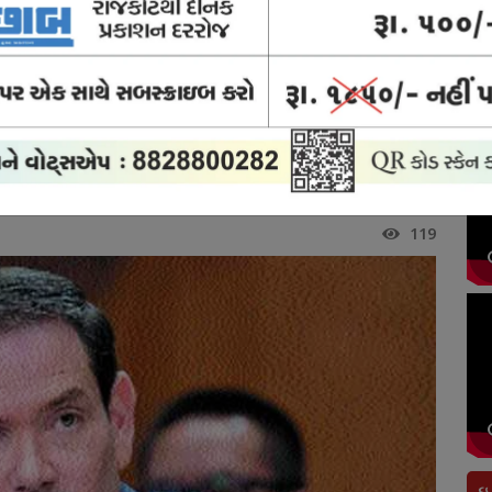
ોર્ટ
ક્રાઈમ
બ્રેકિંગ
અવસાન
રાજકોટ
યુઝ
ન્યુઝ
ન્યુઝ
નોંધ
સિટી
દી ખતમ થશે : અમેરિકી વિદેશ મંત્રી
ે : અમેરિકી વિદેશ મંત્રી
119