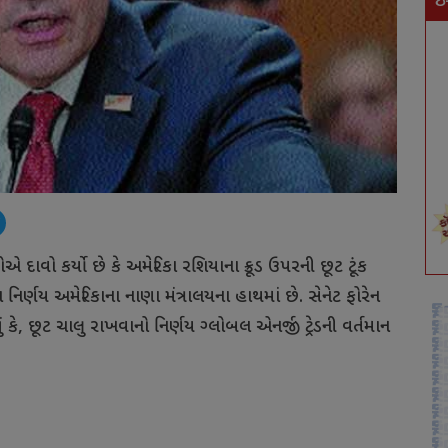
ઇ
િયોએ દાવો કર્યો છે કે અમેરિકા રશિયાના ક્રૂડ ઉપરની છૂટ ટૂંક
િર્ણય અમેરિકાના નાણા મંત્રાલયના હાથમાં છે. સેનેટ ફોરેન
ં કે, છૂટ ચાલુ રાખવાનો નિર્ણય ગ્લોબલ એનર્જી ટ્રેડની વર્તમાન