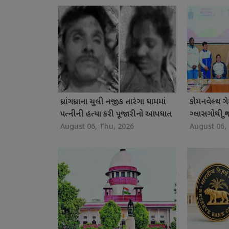
ધ્રાંગધ્રાના ચુલી નજીક તારંગા ધામમાં
કોમનવેલ્થ ગ
પત્નીની હત્યા કરી પૂજારીનો આપઘાત
ગ્લાસગોથી ગ
August 06, Thu, 2026
August 06,