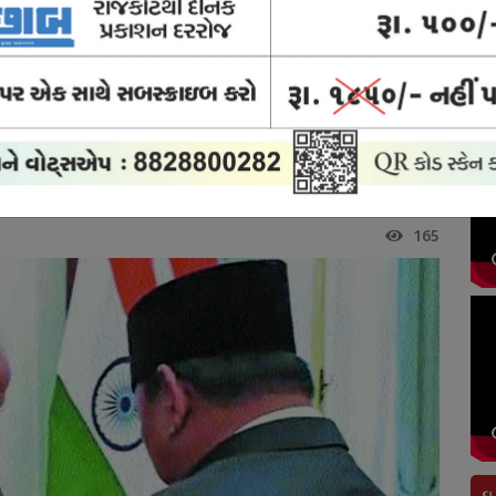
ોર્ટ
ક્રાઈમ
બ્રેકિંગ
અવસાન
રાજકોટ
યુઝ
ન્યુઝ
ન્યુઝ
નોંધ
સિટી
ી, ઈન્ડોનેશિયા સાથે 20 કરાર
િયા સાથે 20 કરાર
165