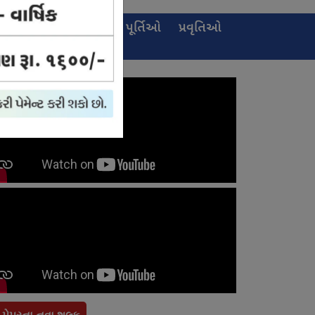
ઈ-
જાહેરખબર
પૂર્તિઓ
પ્રવૃતિઓ
પેપર