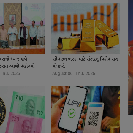
ેમ્સનો ધ્વજ હવે
સીમાંકન ખરડા માટે સંસદનું વિશેષ સત્ર
ુજરાત આવી પહોંચ્યો
યોજાશે
 Thu, 2026
August 06, Thu, 2026