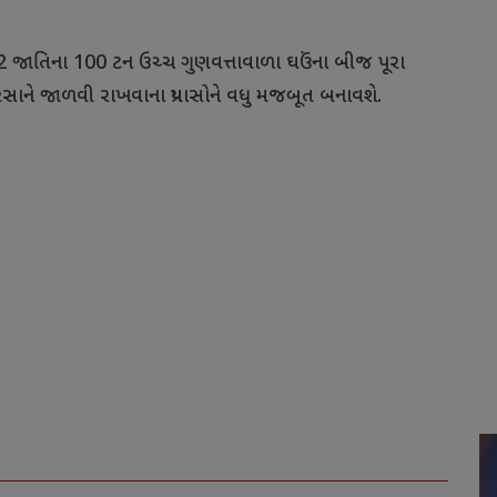
62
જાતિના
100
ટન
ઉચ્ચ
ગુણવત્તાવાળા
ઘઉંના
બીજ
પૂરા
સાને
જાળવી
રાખવાના
પ્રયાસોને
વધુ
મજબૂત
બનાવશે
.