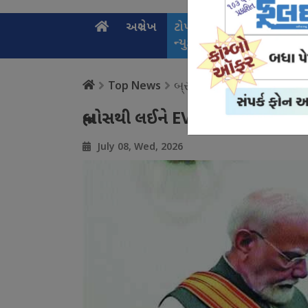
અગ્રલેખ
ટોપ
નેશનલ
સ્પ
ન્યુઝ
ન્યુઝ
ન્
બ્રહ્મોસથી લઈને EVM સુધ
Top News
બ્રહ્મોસથી લઈને EVM સુધી, ઈન્ડોનેશ
July 08, Wed, 2026