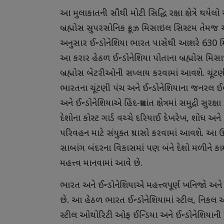
આ
મુલાકાતની
સૌથી
મોટી
સિદ્ધિ
રક્ષા
ક્ષેત્રે
થયેલો
બ્રહ્મોસ
સુપરસોનિક
ક્રૂઝ
મિસાઇલ
સિસ્ટમ
તેમજ
અ
અનુસાર
ઈન્ડોનેશિયા
ભારત
પાસેથી
આશરે
630
મ
આ
કરાર
હેઠળ
ઈન્ડોનેશિયા
પોતાના
બ્રહ્મોસ
મિસ
બ્રહ્મોસ
બેટરીઓની
સપ્લાય
કરવામાં
આવશે
.
ચૂંટણ
ભારતના
ચૂંટણી
પંચ
અને
ઈન્ડોનેશિયાના
જનરલ
ઈ
અને
ઈન્ડોનેશિયાએ
હિંદ
-
પ્રશાંત
ક્ષેત્રમાં
સમુદ્રી
સુરક્ષા
દેશોના
કોસ્ટ
ગાર્ડ
વચ્ચે
દરિયાઈ
દેખરેખ
,
શોધ
અને
પરિવહન
માટે
સંયુક્ત
પ્રયાસો
કરવામાં
આવશે
.
આ
ઉ
સાબાંગ
બંદરના
વિકાસમાં
પણ
બંને
દેશો
મળીને
કા
મહત્ત્વ
માનવામાં
આવે
છે
.
ભારત
અને
ઈન્ડોનેશિયાએ
મહત્ત્વપૂર્ણ
ખનિજો
અને
છે
.
આ
હેઠળ
ભારત
ઈન્ડોનેશિયામાં
સ્ટીલ
,
નિકલ
અ
સ્ટીલ
ઓથોરિટી
ઓફ
ઈન્ડિયા
અને
ઈન્ડોનેશિયાની