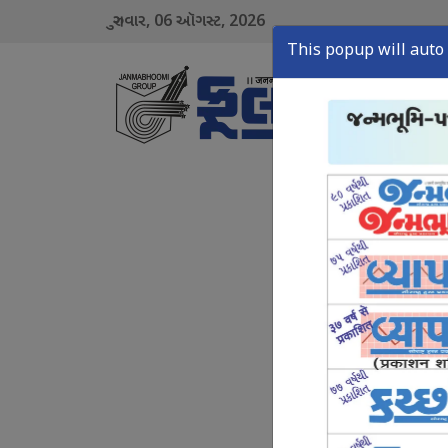
06
2026
ગુરુવાર,
ઑગસ્ટ,
This popup will auto 