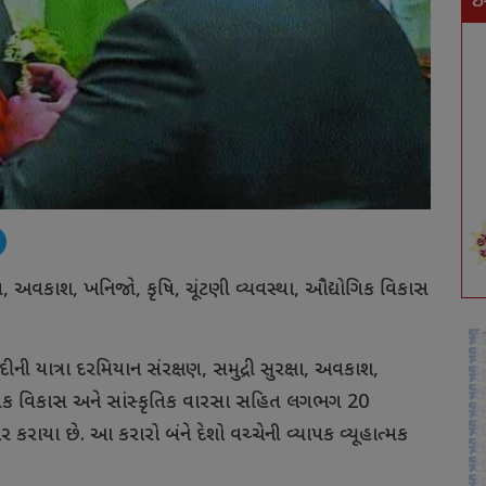
ઇ
ણ
,
અવકાશ
,
ખનિજો
,
કૃષિ
,
ચૂંટણી
વ્યવસ્થા
,
ઔદ્યોગિક
વિકાસ
દીની
યાત્રા
દરમિયાન
સંરક્ષણ
,
સમુદ્રી
સુરક્ષા
,
અવકાશ
,
િક
વિકાસ
અને
સાંસ્કૃતિક
વારસા
સહિત
લગભગ
20
ષર
કરાયા
છે
.
આ
કરારો
બંને
દેશો
વચ્ચેની
વ્યાપક
વ્યૂહાત્મક