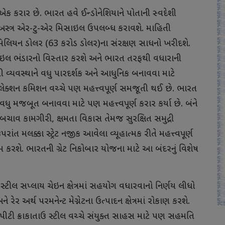
એક
કરાર
છે
.
ભારત
હવે
ઈન્ડોનેશિયાને
પોતાની
સ્વદેશી
સ્ત્ર
એર
-
ટુ
-
એર
મિસાઇલ
ઉપલબ્ધ
કરાવશે
.
માહિતી
િલિયન
ડોલર
(63
કરોડ
ડોલર
)
ના
સંરક્ષણ
સાધનો
ખરીદશે
.
ાઇલ
ભંડારનો
વિસ્તાર
કરશે
અને
ભારત
તરફથી
વધારાની
ી
વ્યવસ્થાને
વધુ
પારદર્શક
અને
આધુનિક
બનાવવા
માટે
લેક્શન
કમિશન
વચ્ચે
પણ
મહત્ત્વપૂર્ણ
સમજૂતી
થઈ
છે
.
ભારત
વધુ
મજબૂત
બનાવવા
માટે
પણ
મહત્ત્વપૂર્ણ
કરાર
કર્યા
છે
.
બંને
બચાવ
કામગીરી
,
ક્ષમતા
વિકાસ
તેમજ
સુરક્ષિત
સમુદ્રી
પરાંત
મલક્કા
સ્ટ્રેટ
નજીક
આવેલા
વ્યૂહાત્મક
રીતે
મહત્ત્વપૂર્ણ
મ
કરશે
.
ભારતની
ગ્રેટ
નિકોબાર
યોજના
માટે
આ
બંદરનું
વિશેષ
સ્ટીલ
સપ્લાય
ચેઇન
ક્ષેત્રમાં
સહયોગ
વધારવાનો
નિર્ણય
લીધો
ને
રેર
અર્થ
પરમનેન્ટ
મેગ્નેટના
ઉત્પાદન
ક્ષેત્રમાં
રોકાણ
કરશે
.
પીટી
ક્રાકાતાઉ
સ્ટીલ
વચ્ચે
સંયુક્ત
સાહસ
માટે
પણ
સહમતિ