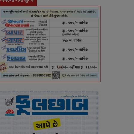
-પેપરના નવા શુલ્ક