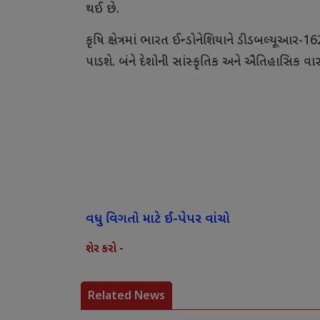
થઈ
છે
.
કૃષિ
ક્ષેત્રમાં
ભારત
ઈન્ડોનેશિયાને
ડીડબલ્યૂઆર
-1
પાડશે
.
બંને
દેશોની
સાંસ્કૃતિક
અને
ઐતિહાસિક
વાર
વધુ વિગતો માટે ઈ-પેપર વાંચો
શેર કરો -
Related News