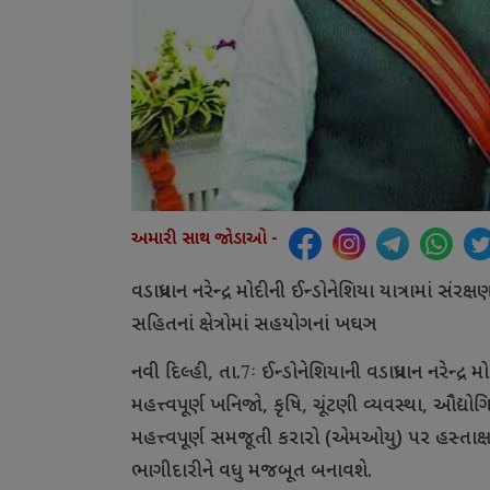
અમારી સાથ જોડાઓ -
વડાપ્રધાન
નરેન્દ્ર
મોદીની
ઈન્ડોનેશિયા
યાત્રામાં
સંરક્ષ
સહિતનાં
ક્ષેત્રોમાં
સહયોગનાં
ખઘઞ
નવી
દિલ્હી
,
તા
.7
ઈન્ડોનેશિયાની
વડાપ્રધાન
નરેન્દ્ર
મો
મહત્ત્વપૂર્ણ
ખનિજો
,
કૃષિ
,
ચૂંટણી
વ્યવસ્થા
,
ઔદ્યોગ
મહત્ત્વપૂર્ણ
સમજૂતી
કરારો
(
એમઓયુ
)
પર
હસ્તાક્
ભાગીદારીને
વધુ
મજબૂત
બનાવશે
.