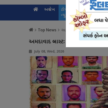
અગ્રલેખ
ટોપ
નેશનલ
સ્પ
ન્યુઝ
ન્યુઝ
ન્
અમદાવાદ બ્લાસ્ટઃ 38 દોષિ
Top News
અમદાવાદ બ્લાસ્ટઃ 38 દોષિતોની ફાંસ
July 08, Wed, 2026