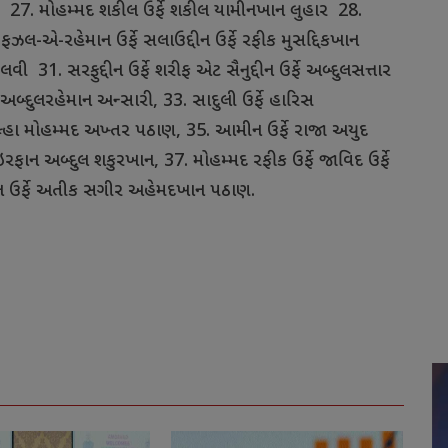
27.
મોહમ્મદ
શકીલ
ઉર્ફે
શકીલ
યામીનખાન
લુહાર
28.
.
ફઝલ
-
એ
-
રહેમાન
ઉર્ફે
સલાઉદ્દીન
ઉર્ફે
રફીક
મુસદ્દિકખાન
ેલવી
31.
સરફુદ્દીન
ઉર્ફે
શરીફ
એટ
સૈનુદ્દીન
ઉર્ફે
અબ્દુલસત્તાર
અબ્દુલરહેમાન
અન્સારી
, 33.
સાદુલી
ઉર્ફે
હારિસ
્હા
મોહમ્મદ
અખ્તર
પઠાણ
, 35.
આમીન
ઉર્ફે
રાજા
અયુદ
ઇરફાન
અબ્દુલ
શકુરખાન
, 37.
મોહમ્મદ
રફીક
ઉર્ફે
જાવિદ
ઉર્ફે
ન
ઉર્ફે
અતીક
સગીર
અહેમદખાન
પઠાણ
.