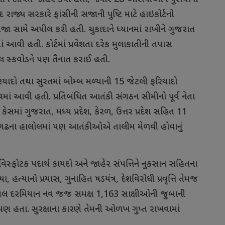
દ
રાજ્ય
સરકારે
ફાંસીની
સજાની
પુષ્ટિ
માટે
હાઇકોર્ટનો
જા
સામે
અપીલ
કરી
હતી
.
ચુકાદાને
ધ્યાનમાં
રાખીને
ગુજરાત
ં
આવી
હતી
.
કોર્ટમાં
પ્રવેશતા
દરેક
મુલાકાતીની
તપાસ
લ
સ્કવોડને
પણ
તૈનાત
કરાઈ
હતી
.
િયાદો
તથા
સુરતમાં
બોમ્બ
મળ્યાની
15
જેટલી
ફરિયાદો
માં
આવી
હતી
.
પ્રતિબંધિત
આતંકી
સંગઠન
સીમીનો
પૂર્વ
નેતા
કેસમાં
ગુજરાત
,
મધ્ય
પ્રદેશ
,
કેરળ
,
ઉત્તર
પ્રદેશ
સહિત
11
ગઢના
હાલોલમાં
પણ
આતંકીઓએ
તાલીમ
મેળવી
હોવાનું
વિસ્ફોટક
પદાર્થ
કાયદો
અને
જાહેર
સંપત્તિને
નુકસાન
સહિતના
યા
,
હત્યાનો
પ્રયાસ
,
ગુનાહિત
ષડયંત્ર
,
દેશવિરોધી
પ્રવૃત્તિ
તેમજ
ાયલ
દરમિયાન
નવ
જજ
સમક્ષ
1,163
સાક્ષીઓની
જુબાની
પણ
હતા
.
સુરક્ષાના
કારણે
તેમની
ઓળખ
ગુપ્ત
રાખવામાં