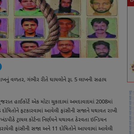
ઇ
ાખનું
વળતર
,
ગંભીર
રીતે
ઘાયલોને
રૂા
. 5
લાખની
સહાય
ુજરાત
હાઈકોર્ટે
એક
મોટા
ચુકાદામાં
અમદાવાદમાં
2008
માં
8
દોષિતોને
ફટકારવામાં
આવેલી
ફાંસીની
સજાને
યથાવત
રાખી
ખંડપીઠે
ટ્રાયલ
કોર્ટના
નિર્ણયને
યથાવત
ઠેરવતા
ઇન્ડિયન
રાયેલી
ફાંસીની
સજા
અને
11
દોષિતોને
આપવામાં
આવેલી