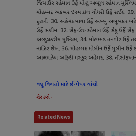
જિયાઉર
રહેમાન
ઉર્ફે
મોન્ટુ
અબ્દુલ
રહેમાન
મુસ્લિમ
મોહમ્મદ
અકબર
ઇસ્માઇલ
ચૌધરી
ઉર્ફે
સઈદ
29
દુરાની
30.
અહેમદબાવા
ઉર્ફે
અબ્બુ
અબુબકર
બર
ઉર્ફે
સલીમ
32.
સૈફ
-
ઉર
-
રહેમાન
ઉર્ફે
સૈફુ
ઉર્ફે
સૈફ
અબ્દુલકરીમ
મુસ્લિમ
, 34.
મોહમ્મદ
તનવીર
ઉર્ફે
તલ
નાઝિર
શેખ
, 36.
મોહમ્મદ
મોબીન
ઉર્ફે
મુબીન
ઉર્ફે
આલમઝેબ
અફ્રિદી
મસ્કુર
અહેમદ
, 38.
તૌસીફખા
વધુ વિગતો માટે ઈ-પેપર વાંચો
શેર કરો -
Related News