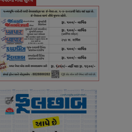
-પેપરના નવા શુલ્ક