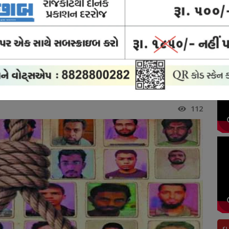
ોર્ટ
ક્રાઈમ
બ્રેકિંગ
અવસાન
રાજકોટ
યુઝ
ન્યુઝ
ન્યુઝ
નોંધ
સિટી
તોની ફાંસી યથાવત્
ી યથાવત્
112