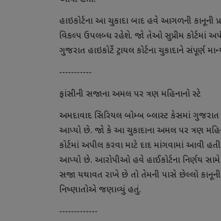
હાઇકોર્ટના
આ
ચુકાદા
બાદ
હવે
આગળની
કાનૂની
પ્
વિકલ્પ
ઉપલબ્ધ
રહેશે
.
જો
તેઓ
સુપ્રીમ
કોર્ટમાં
અપ
ગુજરાત
હાઇકોર્ટે
ટ્રાયલ
કોર્ટના
ચુકાદાને
સંપૂર્ણ
માન
-----------
ફાંસીની
સજાના
અમલ
પર
ત્રણ
મહિનાનો
સ્ટે
અમદાવાદ
સિરિયલ
બોમ્બ
બ્લાસ્ટ
કેસમાં
ગુજરાત
આપ્યો
છે
.
જો
કે
આ
ચુકાદાના
અમલ
પર
ત્રણ
મહિ
કોર્ટમાં
અપીલ
કરવા
માટે
દાદ
માંગવામાં
આવી
હતી
આપ્યો
છે
.
આરોપીઓ
હવે
હાઈકોર્ટના
નિર્ણય
સામે
સજા
યથાવત
રાખે
છે
તો
તેમની
પાસે
છેલ્લો
કાનૂની
નિષ્ણાતોએ
જણાવ્યું
હતું
.
-------------