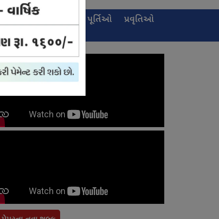
ઈ-
જાહેરખબર
પૂર્તિઓ
પ્રવૃતિઓ
પેપર