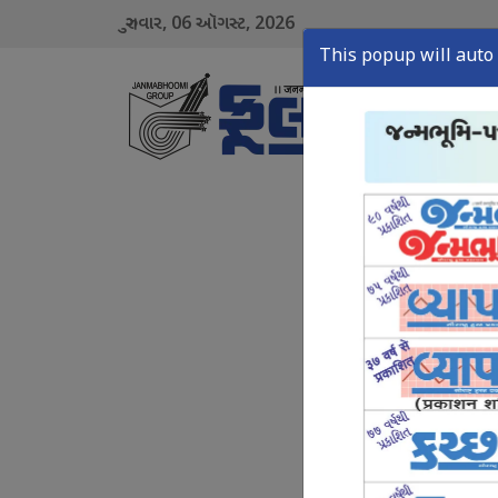
06
2026
ગુરુવાર,
ઑગસ્ટ,
This popup will auto 