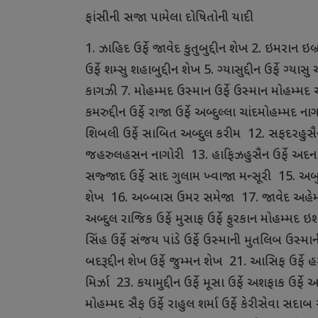
ફાંસીની
સજા
પામેલા
દોષિતોની
યાદી
1.
ઝાહિદ
ઉર્ફે
જાવેદ
કુતુબુદ્દીન
શેખ
2.
ઇમરાન
ઇબ્
ઉર્ફે
શમ્સુ
શહાબુદ્દીન
શેખ
5.
ગ્યાસુદ્દીન
ઉર્ફે
ગ્યાસુ
કાગઝી
7.
મોહમ્મદ
ઉસ્માન
ઉર્ફે
ઉસ્માન
મોહમ્મદ
કમરુદ્દીન
ઉર્ફે
રાજા
ઉર્ફે
અબ્દુલ્લા
ચાંદમોહમ્મદ
નાગ
શિબલી
ઉર્ફે
સાબિત
અબ્દુલ
કરીમ
12.
સફદરહુસૈ
જહરુલહસન
નાગોરી
13.
હાફિઝહુસૈન
ઉર્ફે
અદન
સજ્જાદ
ઉર્ફે
સાદ
ગુલામ
ખ્વાજા
મન્સૂરી
15.
અબ
શેખ
16.
અબ્બાસ
ઉમર
સમેજા
17.
જાવેદ
અહે
અબ્દુલ
રાજિક
ઉર્ફે
મુસાફ
ઉર્ફે
ફુરકાન
મોહમ્મદ
ઇશ
સિંહ
ઉર્ફે
સંજય
પાંડે
ઉર્ફે
ઉસ્માની
મુતલિબ
ઉસ્માન
બદરૂદ્દીન
શેખ
ઉર્ફે
જુમ્મન
શેખ
21.
આસિફ
ઉર્ફે
હ
મિર્ઝા
23.
કયામુદ્દીન
ઉર્ફે
મૂસા
ઉર્ફે
અશફાક
ઉર્ફે
અબ
મોહમ્મદ
સૈફ
ઉર્ફે
રાહુલ
શર્મા
ઉર્ફે
કેરીસેવા
સદાબ