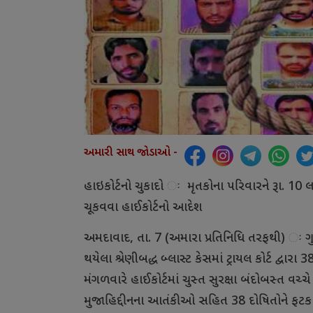
અમારી સાથ જોડાઓ -
હાઇકોર્ટનો
ચુકાદો
મૃતકોના
પરિવારને
રૂા
. 10
લ
ચૂકવવા
હાઈકોર્ટનો
આદેશ
અમદાવાદ
,
તા
. 7 (
અમારા
પ્રતિનિધિ
તરફથી
)
ગ
થયેલા
શ્રેણીબદ્ધ
બ્લાસ્ટ
કેસમાં
ટ્રાયલ
કોર્ટ
દ્વારા
3
મંગળવારે
હાઈકોર્ટમાં
ચુસ્ત
સુરક્ષા
બંદોબસ્ત
વચ્ચે
મુજાહિદ્દીનના
આતંકીઓ
સહિત
38
દોષિતોને
ફટકા