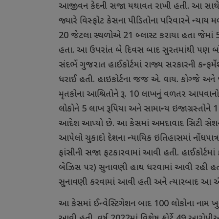
આજીવન
કેદની
સજા
યથાવત
રાખી
હતી
.
આ
સાથ
જ્યારે
વિસ્ફોટ
કેસના
પીડિતોના
પરિવારને
ન્યાય
મળ
20
જેટલા
સ્થળોએ
21
બ્લાસ્ટ
કરાયા
હતા
જેમાં
હતા
.
આ
ઉપરાંત
બે
દિવસ
બાદ
સુરતમાંથી
પણ
બ
સંદર્ભે
ગુજરાત
હાઈકોર્ટમાં
રાજ્ય
સરકારની
કન્ફર્મ
ધરાઈ
હતી
.
હાઇકોર્ટના
જજ
એ
.
વાય
.
કોગ્જે
અને
મૃતકોના
આશ્રિતોને
રૂ
. 10
લાખનું
વળતર
આપવાનો
લોકોને
5
લાખ
રૂપિયા
અને
સામાન્ય
ઇજાગ્રસ્તોને
આદેશ
આપ્યો
છે
.
આ
કેસમાં
અમદાવાદ
સિટી
સેશ
આપેલો
ચુકાદો
દેશના
ન્યાયિક
ઇતિહાસમાં
નોંધપાત્ર
ફાંસીની
સજા
ફટકારવામાં
આવી
હતી
.
હાઈકોર્ટમાં
બેઝિસ
પર
)
સુનાવણી
હાથ
ધરવામાં
આવી
રહી
હ
સુનાવણી
કરવામાં
આવી
હતી
અને
ત્યારબાદ
આ
ઐ
આ
કેસમાં
ઈન્વેસ્ટિગેશન
બાદ
100
લોકોના
નામ
ખુ
આવી
હતી
.
વર્ષ
2022
માં
વિશેષ
કોર્ટે
49
આરોપીઓ