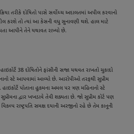
રક્રિયા
તરીકે
દોષિતો
પાસે
સર્વોચ્ચ
અદાલતમાં
અપીલ
કરવાનો
ીલ
કરશે
તો
ત્યાં
આ
કેસની
વધુ
સુનાવણી
થશે
.
હાલ
માટે
્યતા
આપીને
તેને
યથાવત
રાખ્યો
છે
.
હાઇકોર્ટે
38
દોષિતોને
ફાંસીની
સજા
યથવત
રાખતો
ચુકાદો
નાનો
સ્ટે
આપવામાં
આવ્યો
છે
.
આરોપીઓ
તરફથી
સુપ્રીમ
.
હાઇકોર્ટે
પોતાના
હુકમના
અમલ
પર
ત્રણ
મહિનાનો
સ્ટે
સુપ્રીમના
દ્વાર
ખખડાવે
તેવી
શક્યતા
છે
.
જો
સુપ્રીમ
કોર્ટ
પણ
વિકલ્પ
રાષ્ટ્રપતિ
સમક્ષ
દયાની
અરજીનો
રહે
છે
તેમ
કાનૂની