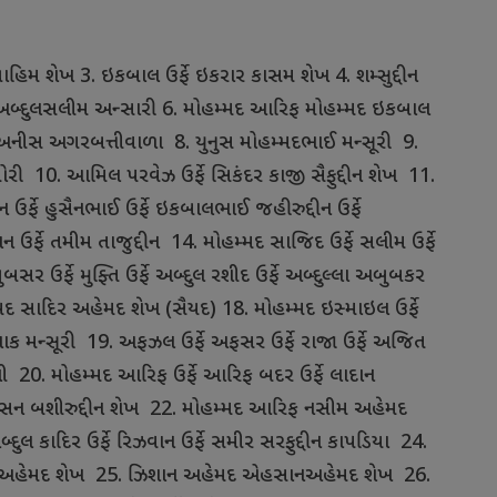
રાહિમ
શેખ
3.
ઇકબાલ
ઉર્ફે
ઇકરાર
કાસમ
શેખ
4.
શમ્સુદ્દીન
અબ્દુલસલીમ
અન્સારી
6.
મોહમ્મદ
આરિફ
મોહમ્મદ
ઇકબાલ
અનીસ
અગરબત્તીવાળા
8.
યુનુસ
મોહમ્મદભાઈ
મન્સૂરી
9.
ોરી
10.
આમિલ
પરવેઝ
ઉર્ફે
સિકંદર
કાજી
સૈફુદ્દીન
શેખ
11.
ન
ઉર્ફે
હુસૈનભાઈ
ઉર્ફે
ઇકબાલભાઈ
જહીરુદ્દીન
ઉર્ફે
ાન
ઉર્ફે
તમીમ
તાજુદ્દીન
14.
મોહમ્મદ
સાજિદ
ઉર્ફે
સલીમ
ઉર્ફે
ુબસર
ઉર્ફે
મુફ્તિ
ઉર્ફે
અબ્દુલ
રશીદ
ઉર્ફે
અબ્દુલ્લા
અબુબકર
મદ
સાદિર
અહેમદ
શેખ
(
સૈયદ
) 18.
મોહમ્મદ
ઇસ્માઇલ
ઉર્ફે
ાક
મન્સૂરી
19.
અફઝલ
ઉર્ફે
અફસર
ઉર્ફે
રાજા
ઉર્ફે
અજિત
ી
20.
મોહમ્મદ
આરિફ
ઉર્ફે
આરિફ
બદર
ઉર્ફે
લાદાન
સન
બશીરુદ્દીન
શેખ
22.
મોહમ્મદ
આરિફ
નસીમ
અહેમદ
્દુલ
કાદિર
ઉર્ફે
રિઝવાન
ઉર્ફે
સમીર
સરફુદ્દીન
કાપડિયા
24.
અહેમદ
શેખ
25.
ઝિશાન
અહેમદ
એહસાનઅહેમદ
શેખ
26.