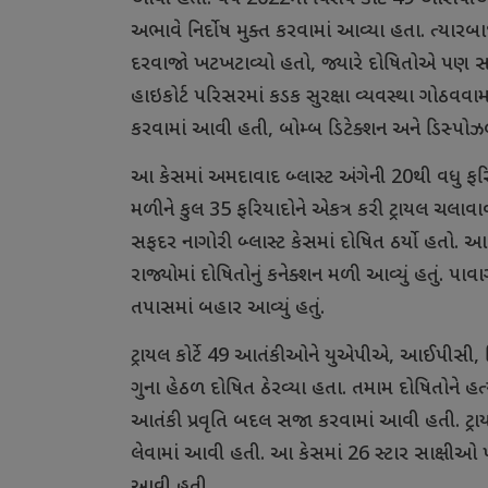
અભાવે
નિર્દોષ
મુક્ત
કરવામાં
આવ્યા
હતા
.
ત્યારબા
દરવાજો
ખટખટાવ્યો
હતો
,
જ્યારે
દોષિતોએ
પણ
સ
હાઇકોર્ટ
પરિસરમાં
કડક
સુરક્ષા
વ્યવસ્થા
ગોઠવવામા
કરવામાં
આવી
હતી
,
બોમ્બ
ડિટેક્શન
અને
ડિસ્પોઝ
આ
કેસમાં
અમદાવાદ
બ્લાસ્ટ
અંગેની
20
થી
વધુ
ફર
મળીને
કુલ
35
ફરિયાદોને
એકત્ર
કરી
ટ્રાયલ
ચલાવાવ
સફદર
નાગોરી
બ્લાસ્ટ
કેસમાં
દોષિત
ઠર્યો
હતો
.
આ
રાજ્યોમાં
દોષિતોનું
કનેક્શન
મળી
આવ્યું
હતું
.
પાવા
તપાસમાં
બહાર
આવ્યું
હતું
.
ટ્રાયલ
કોર્ટે
49
આતંકીઓને
યુએપીએ
,
આઈપીસી
,
ગુના
હેઠળ
દોષિત
ઠેરવ્યા
હતા
.
તમામ
દોષિતોને
હત્
આતંકી
પ્રવૃતિ
બદલ
સજા
કરવામાં
આવી
હતી
.
ટ્ર
લેવામાં
આવી
હતી
.
આ
કેસમાં
26
સ્ટાર
સાક્ષીઓ
આવી
હતી
.