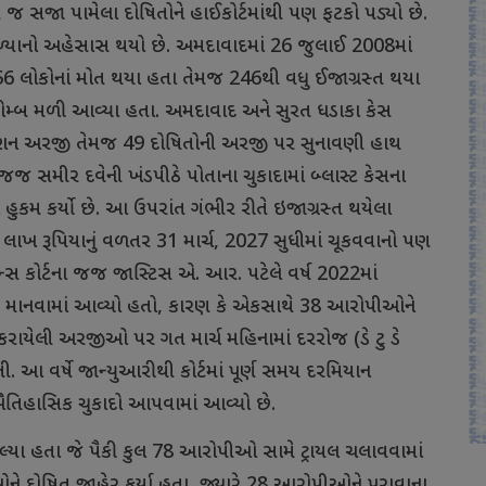
ે
જ
સજા
પામેલા
દોષિતોને
હાઈકોર્ટમાંથી
પણ
ફટકો
પડ્યો
છે
.
્યાનો
અહેસાસ
થયો
છે
.
અમદાવાદમાં
26
જુલાઈ
2008
માં
56
લોકોનાં
મોત
થયા
હતા
તેમજ
246
થી
વધુ
ઈજાગ્રસ્ત
થયા
ોમ્બ
મળી
આવ્યા
હતા
.
અમદાવાદ
અને
સુરત
ધડાકા
કેસ
ેશન
અરજી
તેમજ
49
દોષિતોની
અરજી
પર
સુનાવણી
હાથ
જજ
સમીર
દવેની
ખંડપીઠે
પોતાના
ચુકાદામાં
બ્લાસ્ટ
કેસના
હુકમ
કર્યો
છે
.
આ
ઉપરાંત
ગંભીર
રીતે
ઇજાગ્રસ્ત
થયેલા
1
લાખ
રૂપિયાનું
વળતર
31
માર્ચ
, 2027
સુધીમાં
ચૂકવવાનો
પણ
ન્સ
કોર્ટના
જજ
જાસ્ટિસ
એ
.
આર
.
પટેલે
વર્ષ
2022
માં
માનવામાં
આવ્યો
હતો
,
કારણ
કે
એકસાથે
38
આરોપીઓને
કરાયેલી
અરજીઓ
પર
ગત
માર્ચ
મહિનામાં
દરરોજ
(
ડે
ટુ
ડે
તી
.
આ
વર્ષે
જાન્યુઆરીથી
કોર્ટમાં
પૂર્ણ
સમય
દરમિયાન
તિહાસિક
ચુકાદો
આપવામાં
આવ્યો
છે
.
લ્યા
હતા
જે
પૈકી
કુલ
78
આરોપીઓ
સામે
ટ્રાયલ
ચલાવવામાં
ને
દોષિત
જાહેર
કર્યા
હતા
,
જ્યારે
28
આરોપીઓને
પુરાવાના