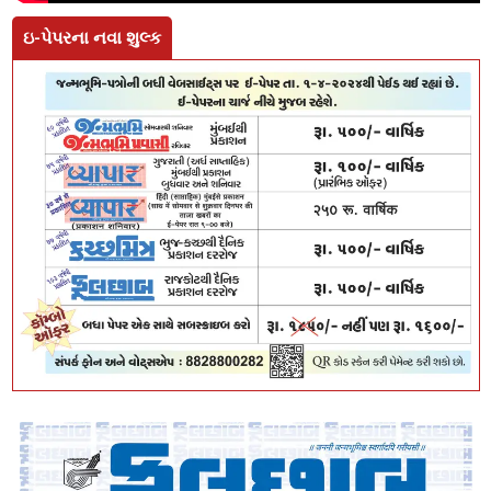
ઇ-પેપરના નવા શુલ્ક