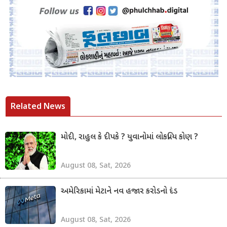
Related News
મોદી, રાહુલ કે દીપકે ? યુવાનોમાં લોકપ્રિય કોણ ?
August 08, Sat, 2026
અમેરિકામાં મેટાને નવ હજાર કરોડનો દંડ
August 08, Sat, 2026