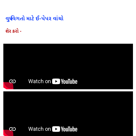
વધુ વિગતો માટે ઈ-પેપર વાંચો
શેર કરો -