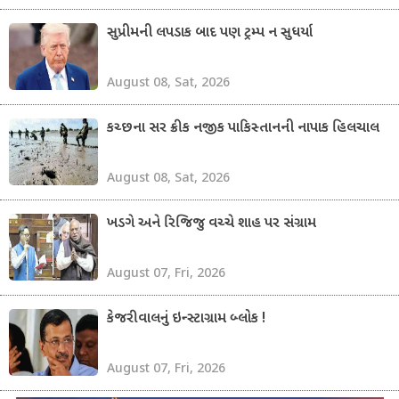
સુપ્રીમની લપડાક બાદ પણ ટ્રમ્પ ન સુધર્યા
August 08, Sat, 2026
કચ્છના સર ક્રીક નજીક પાકિસ્તાનની નાપાક હિલચાલ
August 08, Sat, 2026
ખડગે અને રિજિજુ વચ્ચે શાહ પર સંગ્રામ
August 07, Fri, 2026
કેજરીવાલનું ઇન્સ્ટાગ્રામ બ્લોક !
August 07, Fri, 2026