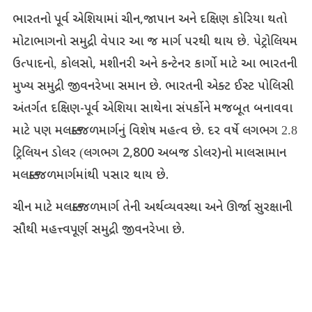
ભારતનો
પૂર્વ
એશિયામાં
ચીન
,
જાપાન
અને
દક્ષિણ
કોરિયા
થતો
મોટાભાગનો
સમુદ્રી
વેપાર
આ
જ
માર્ગ
પરથી
થાય
છે
.
પેટ્રોલિયમ
ઉત્પાદનો
,
કોલસો
,
મશીનરી
અને
કન્ટેનર
કાર્ગો
માટે
આ
ભારતની
મુખ્ય
સમુદ્રી
જીવનરેખા
સમાન
છે
.
ભારતની
એક્ટ
ઈસ્ટ
પોલિસી
અંતર્ગત
દક્ષિણ
-
પૂર્વ
એશિયા
સાથેના
સંપર્કોને
મજબૂત
બનાવવા
માટે
પણ
મલક્કા
જળમાર્ગનું
વિશેષ
મહત્વ
છે
.
દર
વર્ષે
લગભગ
2.8
ટ્રિલિયન
ડોલર
(
લગભગ
2,800
અબજ
ડોલર
)
નો
માલસામાન
મલક્કા
જળમાર્ગમાંથી
પસાર
થાય
છે
.
ચીન
માટે
મલક્કા
જળમાર્ગ
તેની
અર્થવ્યવસ્થા
અને
ઊર્જા
સુરક્ષાની
સૌથી
મહત્ત્વપૂર્ણ
સમુદ્રી
જીવનરેખા
છે
.