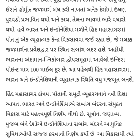
મચાવી
શકે
છે
તે
ઈરાન
યુદ્ધ
દરમિયાન
સમગ્ર
વિશ્વે
જોયું
હતું
ઈરાને
હોર્મુઝ
જળમાર્ગ
બંધ
કરી
નાખતાં
અનેક
દેશોમાં
ઇંધણ
પુરવઠો
પ્રભાવિત
થયો
અને
કાચા
તેલના
ભાવમાં
ભારે
વધારો
થયો
.
હવે
ભારત
અને
ઇન્ડોનેશિયા
મળીને
હિંદ
મહાસાગરમાં
પોતાનું
એક
વ્યૂહાત્મક
કેન્દ્ર
વિકસાવવા
જઈ
રહ્યા
છે
,
જે
મલક્કા
જળમાર્ગના
પ્રવેશદ્વાર
પર
સ્થિત
સબાંગ
બંદર
હશે
.
અહીંથી
ભારતના
અંદામાન
-
િનકોબાર
દ્વીપસમૂહમાં
આવેલો
ઇન્દિરા
પોઇન્ટ
માત્ર
100
માઈલ
દૂર
છે
.
આ
પહેલથી
હિંદ
મહાસાગરમાં
ભારત
અને
ઇન્ડોનેશિયાની
વ્યૂહાત્મક
સ્થિતિ
વધુ
મજબૂત
બનશે
.
હિંદ
મહાસાગર
ક્ષેત્રમાં
પોતાની
સમુદ્રી
વ્યૂહરચનાને
નવી
દિશા
આપતા
ભારત
અને
ઇન્ડોનેશિયાએ
સબાંગ
બંદરના
સંયુક્ત
વિકાસ
માટે
મહત્ત્વપૂર્ણ
નિર્ણય
લીધો
છે
.
સૂત્રોના
જણાવ્યા
મુજબ
બંને
દેશોએ
ઇન્ડોનેશિયાના
સબાંગ
બંદરને
આધુનિક
સુવિધાઓથી
સજ્જ
કરવાનો
નિર્ણય
કર્યો
છે
.
આ
વિકાસથી
ત્યાં