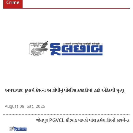
Crime
અમદાવાદ: દુષ્કર્મ કેસના આરોપીનું પોલીસ કસ્ટડીમાં હાર્ટ એટેકથી મૃત્યુ
August 08, Sat, 2026
જેતપુર PGVCL કૌભાંડ મામલે પાંચ કર્મચારીઓ સસ્પેન્ડ