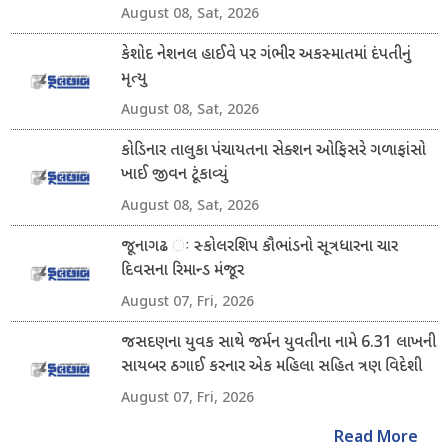
August 08, Sat, 2026
કેશોદ નેશનલ હાઈવે પર ગંભીર અકસ્માતમાં દંપતીનું
મૃત્યુ
August 08, Sat, 2026
કોડિનાર તાલુકા પંચાયતના સેક્શન ઓફિસરે ગળાફાંસો
ખાઈ જીવન ટૂંકાવ્યું
August 08, Sat, 2026
જૂનાગઢ ઃ સ્કોલરશિપ કૌભાંડનો સૂત્રધારના ચાર
દિવસના રિમાન્ડ મંજૂર
August 07, Fri, 2026
જસદણના યુવક સાથે જર્મન યુવતીના નામે 6.31 લાખની
સાયબર ઠગાઈ કરનાર એક મહિલા સહિત ત્રણ વિદેશી
નાગરિક ઝડપાયા
August 07, Fri, 2026
Read More