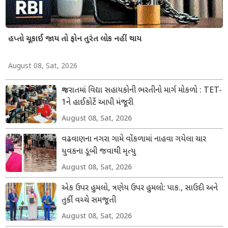
હપ્તો ચૂકાઈ જાય તો ફોન તુરંત લોક નહીં થાય
August 08, Sat, 2026
ગુજરાતમાં વિદ્યા સહાયકોની ભરતીનો માર્ગ મોકળો : TET-
1ને હાઈકોર્ટે આપી મંજૂરી
August 08, Sat, 2026
વઢવાણના નગરા ગામે વોંકળામાં નાહવા ગયેલા ચાર
યુવકના ડૂબી જવાથી મૃત્યુ
August 08, Sat, 2026
એક ઉપર હુમલો, ત્રણેય ઉપર હુમલો: પાક., સાઉદી અને
તુર્કી વચ્ચે સમજૂતી
August 08, Sat, 2026