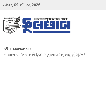
09
2026
રવિવાર,
ઑગસ્ટ,
menu
National
સબાંગ બંદર બનશે હિંદ મહાસાગરનું નવું હોર્મુઝ !