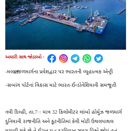
અમારી સાથ જોડાઓ -
-
મલક્કા
જળમાર્ગના
પ્રવેશદ્વાર
પર
ભારતની
વ્યૂહાત્મક
એન્ટ્રી
-
સબાંગ
પોર્ટનાં
વિકાસ
માટે
ભારત
-
ઈન્ડોનેશિયાની
સમજૂતી
નવી
દિલ્હી
,
તા
.7
ઃ
માત્ર
32
કિલોમીટર
લાંબો
હોર્મુઝ
જળમાર્ગ
દુનિયાની
રાજનીતિ
અને
કૂટનીતિમાં
કેવી
મોટી
ઉથલપાથલ
.