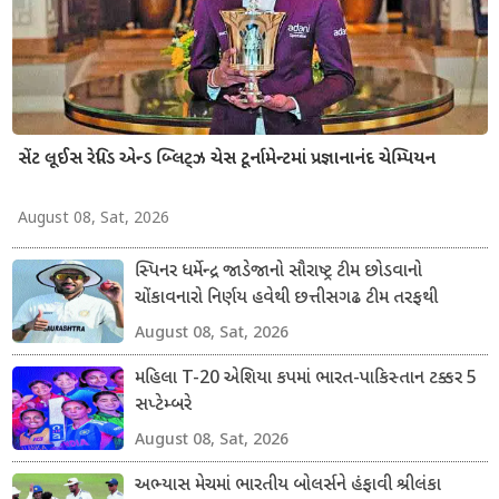
સેંટ લૂઈસ રેપિડ એન્ડ બ્લિટ્ઝ ચેસ ટૂર્નામેન્ટમાં પ્રજ્ઞાનાનંદ ચેમ્પિયન
August 08, Sat, 2026
સ્પિનર ધર્મેન્દ્ર જાડેજાનો સૌરાષ્ટ્ર ટીમ છોડવાનો
ચોંકાવનારો નિર્ણય હવેથી છત્તીસગઢ ટીમ તરફથી
ડોમેસ્ટિક ક્રિકેટ રમશે
August 08, Sat, 2026
મહિલા T-20 એશિયા કપમાં ભારત-પાકિસ્તાન ટક્કર 5
સપ્ટેમ્બરે
August 08, Sat, 2026
અભ્યાસ મેચમાં ભારતીય બોલર્સને હંફાવી શ્રીલંકા