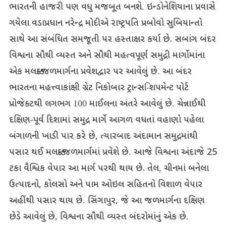
ભારતની
હાજરી
પણ
વધુ
મજબૂત
બનશે
.
ઇન્ડોનેશિયાના
પ્રવાસે
ગયેલા
વડાપ્રધાન
નરેન્દ્ર
મોદીએ
રાષ્ટ્રપતિ
પ્રબોવો
સુબિયાન્તો
સાથે
આ
સંબંધિત
સમજૂતી
પર
હસ્તાક્ષર
કર્યા
છે
.
સબાંગ
બંદર
વિશ્વના
સૌથી
વ્યસ્ત
અને
સૌથી
મહત્વપૂર્ણ
સમુદ્રી
માર્ગોમાંના
એક
મલક્કા
જળમાર્ગના
પ્રવેશદ્વાર
પર
આવેલું
છે
.
આ
બંદર
ભારતના
મહત્ત્વાકાંક્ષી
ગ્રેટ
નિકોબાર
ટ્રાન્સ
-
િશપમેન્ટ
પોર્ટ
પ્રોજેક્ટથી
લગભગ
100
માઈલના
અંતરે
આવેલું
છે
.
ચેન્નાઈથી
દક્ષિણ
-
પૂર્વ
દિશામાં
સમુદ્ર
માર્ગે
આગળ
વધતાં
વહાણો
પહેલા
બંગાળની
ખાડી
પાર
કરે
છે
,
ત્યારબાદ
અંદામાન
સમુદ્રમાંથી
પસાર
થઈ
મલક્કા
જળમાર્ગમાં
પ્રવેશે
છે
.
આજે
વિશ્વના
અંદાજે
25
ટકા
વૈશ્વિક
વેપાર
આ
માર્ગ
પરથી
થાય
છે
.
તેલ
,
ચીનમાં
બનેલા
ઉત્પાદનો
,
કોલસો
અને
પામ
ઓઇલ
સહિતનો
વિશાળ
વેપાર
અહીંથી
પસાર
થાય
છે
.
સિંગાપુર
,
જે
આ
જળમાર્ગના
દક્ષિણ
છેડે
આવેલું
છે
,
વિશ્વના
સૌથી
વ્યસ્ત
બંદરોમાંનું
એક
છે
.