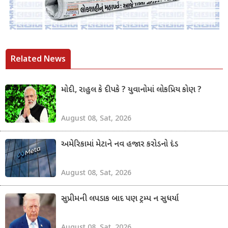
Related News
મોદી, રાહુલ કે દીપકે ? યુવાનોમાં લોકપ્રિય કોણ ?
August 08, Sat, 2026
અમેરિકામાં મેટાને નવ હજાર કરોડનો દંડ
August 08, Sat, 2026
સુપ્રીમની લપડાક બાદ પણ ટ્રમ્પ ન સુધર્યા
August 08, Sat, 2026