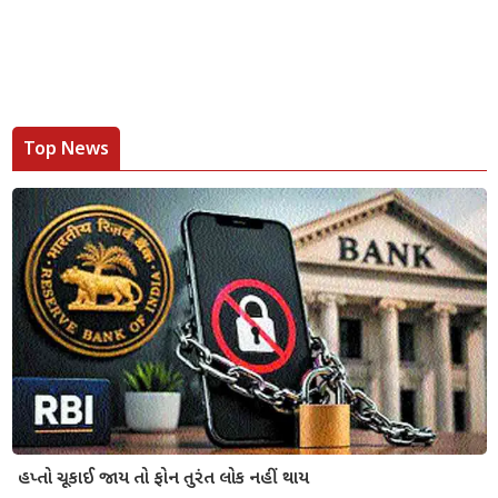
Top News
હપ્તો ચૂકાઈ જાય તો ફોન તુરંત લોક નહીં થાય