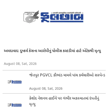
અમદાવાદ: દુષ્કર્મ કેસના આરોપીનું પોલીસ કસ્ટડીમાં હાર્ટ એટેકથી મૃત્યુ
August 08, Sat, 2026
જેતપુર PGVCL કૌભાંડ મામલે પાંચ કર્મચારીઓ સસ્પેન્ડ
August 08, Sat, 2026
કેશોદ નેશનલ હાઈવે પર ગંભીર અકસ્માતમાં દંપતીનું
મૃત્યુ