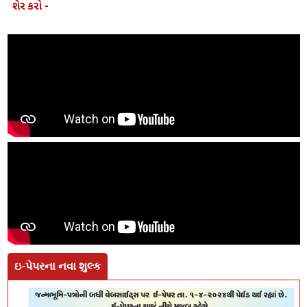
શેર કરો -
ઇ-પેપરના નવા શુલ્ક