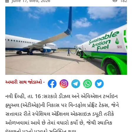
June 17, Wed, 2026
182
અમારી સાથ જોડાઓ -
નવી દિલ્હી, તા. 16 :સરકારે ડીઝલ અને એવિએશન ટર્બાઇન
ફ્યુઅલ (એટીએફ)ની નિકાસ પર વિન્ડફોલ પ્રોફિટ ટેક્સ, જેને
સત્તાવાર રીતે સ્પેશિયલ એડિશનલ એક્સાઇઝ ડયૂટી તરીકે
ઓળખવામાં આવે છે તેમાં વધારો કર્યો છે, જેથી સ્થાનિક