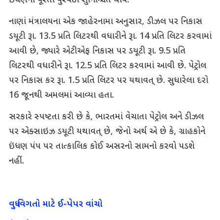
ઇંધણનો પૂરતો પુરવઠો સુનિશ્ચિત થાય.
નાણાં મંત્રાલયના એક જાહેરનામા અનુસાર, ડીઝલ પર નિકાસ
ડયૂટી રૂા. 13.5 પ્રતિ લિટરથી વધારીને રૂા. 14 પ્રતિ લિટર કરવામાં
આવી છે, જ્યારે એટીએફ નિકાસ પર ડયૂટી રૂા. 9.5 પ્રતિ
લિટરથી વધારીને રૂા. 12.5 પ્રતિ લિટર કરવામાં આવી છે. પેટ્રોલ
પર નિકાસ કર રૂા. 1.5 પ્રતિ લિટર પર યથાવત્ છે. સુધારેલા દરો
16 જૂનથી અમલમાં આવ્યા હતા.
સરકારે સ્પષ્ટતા કરી છે કે, ભારતમાં વેચાતા પેટ્રોલ અને ડીઝલ
પર એક્સાઇઝ ડયૂટી યથાવત્ છે, જેનો અર્થ એ છે કે, ગ્રાહકોને
ઇંધણ પંપ પર તાત્કાલિક કોઈ અસરનો સામનો કરવો પડશે
નહીં.
વધુ વિગતો માટે ઈ-પેપર વાંચો