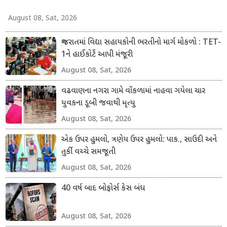
August 08, Sat, 2026
ગુજરાતમાં વિદ્યા સહાયકોની ભરતીનો માર્ગ મોકળો : TET-
1ને હાઈકોર્ટે આપી મંજૂરી
August 08, Sat, 2026
વઢવાણના નગરા ગામે વોંકળામાં નાહવા ગયેલા ચાર
યુવકના ડૂબી જવાથી મૃત્યુ
August 08, Sat, 2026
એક ઉપર હુમલો, ત્રણેય ઉપર હુમલો: પાક., સાઉદી અને
તુર્કી વચ્ચે સમજૂતી
August 08, Sat, 2026
40 વર્ષ બાદ બોફોર્સ કેસ બંધ
August 08, Sat, 2026