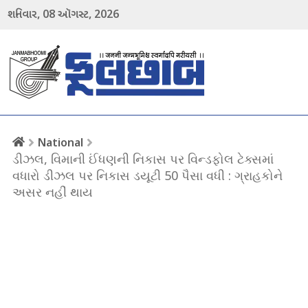
08
2026
શનિવાર,
ઑગસ્ટ,
menu
National
ડીઝલ, વિમાની ઈંધણની નિકાસ પર વિન્ડફોલ ટેક્સમાં
વધારો ડીઝલ પર નિકાસ ડયૂટી 50 પૈસા વધી : ગ્રાહકોને
અસર નહીં થાય