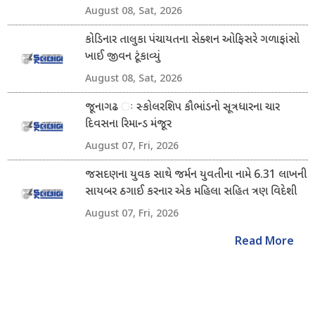
August 08, Sat, 2026
કોડિનાર તાલુકા પંચાયતના સેક્શન ઓફિસરે ગળાફાંસો
ખાઈ જીવન ટૂંકાવ્યું
August 08, Sat, 2026
જૂનાગઢ ઃ સ્કોલરશિપ કૌભાંડનો સૂત્રધારના ચાર
દિવસના રિમાન્ડ મંજૂર
August 07, Fri, 2026
જસદણના યુવક સાથે જર્મન યુવતીના નામે 6.31 લાખની
સાયબર ઠગાઈ કરનાર એક મહિલા સહિત ત્રણ વિદેશી
નાગરિક ઝડપાયા
August 07, Fri, 2026
Read More