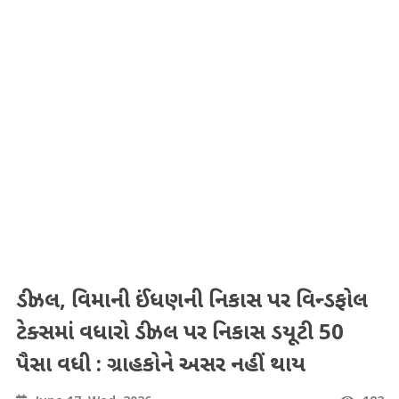
ડીઝલ, વિમાની ઈંધણની નિકાસ પર વિન્ડફોલ
ટેક્સમાં વધારો ડીઝલ પર નિકાસ ડયૂટી 50
પૈસા વધી : ગ્રાહકોને અસર નહીં થાય