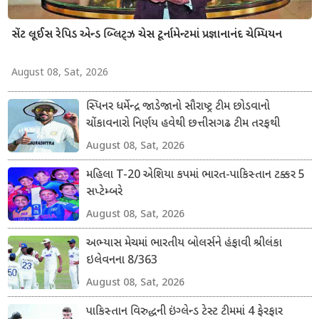
સેંટ લૂઈસ રેપિડ એન્ડ બ્લિટ્ઝ ચેસ ટૂર્નામેન્ટમાં પ્રજ્ઞાનાનંદ ચેમ્પિયન
August 08, Sat, 2026
સ્પિનર ધર્મેન્દ્ર જાડેજાનો સૌરાષ્ટ્ર ટીમ છોડવાનો
ચોંકાવનારો નિર્ણય હવેથી છત્તીસગઢ ટીમ તરફથી
ડોમેસ્ટિક ક્રિકેટ રમશે
August 08, Sat, 2026
મહિલા T-20 એશિયા કપમાં ભારત-પાકિસ્તાન ટક્કર 5
સપ્ટેમ્બરે
August 08, Sat, 2026
અભ્યાસ મેચમાં ભારતીય બોલર્સને હંફાવી શ્રીલંકા
ઇલેવનના 8/363
August 08, Sat, 2026
પાકિસ્તાન વિરુદ્ધની ઇંગ્લેન્ડ ટેસ્ટ ટીમમાં 4 ફેરફાર