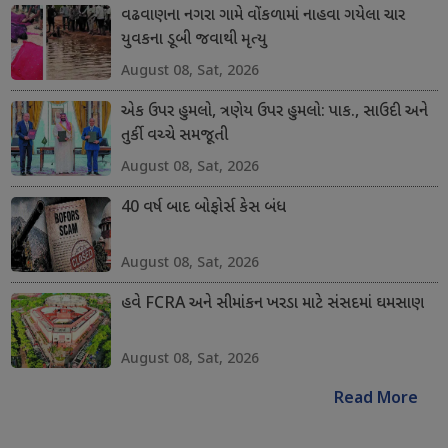
વઢવાણના નગરા ગામે વોંકળામાં નાહવા ગયેલા ચાર
યુવકના ડૂબી જવાથી મૃત્યુ
August 08, Sat, 2026
એક ઉપર હુમલો, ત્રણેય ઉપર હુમલો: પાક., સાઉદી અને
તુર્કી વચ્ચે સમજૂતી
August 08, Sat, 2026
40 વર્ષ બાદ બોફોર્સ કેસ બંધ
August 08, Sat, 2026
હવે FCRA અને સીમાંકન ખરડા માટે સંસદમાં ઘમસાણ
August 08, Sat, 2026
Read More