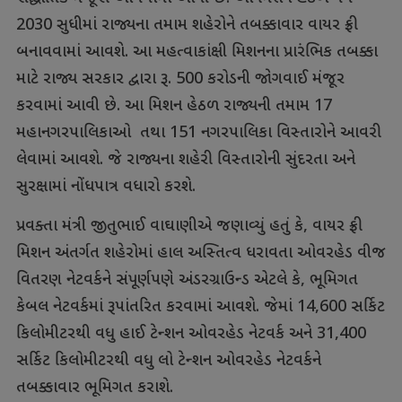
2030 સુધીમાં રાજ્યના તમામ શહેરોને તબક્કાવાર વાયર ફ્રી
બનાવવામાં આવશે. આ મહત્વાકાંક્ષી મિશનના પ્રારંભિક તબક્કા
માટે રાજ્ય સરકાર દ્વારા રૂ. 500 કરોડની જોગવાઈ મંજૂર
કરવામાં આવી છે. આ મિશન હેઠળ રાજ્યની તમામ 17
મહાનગરપાલિકાઓ તથા 151 નગરપાલિકા વિસ્તારોને આવરી
લેવામાં આવશે. જે રાજ્યના શહેરી વિસ્તારોની સુંદરતા અને
સુરક્ષામાં નોંધપાત્ર વધારો કરશે.
પ્રવક્તા મંત્રી જીતુભાઈ વાઘાણીએ જણાવ્યું હતું કે, વાયર ફ્રી
મિશન અંતર્ગત શહેરોમાં હાલ અસ્તિત્વ ધરાવતા ઓવરહેડ વીજ
વિતરણ નેટવર્કને સંપૂર્ણપણે અંડરગ્રાઉન્ડ એટલે કે, ભૂમિગત
કેબલ નેટવર્કમાં રૂપાંતરિત કરવામાં આવશે. જેમાં 14,600 સર્કિટ
કિલોમીટરથી વધુ હાઈ ટેન્શન ઓવરહેડ નેટવર્ક અને 31,400
સર્કિટ કિલોમીટરથી વધુ લો ટેન્શન ઓવરહેડ નેટવર્કને
તબક્કાવાર ભૂમિગત કરાશે.