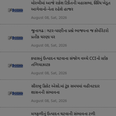
મોરબીમાં આજે રાકેશ ટિકૈતની મહાસભા, વિવિધ ખેડૂત
આગેવાનો-નેતા રહેશે હાજર
August 08, Sat, 2026
જૂનાગઢ : ગટર-પાણીના પ્રશ્ને ભાજપના જ કોર્પોરેટરો
પ્રતીક ધરણા પર
August 08, Sat, 2026
કપાસનું ઉત્પાદન ઘટવાના સંજોગ વચ્ચે CCIનો સ્ટોક
તળિયાઝાટક
August 08, Sat, 2026
સૌરાષ્ટ્ર ક્રિકેટ એસો.માં ટૂંક સમયમાં વહીવટદાર
શાસનની સંભાવના
August 08, Sat, 2026
મગફળીનું ઉત્પાદન ઘટવાની સંભાવના ટળી