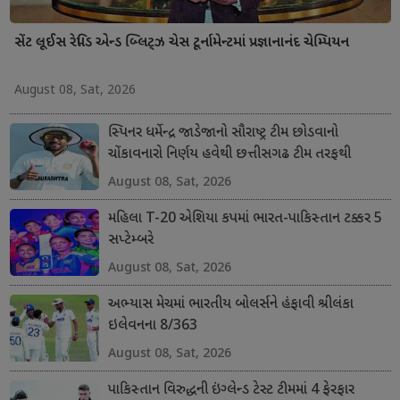
સેંટ લૂઈસ રેપિડ એન્ડ બ્લિટ્ઝ ચેસ ટૂર્નામેન્ટમાં પ્રજ્ઞાનાનંદ ચેમ્પિયન
August 08, Sat, 2026
સ્પિનર ધર્મેન્દ્ર જાડેજાનો સૌરાષ્ટ્ર ટીમ છોડવાનો
ચોંકાવનારો નિર્ણય હવેથી છત્તીસગઢ ટીમ તરફથી
ડોમેસ્ટિક ક્રિકેટ રમશે
August 08, Sat, 2026
મહિલા T-20 એશિયા કપમાં ભારત-પાકિસ્તાન ટક્કર 5
સપ્ટેમ્બરે
August 08, Sat, 2026
અભ્યાસ મેચમાં ભારતીય બોલર્સને હંફાવી શ્રીલંકા
ઇલેવનના 8/363
August 08, Sat, 2026
પાકિસ્તાન વિરુદ્ધની ઇંગ્લેન્ડ ટેસ્ટ ટીમમાં 4 ફેરફાર