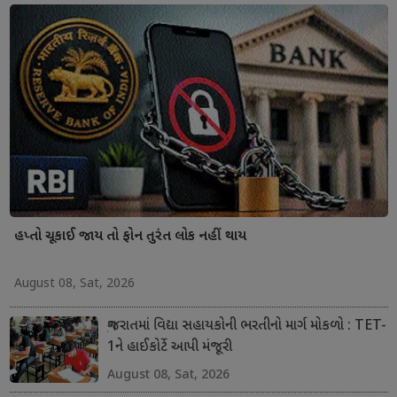
હપ્તો ચૂકાઈ જાય તો ફોન તુરંત લોક નહીં થાય
August 08, Sat, 2026
ગુજરાતમાં વિદ્યા સહાયકોની ભરતીનો માર્ગ મોકળો : TET-
1ને હાઈકોર્ટે આપી મંજૂરી
August 08, Sat, 2026