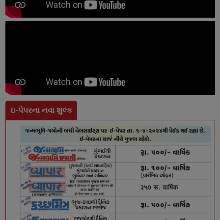
ઇ-પેપરના નવા શુલ્ક