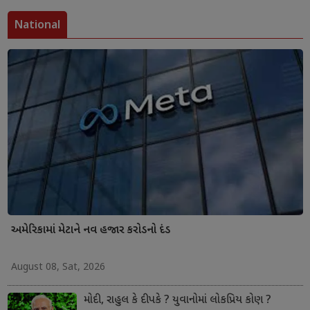
National
અમેરિકામાં મેટાને નવ હજાર કરોડનો દંડ
August 08, Sat, 2026
મોદી, રાહુલ કે દીપકે ? યુવાનોમાં લોકપ્રિય કોણ ?