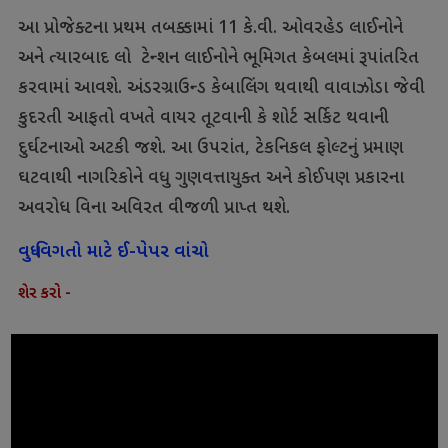
આ પ્રોજેક્ટના પ્રથમ તબક્કામાં 11 કે.વી. ઓવરહેડ લાઈનોને
અને ત્યારબાદ લો ટેન્શન લાઈનોને ભૂમિગત કેબલમાં રૂપાંતરિત
કરવામાં આવશે. અંડરગ્રાઉન્ડ કેબાલિંગ થવાથી વાવાઝોડા જેવી
કુદરતી આફતો વખતે વાયર તૂટવાની કે શોર્ટ સર્કિટ થવાની
દુર્ઘટનાઓ અટકી જશે. આ ઉપરાંત, ટેકનિકલ ફોલ્ટનું પ્રમાણ
ઘટવાથી નાગરિકોને વધુ ગુણવત્તાયુક્ત અને કોઈપણ પ્રકારના
અવરોધ વિના અવિરત વીજળી પ્રાપ્ત થશે.
વધુ વિગતો માટે ઈ-પેપર વાંચો
શેર કરો -