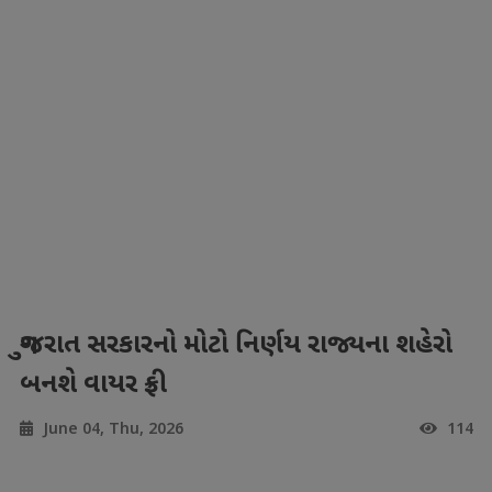
ગુજરાત સરકારનો મોટો નિર્ણય રાજ્યના શહેરો
બનશે વાયર ફ્રી
June 04, Thu, 2026
114