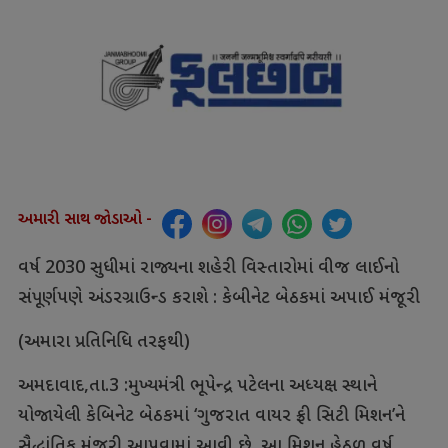
અમારી સાથ જોડાઓ -
વર્ષ 2030 સુધીમાં રાજ્યના શહેરી વિસ્તારોમાં વીજ લાઈનો
સંપૂર્ણપણે અંડરગ્રાઉન્ડ કરાશે : કેબીનેટ બેઠકમાં અપાઈ મંજૂરી
(અમારા પ્રતિનિધિ તરફથી)
અમદાવાદ,તા.3 :મુખ્યમંત્રી ભૂપેન્દ્ર પટેલના અધ્યક્ષ સ્થાને
યોજાયેલી કેબિનેટ બેઠકમાં ‘ગુજરાત વાયર ફ્રી સિટી મિશન’ને
સૈદ્ધાંતિક મંજૂરી આપવામાં આવી છે. આ મિશન હેઠળ વર્ષ