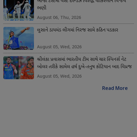
બીજા ટેસ્ટમાં વેસ્ટ ઈન્ડિઝ વિરુદ્ધ પાકિસ્તાન વિજય
ભણી
August 06, Thu, 2026
લુસાને ડાયમંડ લીગમાં નિરજ સામે કઠિન પડકાર
August 05, Wed, 2026
શ્રીલંકા પ્રવાસમાં ભારતીય ટીમ સાથે ચાર સ્પિનર્સ નેટ
બોલર તરીકે સામેલ હર્ષ દુબે-તનુષ કોટિયાન બાદ વિપ્રજ
નિગમ અને શિવાંગ કુમારનો સમાવેશ કરાયો
August 05, Wed, 2026
Read More