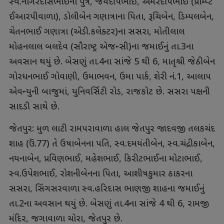
સ્વ.નાગરદાસભાઈના પુત્ર, જયદીપભાઈ, અમરદીપભાઈ (પ્રોમ્પ્ટ
ઈઆરપીવાળા), ડોલીબેન ગણાત્રાના પિતા, રૂચિબેન, ડિમ્પલબેન,
ચેતનભાઈ ગણાત્રા (એડી.કલેક્ટર)ના સસરા, મોતીલાલ
મોહનલાલ બલદેવ (સૌરાષ્ટ્ર એજન્સી)ના જમાઈનું તા.3ના
અવસાન થયું છે. બેસણું તા.4ના સાંજે 5 થી 6, માતૃશ્રી જેઠીબેન
ગોરધનભાઈ ગોવાણી, ઉમાભવન, ઉમા પાર્ક, શેરી નં.1, આલાપ
એવન્યુની બાજુમાં, યુનિવર્સિટી રોડ, રાજકોટ છે. સસરા પક્ષની
સાદડી સાથે છે.
જેતપુર: મુળ લાટી રામપરાવાળા હાલ જેતપુર જાદવજી તલકચંદ
શાહ (ઉં.77) તે ઉષાબેનના પતિ, સ્વ.દમયંતીબેન, સ્વ.ચંદ્રીકાબેન,
નયનાબેન, પ્રવિણભાઈ, મહેશભાઈ, કિરીટભાઈના મોટાભાઈ,
સ્વ.ઉપેશભાઈ, રોશનીબેનના પિતા, આશીષકુમાર ઠાકરના
સસરા, સિંગસરવાળા સ્વ.હરિદાસ ભાણજી શાહના જમાઈનું
તા.2ના અવસાન થયું છે. બેસણું તા.4ના સાંજે 4 થી 6, રામજી
મંદિર, જગાવાળા ચોરા, જેતપુર છે.