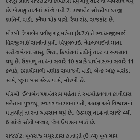
દરજી જ્ઞાતિ રાજકોટના કાર્યકારી પ્રમુખ)નું તા.ર ના અવસાન થયું
છે. બેસણુ તા.4નાં સાંજે પથી 7, રાજકોટ સોરઠીયા દરજી
જ્ઞાતિની વાડી, કનૈયા ચોક પાસે, રૈયા રોડ, રાજકોટ છે.
મોરબી: રેખાબેન પ્રવીણચંદ્ર મહેતા (ઉં.7ર) તે સ્વ.ધનજીભાઈ
હિરજીભાઈ સોનીનાં પુત્રી, વિપુલભાઈ, નેહલભાઈનાં માતા,
સરોજબેનનાં સાસુ, ત્રિશા, ક્રિયાંશનાં દાદીનું તા.ર ના અવસાન
થયું છે. ઉઠમણું તા.4નાં સવારે 10 કલાકે પ્રાર્થનાસભા સવારે 11
કલાકે, દશાશ્રીમાળી વણીક સમાજની વાડી, બેન્ક ઓફ બરોડા
સામે, જૂના બસ સ્ટેન્ડ પાસે, મોરબી છે.
મોરબી: ઈલાબેન યશવંતરાય મહેતા તે સ્વ.મોહનલાલ કાલીદાસ
મહેતાનાં પુત્રવધૂ, સ્વ.યશવંતરાયનાં પત્ની, અત્યક્ષ અને વિશ્વાસનાં
માતુશ્રીનું તા.રના અવસાન થયું છે., ઉઠમણુ તા.4 નાં સાજે 4થી
6 સાંજે સોની બજાર, જૈન ઉપાશ્રય ખાતે છે.
રાજકોટ: મૂળરાજ મથુરાદાસ કાનાણી (ઉં.74) મૂળ ગામ