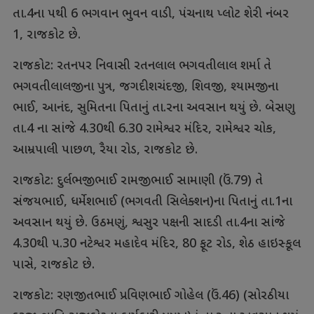
તા.4ના પથી 6 ભગવાન ભુવન વાડી, પંચનાથ પ્લોટ શેરી નંબર
1, રાજકોટ છે.
રાજકોટ: રતનપર નિવાસી રતનલાલ ભગવતીલાલ શર્મા તે
ભગવતીલાલજીના પુત્ર, જગદીશચંદજી, શિવજી, શ્યામજીના
ભાઈ, આનંદ, સુમિતના પિતાનું તા.રના અવસાન થયું છે. બેસણુ
તા.4 ના સાંજે 4.30થી 6.30 રામેશ્વર મંદિર, રામેશ્વર ચોક,
આમ્રપાલી પાછળ, રૈયા રોડ, રાજકોટ છે.
રાજકોટ: દુર્લભજીભાઈ રામજીભાઈ સામાણી (ઉં.79) તે
સંજયભાઈ, ધર્મેશભાઈ (ભગવતી સિલેક્શન)ના પિતાનું તા.1ના
અવસાન થયું છે. ઉઠમણું, શ્વસુર પક્ષની સાદડી તા.4ના સાંજે
4.30થી પ.30 નટેશ્વર મહાદેવ મંદિર, 80 ફૂટ રોડ, શેઠ હાઇસ્કૂલ
પાસે, રાજકોટ છે.
રાજકોટ: રણજીતભાઈ પ્રવિણભાઈ ગોહેલ (ઉં.46) (સોરઠીયા