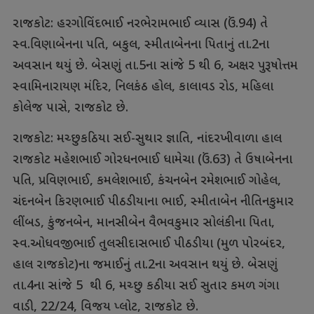
રાજકોટ: હરગોવિંદભાઈ નરભેરામભાઈ વ્યાસ (ઉં.94) તે
સ્વ.વિણાબેનના પતિ, બકુલ, સ્મીતાબેનના પિતાનું તા.2ના
અવસાન થયું છે. બેસણું તા.5ના સાંજે 5 થી 6, અક્ષર પુરૂષોત્તમ
સ્વામિનારાયણ મંદિર, નિલકંઠ હોલ, કાલાવડ રોડ, મહિલા
કોલેજ પાસે, રાજકોટ છે.
રાજકોટ: મચ્છુકઠિયા સઈ-સુથાર જ્ઞાતિ, નાંદરખીવાળા હાલ
રાજકોટ મહેશભાઈ ગોરધનભાઈ ધામેચા (ઉં.63) તે ઉષાબેનના
પતિ, પ્રવિણભાઈ, કમલેશભાઈ, કંચનબેન રમેશભાઈ ગોહેલ,
ચંદનબેન કિરણભાઈ પીઠડીયાના ભાઈ, સ્મીતાબેન નીતિનકુમાર
લીંબડ, કુંજનબેન, માનસીબેન વૈભવકુમાર સોલંકીના પિતા,
સ્વ.ઓધવજીભાઈ તુલસીદાસભાઈ પીઠડીયા (મુળ પોરબંદર,
હાલ રાજકોટ)ના જમાઈનું તા.2ના અવસાન થયું છે. બેસણું
તા.4ના સાંજે 5 થી 6, મચ્છુ કઠીયા સઈ સુતાર કમળ ગંગા
વાડી, 22/24, વિજય પ્લોટ, રાજકોટ છે.