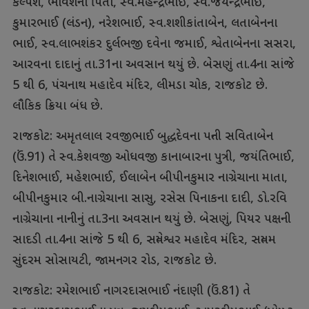
કલ્પેશ, ભાવેશના પિતા, સ્વ.મહેન્દ્રભાઈ, સ્વ.જયેન્દ્રભાઈ,
કુમારભાઈ (લંડન), નરેશભાઈ, સ્વ.શશીકાંતાબેન, લતાબેનના
ભાઈ, સ્વ.લાભશંકર દુર્લભજી દવેના જમાઈ, શ્વેતાબેનના સસરા,
આરવના દાદાનું તા.31ના અવસાન થયું છે. બેસણું તા.4ના સાંજે
5 થી 6, પંચનાથ મહાદેવ મંદિર, લીમડા ચોક, રાજકોટ છે.
લૌકિક ક્રિયા બંધ છે.
રાજકોટ: અમૃતલાલ રવજીભાઈ બુદ્ધદેવના પત્ની સવિતાબેન
(ઉં.91) તે સ્વ.કેશવજી ઓધવજી કાનાબારના પુત્રી, જયંતિભાઈ,
દિનેશભાઈ, મહેશભાઈ, ઈલાબેન બીપીનકુમાર નાગ્રેચાના માતા,
બીપીનકુમાર બી.નાગ્રેચાના સાસુ, રસેસ પિનાકના દાદી, ડો.રવિ
નાગ્રેચાના નાનીનું તા.3ના અવસાન થયું છે. બેસણું, પિયર પક્ષની
સાદડી તા.4ના સાંજે 5 થી 6, સત્યેશ્વર મહાદેવ મંદિર, સત્યમ
સુંદરમ સોસાયટી, જામનગર રોડ, રાજકોટ છે.
રાજકોટ: રમેશભાઈ નાગરદાસભાઈ નંદાણી (ઉં.81) તે