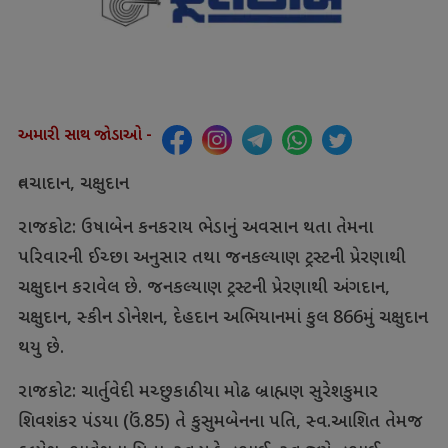
અમારી સાથ જોડાઓ -
ત્વચાદાન, ચક્ષુદાન
રાજકોટ: ઉષાબેન કનકરાય ભેડાનું અવસાન થતા તેમના
પરિવારની ઈચ્છા અનુસાર તથા જનકલ્યાણ ટ્રસ્ટની પ્રેરણાથી
ચક્ષુદાન કરાવેલ છે. જનકલ્યાણ ટ્રસ્ટની પ્રેરણાથી અંગદાન,
ચક્ષુદાન, સ્કીન ડોનેશન, દેહદાન અભિયાનમાં કુલ 866મું ચક્ષુદાન
થયુ છે.
રાજકોટ: ચાર્તુવેદી મચ્છુકાઠીયા મોઢ બ્રાહ્મણ સુરેશકુમાર
શિવશંકર પંડયા (ઉં.85) તે કુસુમબેનના પતિ, સ્વ.આશિત તેમજ