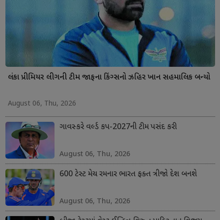
લંકા પ્રીમિયર લીગની ટીમ જાફના કિંગ્સનો ઝહિર ખાન સહમાલિક બન્યો
August 06, Thu, 2026
ગાવસ્કરે વર્લ્ડ કપ-2027ની ટીમ પસંદ કરી
August 06, Thu, 2026
600 ટેસ્ટ મેચ રમનાર ભારત ફક્ત ત્રીજો દેશ બનશે
August 06, Thu, 2026