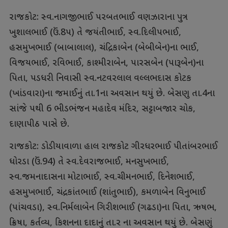
રાજકોટ: સ્વ.નાગજીભાઈ પરબતભાઈ વણઝારાના પુત્ર
ખુશાલભાઈ (ઉં.8પ) તે જયંતીભાઈ, સ્વ.દિલીપભાઈ,
હસમુખભાઈ (બાબાલાલ), ચંદ્રિકાબેન (બેબીબેન)ના ભાઈ,
વિજયભાઈ, રવિભાઈ, કાશ્મીરાબેન, પારસબેન (પારૂબેન)ના
પિતા, પડધરી નિવાસી સ્વ.નટવરલાલ વલ્લભદાસ કોટક
(ખાંડવારા)ના જમાઈનું તા.1ના અવસાન થયું છે. બેસણુ તા.4ના
સાંજે પથી 6 ભીડભંજન મહાદેવ મંદિર, સટ્ટાબજાર ચોક,
દાણાપીઠ પાસે છે.
રાજકોટ: ડોડીયાવાળા હાલ રાજકોટ ગીરધરભાઈ પીતાંબરભાઈ
ધોરડા (ઉં.94) તે સ્વ.દેવરાજભાઈ, મનસુખભાઈ,
સ્વ.જમનાદાસના મોટાભાઈ, સ્વ.ચીમનભાઈ, દિનેશભાઈ,
હસમુખભાઈ, ચંદ્રકાંતભાઈ (શાંતુભાઈ), કમળાબેન વિનુભાઈ
(પાંચવડા), સ્વ.નિર્મલાબેન ગિરીશભાઈ (ગઢડા)ના પિતા, ઋષભ,
ક્રિષા, કર્તવ્ય, કિશનના દાદાનું તા.ર ના અવસાન થયું છે. બેસણું