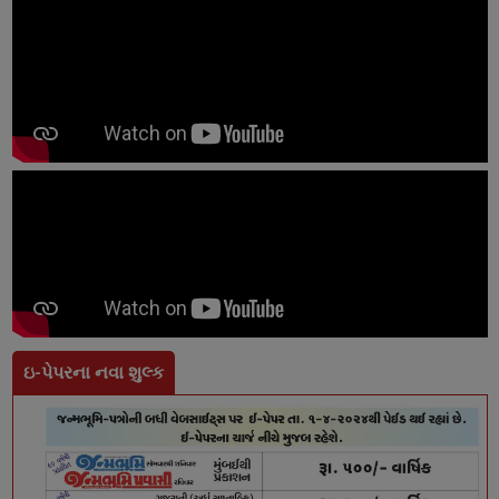
ઇ-પેપરના નવા શુલ્ક