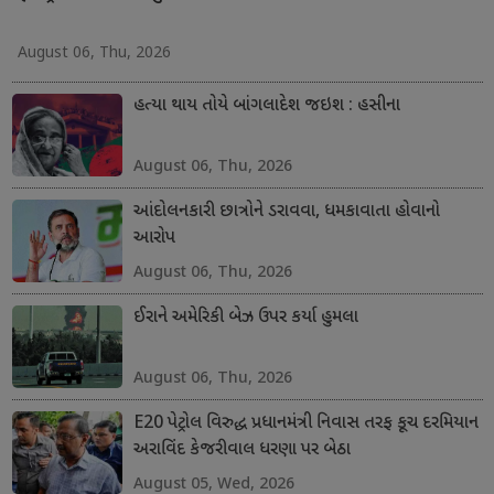
August 06, Thu, 2026
હત્યા થાય તોયે બાંગલાદેશ જઇશ : હસીના
August 06, Thu, 2026
આંદોલનકારી છાત્રોને ડરાવવા, ધમકાવાતા હોવાનો
આરોપ
August 06, Thu, 2026
ઈરાને અમેરિકી બેઝ ઉપર કર્યા હુમલા
August 06, Thu, 2026
E20 પેટ્રોલ વિરુદ્ધ પ્રધાનમંત્રી નિવાસ તરફ કૂચ દરમિયાન
અરાવિંદ કેજરીવાલ ધરણા પર બેઠા
August 05, Wed, 2026