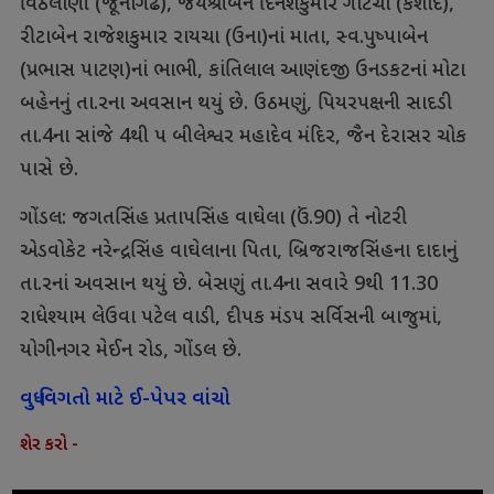
વિઠલાણી (જૂનાગઢ), જયશ્રીબેન દિનેશકુમાર ગોટેચા (કેશોદ),
રીટાબેન રાજેશકુમાર રાયચા (ઉના)નાં માતા, સ્વ.પુષ્પાબેન
(પ્રભાસ પાટણ)નાં ભાભી, કાંતિલાલ આણંદજી ઉનડકટનાં મોટા
બહેનનું તા.રના અવસાન થયું છે. ઉઠમણું, પિયરપક્ષની સાદડી
તા.4ના સાંજે 4થી પ બીલેશ્વર મહાદેવ મંદિર, જૈન દેરાસર ચોક
પાસે છે.
ગોંડલ: જગતસિંહ પ્રતાપસિંહ વાઘેલા (ઉં.90) તે નોટરી
એડવોકેટ નરેન્દ્રસિંહ વાઘેલાના પિતા, બ્રિજરાજસિંહના દાદાનું
તા.રનાં અવસાન થયું છે. બેસણું તા.4ના સવારે 9થી 11.30
રાધેશ્યામ લેઉવા પટેલ વાડી, દીપક મંડપ સર્વિસની બાજુમાં,
યોગીનગર મેઈન રોડ, ગોંડલ છે.
વધુ વિગતો માટે ઈ-પેપર વાંચો
શેર કરો -