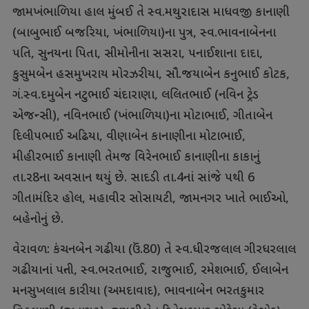
જામખંભાળિયા હાલ મુંબઈ તે સ્વ.મથુરાદાસ માધવજી કાનાણી
(બાબુભાઈ બજરિયા, ખંભાળિયા)ના પુત્ર, સ્વ.ભાવનાબેનના
પતિ, સુનયના પિતા, સીમોનીના સસરા, પનાઈશાના દાદા,
કુસુમબેન હસમુખરાય મોરઝરીયા, સૌ.જયાબેન કનુભાઈ કોટક,
ગં.સ્વ.દમુબેન નટુભાઈ ચંદારાણા, લલિતભાઈ (નવિન ટ્રેડ
એજન્સી), નવિનભાઈ (ખંભાળિયા)ના મોટાભાઈ, ગીતાબેન
દિલીપભાઈ અઢિયા, વીણાબેન કાનાણીના મોટાભાઈ,
મીહીરભાઈ કાનાણી તેમજ વિરેનભાઈ કાનાણીના કાકાનું
તા.ર8ના અવસાન થયું છે. સાદડી તા.4નાં સાંજે પથી 6
ગીતામંદિર હોલ, મહાવીર સોસાયટી, જામનગર ખાતે ભાઈઓ,
બહેનોનું છે.
વેરાવળ: કંચનબેન ગઢીયા (ઉં.80) તે સ્વ.ધીરજલાલ ગીરધરલાલ
ગઢીયાનાં પત્ની, સ્વ.ભરતભાઈ, રાજુભાઈ, રમેશભાઈ, ઈલાબેન
મનસુખલાલ કારીયા (અમદાવાદ), ભાવનાબેન ભરતકુમાર