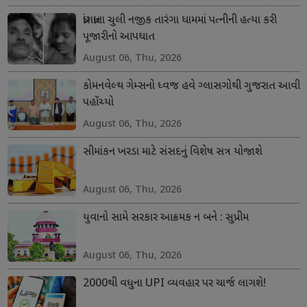
ધ્રાંગધ્રાના ચુલી નજીક તારંગા ધામમાં પત્નીની હત્યા કરી
પૂજારીનો આપઘાત
August 06, Thu, 2026
કોમનવેલ્થ ગેમ્સનો ધ્વજ હવે ગ્લાસગોથી ગુજરાત આવી
પહોંચ્યો
August 06, Thu, 2026
સીમાંકન ખરડા માટે સંસદનું વિશેષ સત્ર યોજાશે
August 06, Thu, 2026
યુવાનો સામે સરકાર આક્રમક ન બને : સુપ્રીમ
August 06, Thu, 2026
2000થી વધુના UPI વ્યવહાર પર ચાર્જ લાગશે!