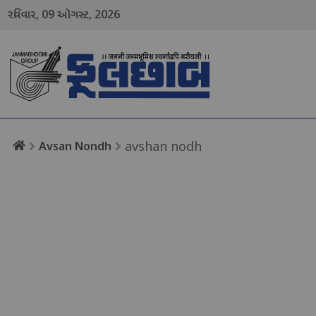
09
2026
રવિવાર,
ઑગસ્ટ,
menu
avshan nodh
Avsan Nondh