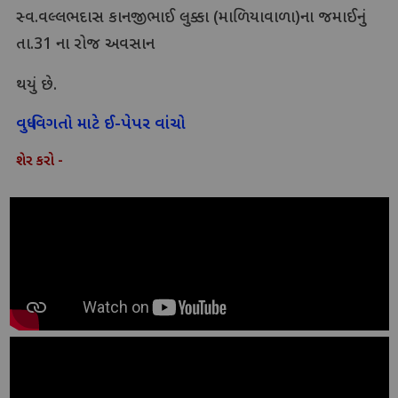
સ્વ.વલ્લભદાસ કાનજીભાઈ લુક્કા (માળિયાવાળા)ના જમાઈનું
તા.31 ના રોજ અવસાન
થયું છે.
વધુ વિગતો માટે ઈ-પેપર વાંચો
શેર કરો -