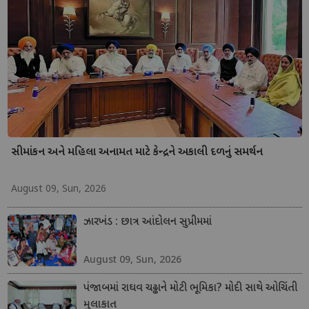
સીમાંકન અને મહિલા અનામત માટે કેન્દ્રને અકાલી દળનું સમર્થન
August 09, Sun, 2026
ઝારખંડ : છાત્ર આંદોલન સુપ્રીમમાં
August 09, Sun, 2026
પંજાબમાં રાઘવ ચઢ્ઢાને મોટી ભૂમિકા? મોદી સાથે ઓચિંતી
મુલાકાત