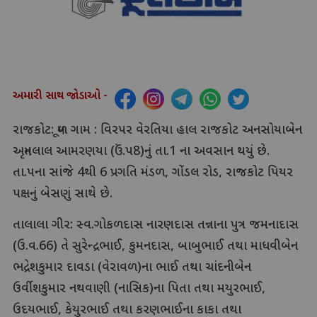
અમારી સાથ જોડાઓ -
રાજકોટ: મૂળ ગામ : વિરપર વેરતિયા હાલ રાજકોટ અનસોયાબેન
અમૃતલાલ આમરણયા (ઉં.પ8)નું તા.1 ના અવસાન થયું છે.
તા.પના સાંજે 4થી 6 પ્રગતિ મંડળ, ગોંડલ રોડ, રાજકોટ પિયર
પક્ષનું બેસણું સાથે છે.
તાલાલા ગીર: સ્વ.ગોકળદાસ નારણદાસ તન્નાના પુત્ર જમનાદાસ
(ઉ.વ.66) તે સુરેન્દ્રભાઈ, કુમનદાસ, બાબુભાઈ તથા માધવીબેન
ભદ્રેશકુમાર દાવડા (વેરાવળ)ના ભાઈ તથા ચાંદનીબેન
ઉર્વીશકુમાર નથવાણી (નાસિક)ના પિતા તથા મયુરભાઈ,
ઉદયભાઈ, કેયુરભાઈ તથા કરણભાઈના કાકા તથા