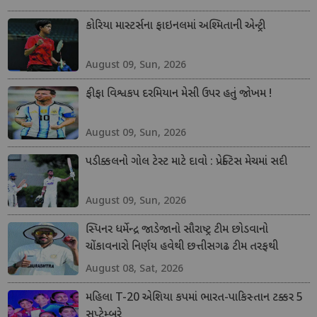
કોરિયા માસ્ટર્સના ફાઇનલમાં અશ્મિતાની એન્ટ્રી
August 09, Sun, 2026
ફીફા વિશ્વકપ દરમિયાન મેસી ઉપર હતું જોખમ !
August 09, Sun, 2026
પડીક્કલનો ગોલ ટેસ્ટ માટે દાવો : પ્રેક્ટિસ મેચમાં સદી
August 09, Sun, 2026
સ્પિનર ધર્મેન્દ્ર જાડેજાનો સૌરાષ્ટ્ર ટીમ છોડવાનો
ચોંકાવનારો નિર્ણય હવેથી છત્તીસગઢ ટીમ તરફથી
ડોમેસ્ટિક ક્રિકેટ રમશે
August 08, Sat, 2026
મહિલા T-20 એશિયા કપમાં ભારત-પાકિસ્તાન ટક્કર 5
સપ્ટેમ્બરે