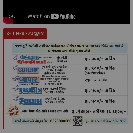
ઇ-પેપરના નવા શુલ્ક