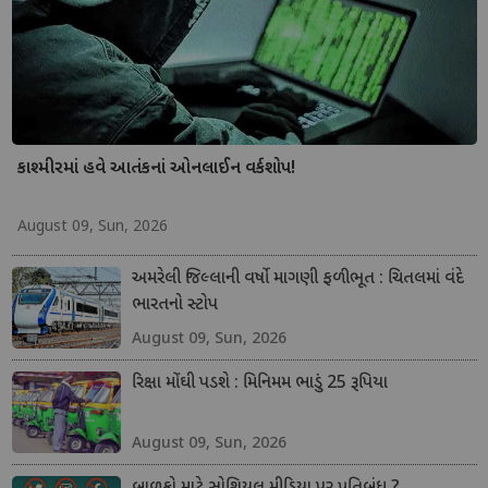
કાશ્મીરમાં હવે આતંકનાં ઓનલાઈન વર્કશોપ!
August 09, Sun, 2026
અમરેલી જિલ્લાની વર્ષો માગણી ફળીભૂત : ચિતલમાં વંદે
ભારતનો સ્ટોપ
August 09, Sun, 2026
રિક્ષા મોંઘી પડશે : મિનિમમ ભાડું 25 રૂપિયા
August 09, Sun, 2026