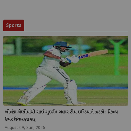
Sports
શ્રીલંકા શ્રેણીમાંથી સાઈ સુદર્શન બહાર ટીમ ઇન્ડિયાને ઝટકો : વિકલ્પ
ઉપર વિચારણા શરૂ
August 09, Sun, 2026