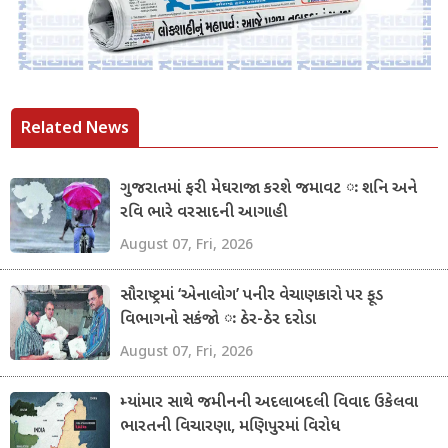
Related News
ગુજરાતમાં ફરી મેઘરાજા કરશે જમાવટ ઃ શનિ અને
રવિ ભારે વરસાદની આગાહી
August 07, Fri, 2026
સૌરાષ્ટ્રમાં ‘એનાલોગ’ પનીર વેચાણકારો પર ફૂડ
વિભાગનો સકંજો ઃ ઠેર-ઠેર દરોડા
August 07, Fri, 2026
મ્યાંમાર સાથે જમીનની અદલાબદલી વિવાદ ઉકેલવા
ભારતની વિચારણા, મણિપુરમાં વિરોધ