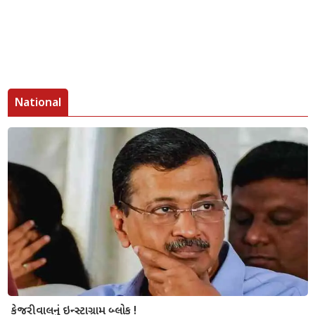
National
કેજરીવાલનું ઇન્સ્ટાગ્રામ બ્લોક !