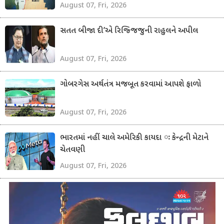
August 07, Fri, 2026
સતત બીજા દી’એ રિજ્જિજુની રાહુલને અપીલ
August 07, Fri, 2026
ગોબરગેસ અર્થતંત્ર મજબૂત કરવામાં આપશે ફાળો
August 07, Fri, 2026
ભારતમાં નહીં ચાલે અમેરિકી કાયદા ઃ કેન્દ્રની મેટાને
ચેતવણી
August 07, Fri, 2026