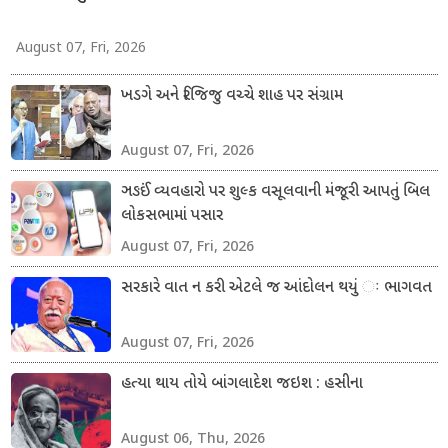
August 07, Fri, 2026
ખડગે અને રિજિજુ વચ્ચે શાહ પર સંગ્રામ
August 07, Fri, 2026
ઞઙઈં વ્યવહારો પર શુલ્ક વસૂલવાની મંજૂરી આપતું બિલ
લોકસભામાં પસાર
August 07, Fri, 2026
સરકારે વાત ન કરી એટલે જ આંદોલન થયું ઃ ભાગવત
August 07, Fri, 2026
હત્યા થાય તોયે બાંગલાદેશ જઇશ : હસીના
August 06, Thu, 2026