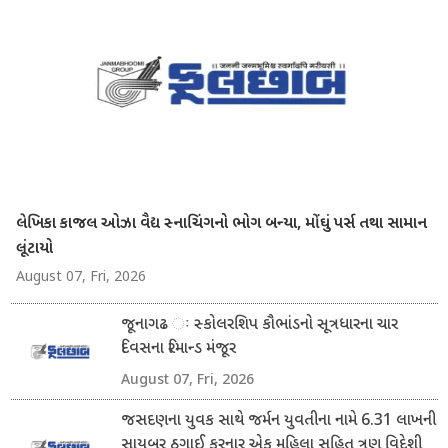
લેખિકા કાજલ ઓઝા વૈદ્ય સ્નાચિંગનો ભોગ બન્યા, મોંઘું પર્સ તથા સામાન
લૂંટાયો
August 07, Fri, 2026
જૂનાગઢ ઃ સ્કોલરશિપ કૌભાંડનો સૂત્રધારના ચાર
દિવસના રિમાન્ડ મંજૂર
August 07, Fri, 2026
જસદણના યુવક સાથે જર્મન યુવતીના નામે 6.31 લાખની
સાયબર ઠગાઈ કરનાર એક મહિલા સહિત ત્રણ વિદેશી