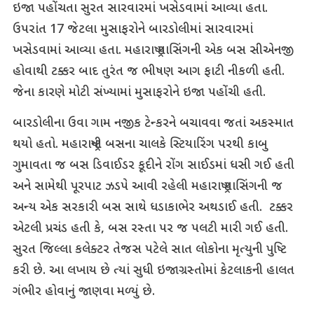
ઇજા પહોંચતા સુરત સારવારમાં ખસેડવામાં આવ્યા હતા.
ઉપરાંત 17 જેટલા મુસાફરોને બારડોલીમાં સારવારમાં
ખસેડવામાં આવ્યા હતા. મહારાષ્ટ્ર પાસિંગની એક બસ સીએનજી
હોવાથી ટક્કર બાદ તુરંત જ ભીષણ આગ ફાટી નીકળી હતી.
જેના કારણે મોટી સંખ્યામાં મુસાફરોને ઇજા પહોંચી હતી.
બારડોલીના ઉવા ગામ નજીક ટેન્કરને બચાવવા જતાં અકસ્માત
થયો હતો. મહારાષ્ટ્રની બસના ચાલકે સ્ટિયારિંગ પરથી કાબુ
ગુમાવતા જ બસ ડિવાઈડર કૂદીને રોંગ સાઈડમાં ધસી ગઈ હતી
અને સામેથી પૂરપાટ ઝડપે આવી રહેલી મહારાષ્ટ્ર પાસિંગની જ
અન્ય એક સરકારી બસ સાથે ધડાકાભેર અથડાઈ હતી. ટક્કર
એટલી પ્રચંડ હતી કે, બસ રસ્તા પર જ પલટી મારી ગઈ હતી.
સુરત જિલ્લા કલેક્ટર તેજસ પટેલે સાત લોકોના મૃત્યુની પુષ્ટિ
કરી છે. આ લખાય છે ત્યાં સુધી ઇજાગ્રસ્તોમાં કેટલાકની હાલત
ગંભીર હોવાનું જાણવા મળ્યું છે.