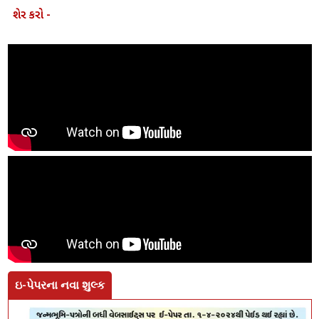
શેર કરો -
ઇ-પેપરના નવા શુલ્ક