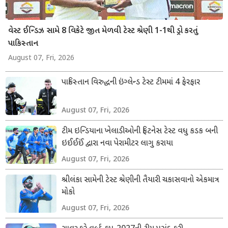
વેસ્ટ ઈન્ડિઝ સામે 8 વિકેટે જીત મેળવી ટેસ્ટ શ્રેણી 1-1થી ડ્રો કરતું
પાકિસ્તાન
August 07, Fri, 2026
પાકિસ્તાન વિરુદ્ધની ઇંગ્લેન્ડ ટેસ્ટ ટીમમાં 4 ફેરફાર
August 07, Fri, 2026
ટીમ ઇન્ડિયાના ખેલાડીઓની ફિટનેસ ટેસ્ટ વધુ કડક બની
ઇઈઈઈં દ્વારા નવા પેરામીટર લાગુ કરાયા
August 07, Fri, 2026
શ્રીલંકા સામેની ટેસ્ટ શ્રેણીની તૈયારી ચકાસવાનો એકમાત્ર
મોકો
August 07, Fri, 2026