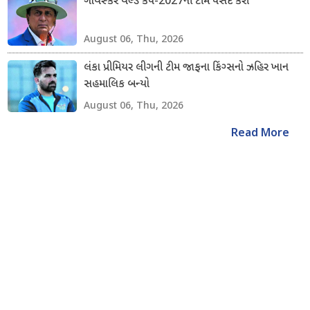
ગાવસ્કરે વર્લ્ડ કપ-2027ની ટીમ પસંદ કરી
August 06, Thu, 2026
લંકા પ્રીમિયર લીગની ટીમ જાફના કિંગ્સનો ઝહિર ખાન
સહમાલિક બન્યો
August 06, Thu, 2026
Read More