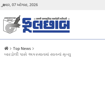
07
2026
શુક્રવાર,
ઑગસ્ટ,
menu
Top News
બારડોલી પાસે અકસ્માતમાં સાતનાં મૃત્યુ