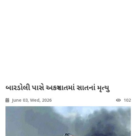
બારડોલી પાસે અકસ્માતમાં સાતનાં મૃત્યુ
June 03, Wed, 2026
102