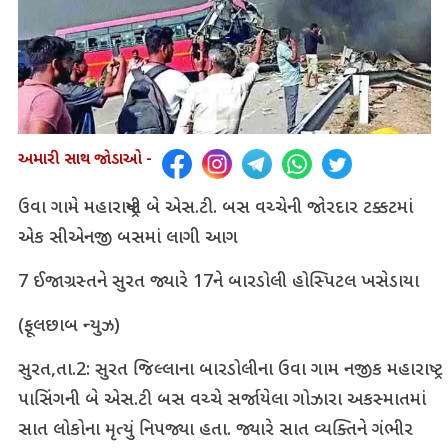
અમારી સાથ જોડાઓ -
ઉવા ગામે મહારાષ્ટ્રની બે એસ.ટી. બસ વચ્ચેની જોરદાર ટક્કટમાં
એક સીએનજી બસમાં લાગી આગ
7 ઈજાગ્રસ્તને સુરત જ્યારે 17ને બારડોલી હોસ્પિટલ ખસેડાયા
(ફૂલછાબ ન્યુઝ)
સુરત,તા.2: સુરત જિલ્લાના બારડોલીના ઉવા ગામ નજીક મહારાષ્ટ્ર
પાસિંગની બે એસ.ટી બસ વચ્ચે સર્જાયેલા ગોઝારા અકસ્માતમાં
સાત લોકોના મૃત્યું નિપજ્યા હતા. જ્યારે સાત વ્યક્તિને ગંભીર