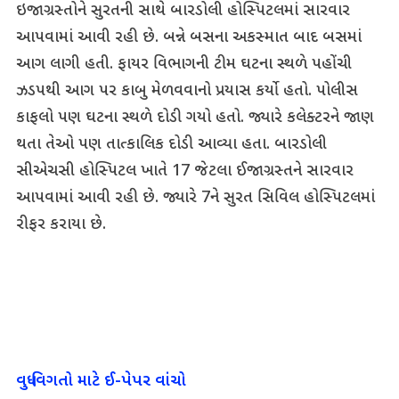
ઇજાગ્રસ્તોને સુરતની સાથે બારડોલી હોસ્પિટલમાં સારવાર
આપવામાં આવી રહી છે. બન્ને બસના અકસ્માત બાદ બસમાં
આગ લાગી હતી. ફાયર વિભાગની ટીમ ઘટના સ્થળે પહોંચી
ઝડપથી આગ પર કાબુ મેળવવાનો પ્રયાસ કર્યો હતો. પોલીસ
કાફલો પણ ઘટના સ્થળે દોડી ગયો હતો. જ્યારે કલેક્ટરને જાણ
થતા તેઓ પણ તાત્કાલિક દોડી આવ્યા હતા. બારડોલી
સીએચસી હોસ્પિટલ ખાતે 17 જેટલા ઈજાગ્રસ્તને સારવાર
આપવામાં આવી રહી છે. જ્યારે 7ને સુરત સિવિલ હોસ્પિટલમાં
રીફર કરાયા છે.
વધુ વિગતો માટે ઈ-પેપર વાંચો