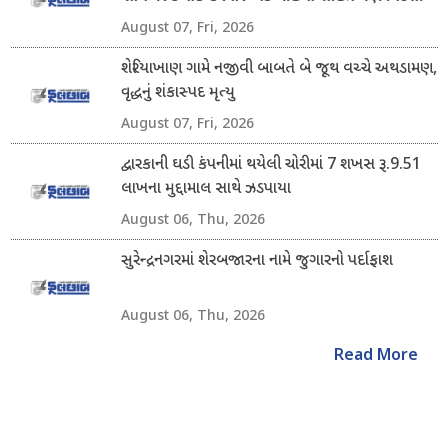
નાગરિક ઝડપાયા
August 07, Fri, 2026
શેરિયાખાણ ગામે નજીવી બાબતે બે જૂથ વચ્ચે અથડામણ,
વૃદ્ધનું શંકાસ્પદ મૃત્યુ
August 07, Fri, 2026
દ્વારકાની ઘડી કંપનીમાં થયેલી ચોરીમાં 7 શખસ રૂ.9.51
લાખના મુદ્દામાલ સાથે ઝડપાયા
August 06, Thu, 2026
સુરેન્દ્રનગરમાં શેરબજારના નામે જુગારનો પર્દાફાશ
August 06, Thu, 2026
Read More