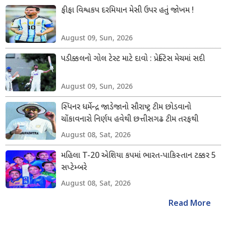
ફીફા વિશ્વકપ દરમિયાન મેસી ઉપર હતું જોખમ !
August 09, Sun, 2026
પડીક્કલનો ગોલ ટેસ્ટ માટે દાવો : પ્રેક્ટિસ મેચમાં સદી
August 09, Sun, 2026
સ્પિનર ધર્મેન્દ્ર જાડેજાનો સૌરાષ્ટ્ર ટીમ છોડવાનો
ચોંકાવનારો નિર્ણય હવેથી છત્તીસગઢ ટીમ તરફથી
ડોમેસ્ટિક ક્રિકેટ રમશે
August 08, Sat, 2026
મહિલા T-20 એશિયા કપમાં ભારત-પાકિસ્તાન ટક્કર 5
સપ્ટેમ્બરે
August 08, Sat, 2026
Read More