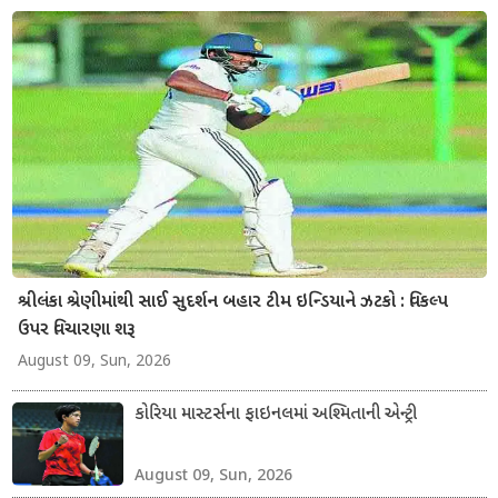
શ્રીલંકા શ્રેણીમાંથી સાઈ સુદર્શન બહાર ટીમ ઇન્ડિયાને ઝટકો : વિકલ્પ
ઉપર વિચારણા શરૂ
August 09, Sun, 2026
કોરિયા માસ્ટર્સના ફાઇનલમાં અશ્મિતાની એન્ટ્રી
August 09, Sun, 2026