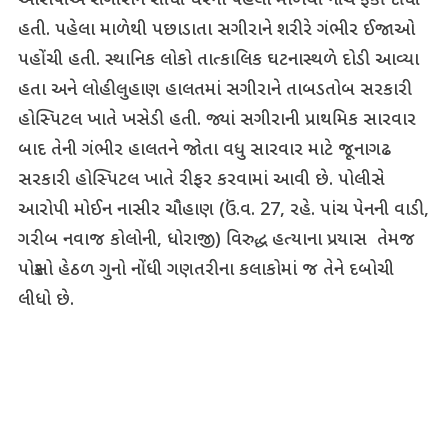
આરોપીએ સગીરાને સીધી ઘરના પહેલા માળેથી નીચે ફેંકી દીધી
હતી. પહેલા માળેથી પછાડાતા સગીરાને શરીરે ગંભીર ઈજાઓ
પહોંચી હતી. સ્થાનિક લોકો તાત્કાલિક ઘટનાસ્થળે દોડી આવ્યા
હતા અને લોહીલુહાણ હાલતમાં સગીરાને તાબડતોબ સરકારી
હોસ્પિટલ ખાતે ખસેડી હતી. જ્યાં સગીરાની પ્રાથમિક સારવાર
બાદ તેની ગંભીર હાલતને જોતા વધુ સારવાર માટે જૂનાગઢ
સરકારી હોસ્પિટલ ખાતે રીફર કરવામાં આવી છે. પોલીસે
આરોપી મોઈન નાસીર ચૌહાણ (ઉં.વ. 27, રહે. પાંચ પેનની વાડી,
ગરીબ નવાજ કોલોની, ધોરાજી) વિરુદ્ધ હત્યાના પ્રયાસ તેમજ
પોક્સો હેઠળ ગુનો નોંધી ગણતરીના કલાકોમાં જ તેને દબોચી
લીધો છે.