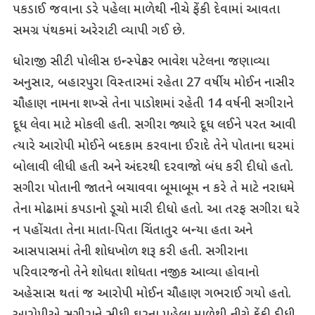
પકડાઈ જવાના ડરે પહેલા માળેથી નીચે ફેંકી દેવામાં આવતા
સમગ્ર પંથકમાં અરેરાટી વ્યાપી ગઈ છે.
ધોરાજી સીટી પોલીસ ઇન્સ્પેક્ટર ભાવેશ પટેલના જણાવ્યા
અનુસાર, બહારપુરા વિસ્તારમાં રહેતા 27 વર્ષીય મોઈન નાસીર
ચૌહાણ નામના શખ્સે તેના પાડોશમાં રહેતી 14 વર્ષની સગીરાને
દૂધ લેવા માટે મોકલી હતી. સગીરા જ્યારે દૂધ લઈને પરત આવી
ત્યારે આરોપી મોઈને બદકામ કરવાના ઈરાદે તેને પોતાના ઘરમાં
બોલાવી લીધી હતી અને અંદરથી દરવાજો બંધ કરી દીધો હતો.
સગીરા પોતાની જાતને બચાવવા બૂમાબૂમ ન કરે તે માટે નરાધમે
તેના મોઢામાં કપડાનો ડૂચો મારી દીધો હતો. આ તરફ સગીરા ઘરે
ન પહોંચતા તેના માતા-પિતા ચિંતાતુર બન્યા હતા અને
આસપાસમાં તેની શોધખોળ શરૂ કરી હતી. સગીરાના
પરિવારજનો તેને શોધતા શોધતા નજીક આવ્યા હોવાનો
અહેસાસ થતાં જ આરોપી મોઈન ચૌહાણ ગભરાઈ ગયો હતો.