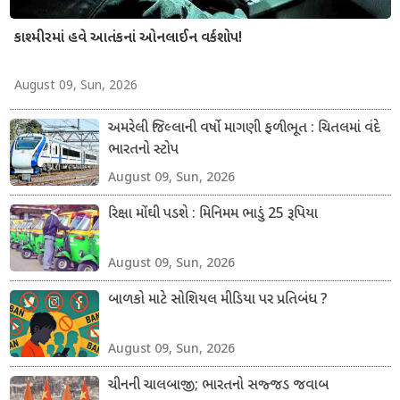
કાશ્મીરમાં હવે આતંકનાં ઓનલાઈન વર્કશોપ!
August 09, Sun, 2026
અમરેલી જિલ્લાની વર્ષો માગણી ફળીભૂત : ચિતલમાં વંદે
ભારતનો સ્ટોપ
August 09, Sun, 2026
રિક્ષા મોંઘી પડશે : મિનિમમ ભાડું 25 રૂપિયા
August 09, Sun, 2026
બાળકો માટે સોશિયલ મીડિયા પર પ્રતિબંધ ?
August 09, Sun, 2026
ચીનની ચાલબાજી; ભારતનો સજ્જડ જવાબ