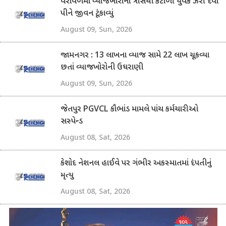
વેરાવળમાં વ્યાજખોરોના ત્રાસથી કંટાળી યુવકે ઝેરી દવા
પીને જીવન ટૂંકાવ્યું
August 09, Sun, 2026
જામનગર : 13 લાખના વ્યાજ સામે 22 લાખ ચૂકવ્યા
છતાં વ્યાજખોરોની ઉઘરાણી
August 09, Sun, 2026
જેતપુર PGVCL કૌભાંડ મામલે પાંચ કર્મચારીઓ
સસ્પેન્ડ
August 08, Sat, 2026
કેશોદ નેશનલ હાઈવે પર ગંભીર અકસ્માતમાં દંપતીનું
મૃત્યુ
August 08, Sat, 2026