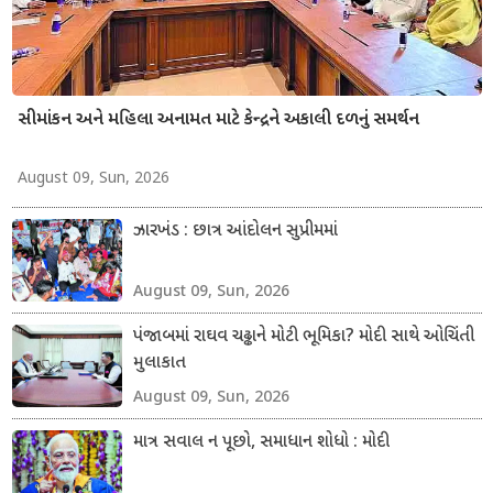
સીમાંકન અને મહિલા અનામત માટે કેન્દ્રને અકાલી દળનું સમર્થન
August 09, Sun, 2026
ઝારખંડ : છાત્ર આંદોલન સુપ્રીમમાં
August 09, Sun, 2026
પંજાબમાં રાઘવ ચઢ્ઢાને મોટી ભૂમિકા? મોદી સાથે ઓચિંતી
મુલાકાત
August 09, Sun, 2026
માત્ર સવાલ ન પૂછો, સમાધાન શોધો : મોદી