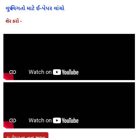
વધુ વિગતો માટે ઈ-પેપર વાંચો
શેર કરો -