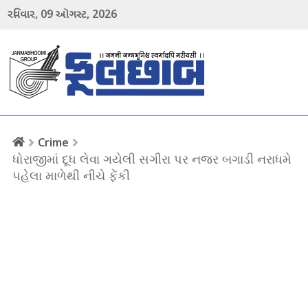
09
2026
રવિવાર,
ઑગસ્ટ,
menu
Crime
ધોરાજીમાં દૂધ લેવા ગયેલી સગીરા પર નજર બગાડી નરાધમે
પહેલા માળેથી નીચે ફેંકી