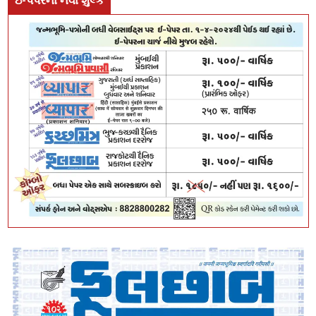
ઇ-પેપરના નવા શુલ્ક