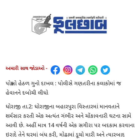
અમારી સાથ જોડાઓ -
પોક્સો હેઠળ ગુનો દાખલ : પોલીસે ગણતરીના કલાકોમાં જ
હેવાનને દબોચી લીધો
ધોરાજી તા.2: ધોરાજીના બહારપુરા વિસ્તારમાં માનવતાને
શર્મસાર કરતી એક અત્યંત ગંભીર અને ચોંકાવનારી ઘટના સામે
આવી છે. અહીં માત્ર 14 વર્ષની એક સગીરા પર બદકામ કરવાના
ઇરાદે તેને ઘરમાં બંધ કરી, મોઢામાં ડૂચો મારી અને ત્યારબાદ