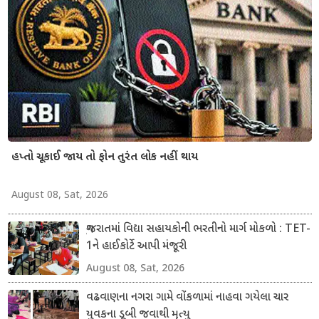
હપ્તો ચૂકાઈ જાય તો ફોન તુરંત લોક નહીં થાય
August 08, Sat, 2026
ગુજરાતમાં વિદ્યા સહાયકોની ભરતીનો માર્ગ મોકળો : TET-
1ને હાઈકોર્ટે આપી મંજૂરી
August 08, Sat, 2026
વઢવાણના નગરા ગામે વોંકળામાં નાહવા ગયેલા ચાર
યુવકના ડૂબી જવાથી મૃત્યુ