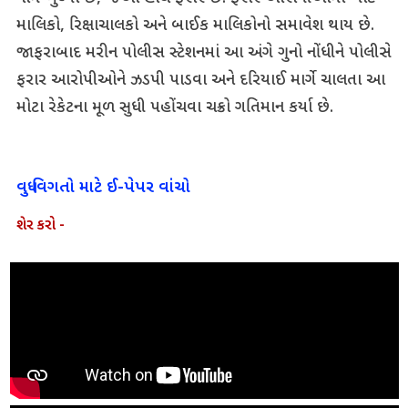
માલિકો, રિક્ષાચાલકો અને બાઈક માલિકોનો સમાવેશ થાય છે.
જાફરાબાદ મરીન પોલીસ સ્ટેશનમાં આ અંગે ગુનો નોંધીને પોલીસે
ફરાર આરોપીઓને ઝડપી પાડવા અને દરિયાઈ માર્ગે ચાલતા આ
મોટા રેકેટના મૂળ સુધી પહોંચવા ચક્રો ગતિમાન કર્યા છે.
વધુ વિગતો માટે ઈ-પેપર વાંચો
શેર કરો -