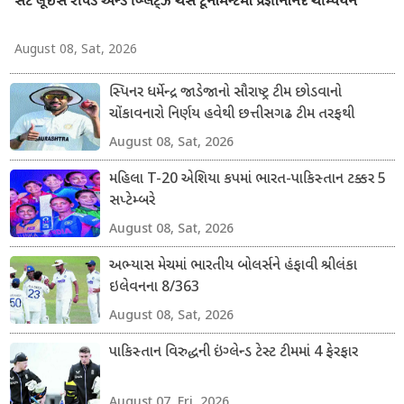
સેંટ લૂઈસ રેપિડ એન્ડ બ્લિટ્ઝ ચેસ ટૂર્નામેન્ટમાં પ્રજ્ઞાનાનંદ ચેમ્પિયન
August 08, Sat, 2026
સ્પિનર ધર્મેન્દ્ર જાડેજાનો સૌરાષ્ટ્ર ટીમ છોડવાનો
ચોંકાવનારો નિર્ણય હવેથી છત્તીસગઢ ટીમ તરફથી
ડોમેસ્ટિક ક્રિકેટ રમશે
August 08, Sat, 2026
મહિલા T-20 એશિયા કપમાં ભારત-પાકિસ્તાન ટક્કર 5
સપ્ટેમ્બરે
August 08, Sat, 2026
અભ્યાસ મેચમાં ભારતીય બોલર્સને હંફાવી શ્રીલંકા
ઇલેવનના 8/363
August 08, Sat, 2026
પાકિસ્તાન વિરુદ્ધની ઇંગ્લેન્ડ ટેસ્ટ ટીમમાં 4 ફેરફાર
August 07, Fri, 2026