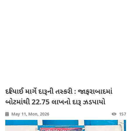
દરિયાઈ માર્ગે દારૂની તસ્કરી : જાફરાબાદમાં
બોટમાંથી 22.75 લાખનો દારૂ ઝડપાયો
May 11, Mon, 2026
157