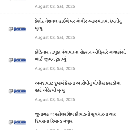
August 08, Sat, 2026
કેશોદ નેશનલ હાઈવે પર ગંભીર અકસ્માતમાં દંપતીનું
મૃત્યુ
August 08, Sat, 2026
કોડિનાર તાલુકા પંચાયતના સેક્શન ઓફિસરે ગળાફાંસો
ખાઈ જીવન ટૂંકાવ્યું
August 08, Sat, 2026
અમદાવાદ: દુષ્કર્મ કેસના આરોપીનું પોલીસ કસ્ટડીમાં
હાર્ટ એટેકથી મૃત્યુ
August 08, Sat, 2026
જૂનાગઢ ઃ સ્કોલરશિપ કૌભાંડનો સૂત્રધારના ચાર
દિવસના રિમાન્ડ મંજૂર