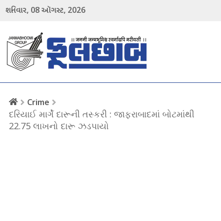
08
2026
શનિવાર,
ઑગસ્ટ,
menu
Crime
દરિયાઈ માર્ગે દારૂની તસ્કરી : જાફરાબાદમાં બોટમાંથી
22.75 લાખનો દારૂ ઝડપાયો