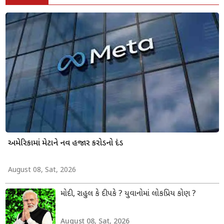
અમેરિકામાં મેટાને નવ હજાર કરોડનો દંડ
August 08, Sat, 2026
મોદી, રાહુલ કે દીપકે ? યુવાનોમાં લોકપ્રિય કોણ ?
August 08, Sat, 2026