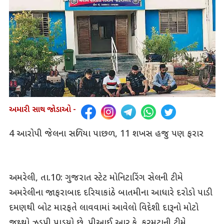
અમારી સાથ જોડાઓ -
4 આરોપી જેલના સળિયા પાછળ, 11 શખસ હજુ પણ ફરાર
અમરેલી, તા.10: ગુજરાત સ્ટેટ મોનિટારિંગ સેલની ટીમે
અમરેલીના જાફરાબાદ દરિયાકાંઠે બાતમીના આધારે દરોડો પાડી
દમણથી બોટ મારફતે લાવવામાં આવેલો વિદેશી દારૂનો મોટો
જથ્થો ઝડપી પાડયો છે. પીઆઈ આર.કે. કરમટાની ટીમે