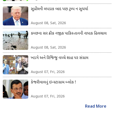
સુપ્રીમની લપડાક બાદ પણ ટ્રમ્પ ન સુધર્યા
August 08, Sat, 2026
કચ્છના સર ક્રીક નજીક પાકિસ્તાનની નાપાક હિલચાલ
August 08, Sat, 2026
ખડગે અને રિજિજુ વચ્ચે શાહ પર સંગ્રામ
August 07, Fri, 2026
કેજરીવાલનું ઇન્સ્ટાગ્રામ બ્લોક !
August 07, Fri, 2026
Read More