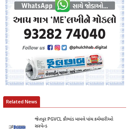
Related News
જેતપુર PGVCL કૌભાંડ મામલે પાંચ કર્મચારીઓ
સસ્પેન્ડ