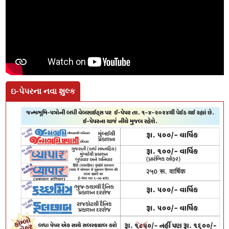
ઇ-પેપરના નવા શુલ્ક