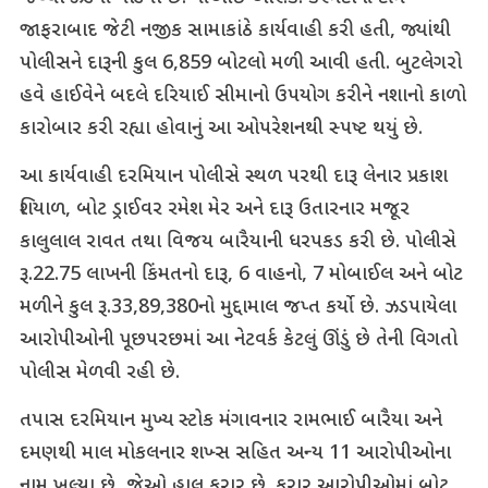
જાફરાબાદ જેટી નજીક સામાકાંઠે કાર્યવાહી કરી હતી, જ્યાંથી
પોલીસને દારૂની કુલ 6,859 બોટલો મળી આવી હતી. બુટલેગરો
હવે હાઈવેને બદલે દરિયાઈ સીમાનો ઉપયોગ કરીને નશાનો કાળો
કારોબાર કરી રહ્યા હોવાનું આ ઓપરેશનથી સ્પષ્ટ થયું છે.
આ કાર્યવાહી દરમિયાન પોલીસે સ્થળ પરથી દારૂ લેનાર પ્રકાશ
શિયાળ, બોટ ડ્રાઈવર રમેશ મેર અને દારૂ ઉતારનાર મજૂર
કાલુલાલ રાવત તથા વિજય બારૈયાની ધરપકડ કરી છે. પોલીસે
રૂ.22.75 લાખની કિંમતનો દારૂ, 6 વાહનો, 7 મોબાઈલ અને બોટ
મળીને કુલ રૂ.33,89,380નો મુદ્દામાલ જપ્ત કર્યો છે. ઝડપાયેલા
આરોપીઓની પૂછપરછમાં આ નેટવર્ક કેટલું ઊંડું છે તેની વિગતો
પોલીસ મેળવી રહી છે.
તપાસ દરમિયાન મુખ્ય સ્ટોક મંગાવનાર રામભાઈ બારૈયા અને
દમણથી માલ મોકલનાર શખ્સ સહિત અન્ય 11 આરોપીઓના
નામ ખુલ્યા છે, જેઓ હાલ ફરાર છે. ફરાર આરોપીઓમાં બોટ