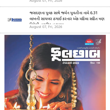
August 07, Fri, 2026
જસદણના યુવક સાથે જર્મન યુવતીના નામે 6.31
લાખની સાયબર ઠગાઈ કરનાર એક મહિલા સહિત ત્રણ
વિદેશી નાગરિક ઝડપાયા
August 07, Fri, 2026