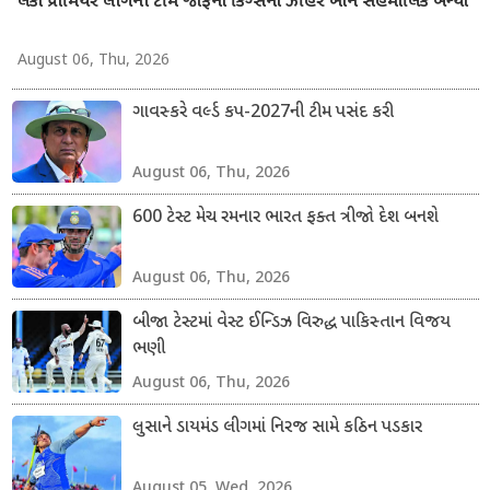
લંકા પ્રીમિયર લીગની ટીમ જાફના કિંગ્સનો ઝહિર ખાન સહમાલિક બન્યો
August 06, Thu, 2026
ગાવસ્કરે વર્લ્ડ કપ-2027ની ટીમ પસંદ કરી
August 06, Thu, 2026
600 ટેસ્ટ મેચ રમનાર ભારત ફક્ત ત્રીજો દેશ બનશે
August 06, Thu, 2026
બીજા ટેસ્ટમાં વેસ્ટ ઈન્ડિઝ વિરુદ્ધ પાકિસ્તાન વિજય
ભણી
August 06, Thu, 2026
લુસાને ડાયમંડ લીગમાં નિરજ સામે કઠિન પડકાર
August 05, Wed, 2026