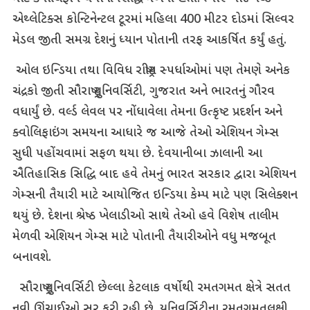
એથ્લેટિક્સ કોન્ટિનેન્ટલ ટૂરમાં મહિલા 400 મીટર દોડમાં સિલ્વર
મેડલ જીતી સમગ્ર દેશનું ધ્યાન પોતાની તરફ આકર્ષિત કર્યું હતું.
ઓલ ઇન્ડિયા તથા વિવિધ રાષ્ટ્રીય સ્પર્ધાઓમાં પણ તેમણે અનેક
ચંદ્રકો જીતી સૌરાષ્ટ્ર યુનિવર્સિટી, ગુજરાત અને ભારતનું ગૌરવ
વધાર્યું છે. વર્લ્ડ લેવલ પર નોંધાવેલા તેમના ઉત્કૃષ્ટ પ્રદર્શન અને
ક્વોલિફાઇંગ સમયના આધારે જ આજે તેઓ એશિયન ગેમ્સ
સુધી પહોંચવામાં સફળ થયા છે. દેવયાનીબા ઝાલાની આ
ઐતિહાસિક સિદ્ધિ બાદ હવે તેમનું ભારત સરકાર દ્વારા એશિયન
ગેમ્સની તૈયારી માટે આયોજિત ઇન્ડિયા કેમ્પ માટે પણ સિલેક્શન
થયું છે. દેશના શ્રેષ્ઠ ખેલાડીઓ સાથે તેઓ હવે વિશેષ તાલીમ
મેળવી એશિયન ગેમ્સ માટે પોતાની તૈયારીઓને વધુ મજબૂત
બનાવશે.
સૌરાષ્ટ્ર યુનિવર્સિટી છેલ્લા કેટલાક વર્ષોથી રમતગમત ક્ષેત્રે સતત
નવી ઊંચાઈઓ સર કરી રહી છે. યુનિવર્સિટીના રમતગમતલક્ષી