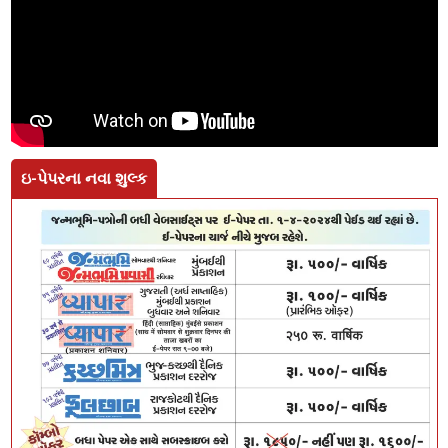
ઇ-પેપરના નવા શુલ્ક