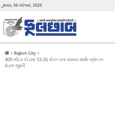
06
2026
ગુરુવાર,
ઑગસ્ટ,
menu
Rajkot City
400 મીટર દોડમાં 53.26 સેકન્ડના સમય સાથે બ્રોન્ઝ
મેડલ જીતી