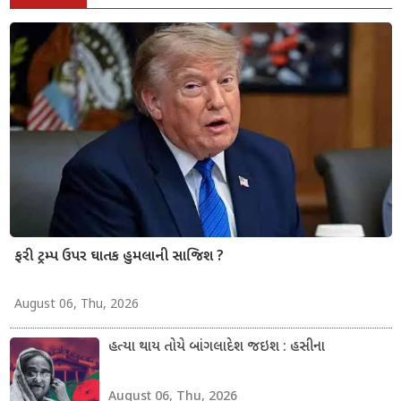
ફરી ટ્રમ્પ ઉપર ઘાતક હુમલાની સાજિશ ?
August 06, Thu, 2026
હત્યા થાય તોયે બાંગલાદેશ જઇશ : હસીના
August 06, Thu, 2026