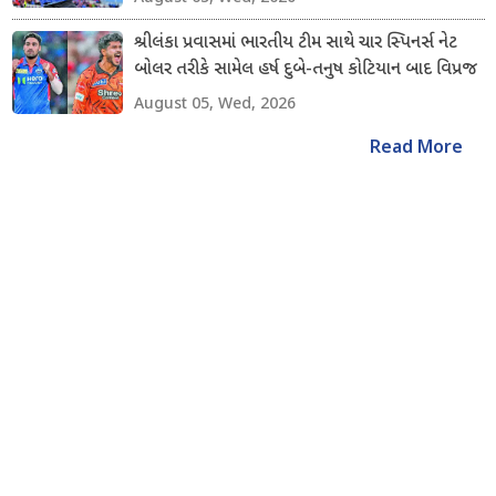
શ્રીલંકા પ્રવાસમાં ભારતીય ટીમ સાથે ચાર સ્પિનર્સ નેટ
બોલર તરીકે સામેલ હર્ષ દુબે-તનુષ કોટિયાન બાદ વિપ્રજ
નિગમ અને શિવાંગ કુમારનો સમાવેશ કરાયો
August 05, Wed, 2026
Read More