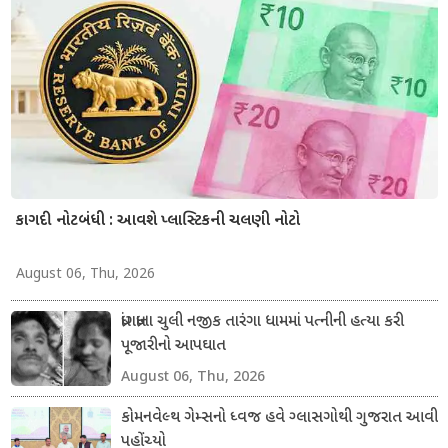
કાગદી નોટબંધી : આવશે પ્લાસ્ટિકની ચલણી નોટો
August 06, Thu, 2026
ધ્રાંગધ્રાના ચુલી નજીક તારંગા ધામમાં પત્નીની હત્યા કરી
પૂજારીનો આપઘાત
August 06, Thu, 2026
કોમનવેલ્થ ગેમ્સનો ધ્વજ હવે ગ્લાસગોથી ગુજરાત આવી
પહોંચ્યો