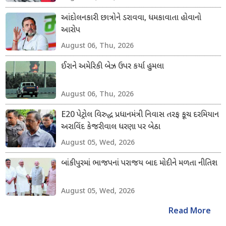
આંદોલનકારી છાત્રોને ડરાવવા, ધમકાવાતા હોવાનો
આરોપ
August 06, Thu, 2026
ઈરાને અમેરિકી બેઝ ઉપર કર્યા હુમલા
August 06, Thu, 2026
E20 પેટ્રોલ વિરુદ્ધ પ્રધાનમંત્રી નિવાસ તરફ કૂચ દરમિયાન
અરાવિંદ કેજરીવાલ ધરણા પર બેઠા
August 05, Wed, 2026
બાંકીપુરમાં ભાજપનાં પરાજય બાદ મોદીને મળતા નીતિશ
August 05, Wed, 2026
Read More