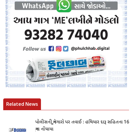
Related News
પોલીસની ગુનેગારો પર તવાઈ : હથિયાર દારૂ સહિતના 16
ગુના નોંધાયા