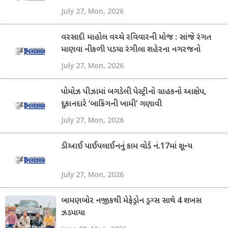
July 27, Mon, 2026
વરસાદી માહોલ વચ્ચે રવિવારની મોજ : સાંજે રંગત
માણવા નીકળી પડયા રંગીલા શહેરના નગરજનો
July 27, Mon, 2026
પોમોઝ પીઝામાં બગડેલી પેસ્ટ્રીનો ગ્રાહકનો આક્ષેપ,
દુકાનદારે ‘બાકિંગની ખામી’ ગણાવી
July 27, Mon, 2026
ડીઆઈ પાઈપલાઈનનું કામ વોર્ડ નં.17માં શૂન્ય
July 27, Mon, 2026
બામણબોર નજીકથી મેફેડ્રોન ડ્રગ્સ સાથે 4 શખસ
ઝડપાયા