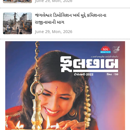
June 29, Mon, 2026
જંગલેશ્વર ડિમોલિશન ખર્ચ મુદ્દે કમિશનરના
રાજીનામાની માગ
June 29, Mon, 2026