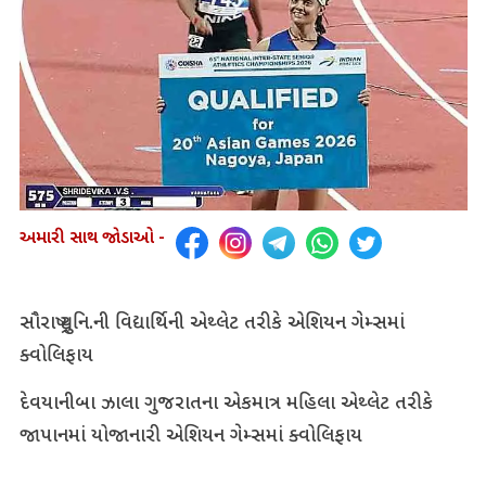
અમારી સાથ જોડાઓ -
સૌરાષ્ટ્ર યુનિ.ની વિદ્યાર્થિની એથ્લેટ તરીકે એશિયન ગેમ્સમાં
ક્વોલિફાય
દેવયાનીબા ઝાલા ગુજરાતના એકમાત્ર મહિલા એથ્લેટ તરીકે
જાપાનમાં યોજાનારી એશિયન ગેમ્સમાં ક્વોલિફાય