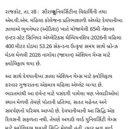
રાજકોટ, તા. ર8 :
સૌરાષ્ટ્ર યુનિવર્સિટીના વિદ્યાર્થિની તથા
એમ.વી.એમ. મહિલા કોલેજના પ્રતિભાશાળી એથ્લેટ દેવયાનીબા
ઝાલાએ ભુવનેશ્વર (ઓડિશા) ખાતે યોજાયેલી 65મી નેશનલ
ઇન્ટર-સ્ટેટ સિનિયર એથ્લેટિક્સ ચેમ્પિયનશિપ-2026ની મહિલા
400 મીટર દોડમાં 53.26 સેકન્ડના ઉત્કૃષ્ટ સમય સાથે બ્રોન્ઝ
મેડલ મેળવી 2026 નાગોયા (જાપાન) એશિયન ગેમ્સ માટે
ક્વોલિફાય થયા છે.
આ સાથે દેવયાનીબા ઝાલા એશિયન ગેમ્સ માટે ક્વોલિફાય
કરનાર ગુજરાતના એકમાત્ર મહિલા એથ્લેટ બન્યા છે.
ભારતમાંથી આ ઇવેન્ટ માટે પસંદગી પામેલા ત્રણ ખેલાડીઓમાં
સ્થાન મેળવી તેમણે પોતાની પ્રતિભા, સતત મહેનત અને
સમર્પણનો પરિચય આપ્યો છે. દેવયાનીબાની આ સિદ્ધિ એક
દિવસની સફળતા નથી. તેમણે અગાઉ વર્લ્ડ યુનિવર્સિટી ગેમ્સ
માટે ક્વોલિફાય થવાની સિદ્ધિ મેળવી હતી. ત્યાર બાદ વર્લ્ડ