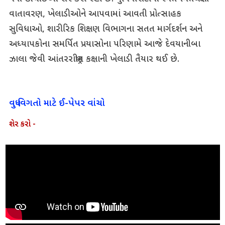
વાતાવરણ, ખેલાડીઓને આપવામાં આવતી પ્રોત્સાહક
સુવિધાઓ, શારીરિક શિક્ષણ વિભાગના સતત માર્ગદર્શન અને
અધ્યાપકોના સમર્પિત પ્રયાસોના પરિણામે આજે દેવયાનીબા
ઝાલા જેવી આંતરરાષ્ટ્રીય કક્ષાની ખેલાડી તૈયાર થઈ છે.
વધુ વિગતો માટે ઈ-પેપર વાંચો
શેર કરો -