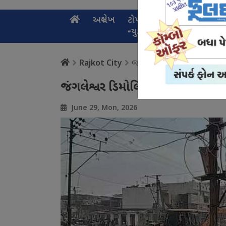
અગ્રલેખ
ટોપ
નેશનલ
સ્પ
ન્યુઝ
ન્યુઝ
ન્
જંગલેશ્વર ડિમોલિશન ખર્ચ
Rajkot City
જંગલેશ્વર ડિમોલિશન ખર્ચ મુદ્દે કમ
June 29, Mon, 2026