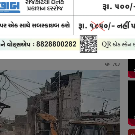
ોર્ટ
ક્રાઈમ
બ્રેકિંગ
અવસાન
રાજકોટ
યુઝ
ન્યુઝ
ન્યુઝ
નોંધ
સિટી
 મુદ્દે કમિશનરના રાજીનામાની માગ
િશનરના રાજીનામાની માગ
763