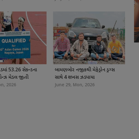
ડમાં 53.26 સેકન્ડના
બામણબોર નજીકથી મેફેડ્રોન ડ્રગ્સ
રોન્ઝ મેડલ જીતી
સાથે 4 શખસ ઝડપાયા
on, 2026
June 29, Mon, 2026