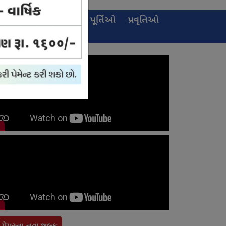
ઈ-
જાહેરખબર
પૂર્તિઓ
પ્રવૃતિઓ
પેપર