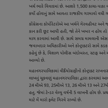
ખર્ચ ભારે વિવાદમાં છે. આશરે 1,500 કાચા-પાકા
કર્યો હોવાનું સામે આવતા રાજકીય ગરમાવો વધી ગ
કોંગ્રેસના કોર્પોરેટરોએ આ ખર્ચને ગેરવહીવટ અન
કાન કરી છૂટ આપી હતી, જો તેને ખબર ન હોય તો જ
માગ કરવામાં આવી છે. સાથે સમગ્ર મામલાની એ
જવાબદાર અધિકારીઓ અને કોન્ટ્રાક્ટરો સામે કડક ક
કહેવું છે કે, વિશાળ પોલીસ બંદોબસ્ત, સ્ટાફ અને મશ
આવ્યો છે.
મહાનગરપાલિકામાં વીડિયોગ્રાફીનો કોન્ટ્રાક્ટ રાખના
લાખનું ચૂકવણું મહાનગરપાલિકા દ્વારા કરવામાં આ
24 મીએ 93, 25મીએ 13, 26 મીએ 13 અને 27મીએ 3 કે
હતુ. જેમાં ટેન્ડર વેલ્યુ વર્ષની 5 લાખની હોય છે. પ્
માટે મેં મારો ફ્લેટ ગિરવે રાખ્યો છે.