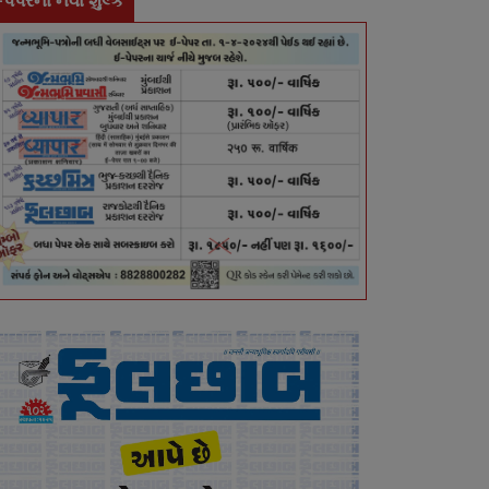
-પેપરના નવા શુલ્ક