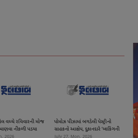
ોલ વચ્ચે રવિવારની મોજ
પોમોઝ પીઝામાં બગડેલી પેસ્ટ્રીનો
ત માણવા નીકળી પડયા
ગ્રાહકનો આક્ષેપ, દુકાનદારે ‘બાકિંગની
n, 2026
July 27, Mon, 2026
રના નગરજનો
ખામી’ ગણાવી