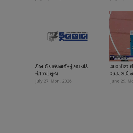
ડીઆઈ પાઈપલાઈનનું કામ વોર્ડ
400 મીટર દો
નં.17માં શૂન્ય
સમય સાથે બ્
July 27, Mon, 2026
June 29, M