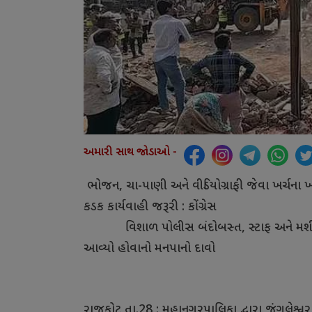
અમારી સાથ જોડાઓ -
ભોજન, ચા-પાણી અને વીડિયોગ્રાફી જેવા ખર્ચન
કડક કાર્યવાહી જરૂરી : કોંગ્રેસ
વિશાળ પોલીસ બંદોબસ્ત, સ્ટાફ અને મશીનરી
આવ્યો હોવાનો મનપાનો દાવો
રાજકોટ,તા.28 : મહાનગરપાલિકા દ્વારા જંગલેશ્વ