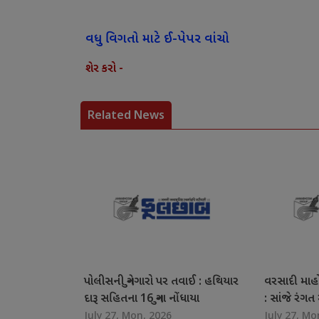
વધુ વિગતો માટે ઈ-પેપર વાંચો
શેર કરો -
Related News
પોલીસની ગુનેગારો પર તવાઈ : હથિયાર
વરસાદી માહ
દારૂ સહિતના 16 ગુના નોંધાયા
: સાંજે રંગ
July 27, Mon, 2026
July 27, Mo
રંગીલા શહે