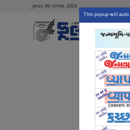
06
2026
ગુરુવાર,
ઑગસ્ટ,
This popup will auto 