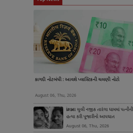
કાગદી નોટબંધી : આવશે પ્લાસ્ટિકની ચલણી નોટો
August 06, Thu, 2026
ધ્રાંગધ્રાના ચુલી નજીક તારંગા ધામમાં પત્નીની
હત્યા કરી પૂજારીનો આપઘાત
August 06, Thu, 2026