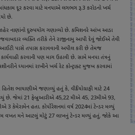
 બાંધકામ દૂર કરવા માટે મનપાએ લગભગ રૂ.3 કરોડનો ખર્ચ
યો છે.
ે જાહેર નાણાંનો દુરુપયોગ ગણાવ્યો છે. કમિશનરે આંખ આડા
વાબદાર વ્યક્તિ તરીકે તેને રાજીનામુ આપી દેવું જોઈએ તેવી
સઆઈટી પાસે તપાસ કરાવવાની અપીલ કરી છે તેમજ
ાર્યવાહી કરવાની પણ માગ ઉઠાવી છે. સામે મનપા તંત્રનું
ીનરીને ધ્યાનમાં રાખીને ખર્ચ રેટ કોન્ટ્રાક્ટ મુજબ કરવામાં
ર હિતેશ ભાયાણીએ જણાવ્યું હતું કે, વીડિયોગ્રાફી માટે 24
વ્યું છે. જેમાં 21 ફેબ્રુઆરીએ 45,22 મીએ 45, 23મીએ 93,
મેરામેન હતા. કોર્પોરેશનમાં વર્ષ 2024માં ટેન્ડર મળ્યું
રથમ વખત મને આટલું મોટું 27 લાખનું ટેન્ડર મળ્યું હતું. જોકે આ