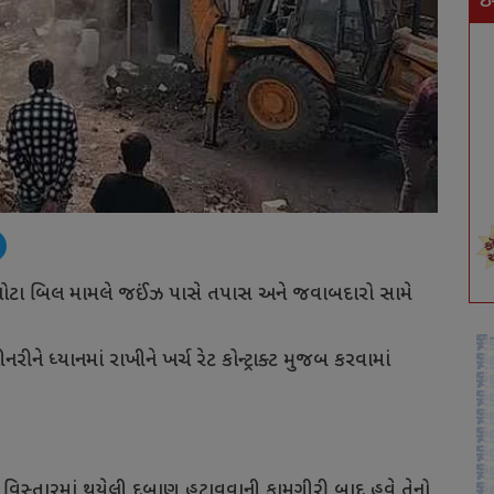
ઇ
ા ખોટા બિલ મામલે જઈંઝ પાસે તપાસ અને જવાબદારો સામે
ને ધ્યાનમાં રાખીને ખર્ચ રેટ કોન્ટ્રાક્ટ મુજબ કરવામાં
ર વિસ્તારમાં થયેલી દબાણ હટાવવાની કામગીરી બાદ હવે તેનો