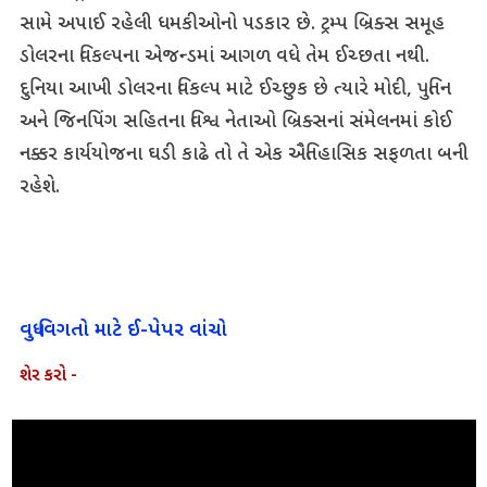
સામે અપાઈ રહેલી ધમકીઓનો પડકાર છે. ટ્રમ્પ બ્રિક્સ સમૂહ
ડોલરના વિકલ્પના એજન્ડમાં આગળ વધે તેમ ઈચ્છતા નથી.
દુનિયા આખી ડોલરના વિકલ્પ માટે ઈચ્છુક છે ત્યારે મોદી, પુતિન
અને જિનપિંગ સહિતના વિશ્વ નેતાઓ બ્રિક્સનાં સંમેલનમાં કોઈ
નક્કર કાર્યયોજના ઘડી કાઢે તો તે એક ઐતિહાસિક સફળતા બની
રહેશે.
વધુ વિગતો માટે ઈ-પેપર વાંચો
શેર કરો -