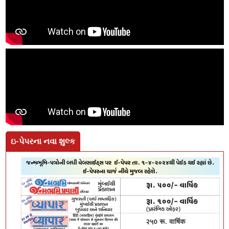
ઇ-પેપરના નવા શુલ્ક