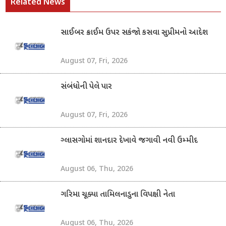
Related News
સાઈબર ક્રાઈમ ઉપર સકંજો કસવા સુપ્રીમનો આદેશ
August 07, Fri, 2026
સંબંધોની પેલે પાર
August 07, Fri, 2026
ગ્લાસગોમાં શાનદાર દેખાવે જગાવી નવી ઉમ્મીદ
August 06, Thu, 2026
ગરિમા ચૂક્યા તામિલનાડુના વિપક્ષી નેતા
August 06, Thu, 2026