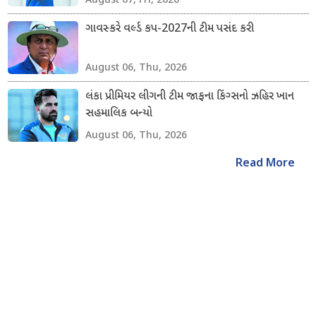
ગાવસ્કરે વર્લ્ડ કપ-2027ની ટીમ પસંદ કરી
August 06, Thu, 2026
લંકા પ્રીમિયર લીગની ટીમ જાફના કિંગ્સનો ઝહિર ખાન
સહમાલિક બન્યો
August 06, Thu, 2026
Read More