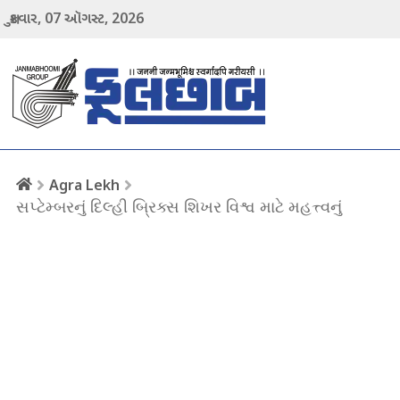
07
2026
શુક્રવાર,
ઑગસ્ટ,
menu
Agra Lekh
સપ્ટેમ્બરનું દિલ્હી બ્રિક્સ શિખર વિશ્વ માટે મહત્ત્વનું