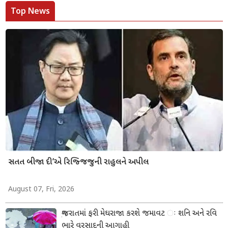
Top News
સતત બીજા દી’એ રિજ્જિજુની રાહુલને અપીલ
August 07, Fri, 2026
ગુજરાતમાં ફરી મેઘરાજા કરશે જમાવટ ઃ શનિ અને રવિ
ભારે વરસાદની આગાહી