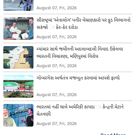
August 07, Fri, 2026
સૌરાષ્ટ્રમાં ‘એનાલોગ’ પનીર વેચાણકારો પર ફૂડ વિભાગનો
સકંજો ઃ ઠેર-ઠેર દરોડા
August 07, Fri, 2026
મ્યાંમાર સાથે જમીનની અદલાબદલી વિવાદ ઉકેલવા
ભારતની વિચારણા, મણિપુરમાં વિરોધ
August 07, Fri, 2026
ગોબરગેસ અર્થતંત્ર મજબૂત કરવામાં આપશે ફાળો
August 07, Fri, 2026
ભારતમાં નહીં ચાલે અમેરિકી કાયદા ઃ કેન્દ્રની મેટાને
ચેતવણી
August 07, Fri, 2026