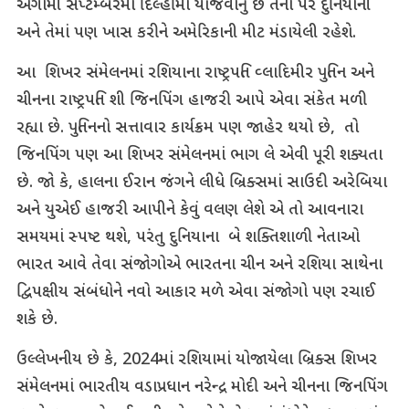
અગામી સપ્ટેમ્બરમાં દિલ્હીમાં યોજવાનું છે તેના પર દુનિયાની
અને તેમાં પણ ખાસ કરીને અમેરિકાની મીટ મંડાયેલી રહેશે.
આ શિખર સંમેલનમાં રશિયાના રાષ્ટ્રપતિ વ્લાદિમીર પુતિન અને
ચીનના રાષ્ટ્રપતિ શી જિનપિંગ હાજરી આપે એવા સંકેત મળી
રહ્યા છે. પુતિનનો સત્તાવાર કાર્યક્રમ પણ જાહેર થયો છે, તો
જિનપિંગ પણ આ શિખર સંમેલનમાં ભાગ લે એવી પૂરી શક્યતા
છે. જો કે, હાલના ઈરાન જંગને લીધે બ્રિક્સમાં સાઉદી અરેબિયા
અને યુએઈ હાજરી આપીને કેવું વલણ લેશે એ તો આવનારા
સમયમાં સ્પષ્ટ થશે, પરંતુ દુનિયાના બે શક્તિશાળી નેતાઓ
ભારત આવે તેવા સંજોગોએ ભારતના ચીન અને રશિયા સાથેના
દ્વિપક્ષીય સંબંધોને નવો આકાર મળે એવા સંજોગો પણ રચાઈ
શકે છે.
ઉલ્લેખનીય છે કે, 2024માં રશિયામાં યોજાયેલા બ્રિક્સ શિખર
સંમેલનમાં ભારતીય વડાપ્રધાન નરેન્દ્ર મોદી અને ચીનના જિનપિંગ