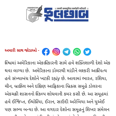
અમારી સાથ જોડાઓ -
વિશ્વમાં અમેરિકાના એકાધિકારની સામે હવે શક્તિશાળી દેશો એક
થવા લાગ્યા છે. અમેરિકાના ડોલરથી માંડીને લશ્કરી આધિપત્ય
હવે સંખ્યાબંધ દેશોને ખટકી રહ્યંy છે. આવામાં ભારત, રશિયા,
ચીન, બ્રાઝિલ અને દક્ષિણ આફ્રિકાના બ્રિક્સ સમૂહે ડોલરના
એકચક્રી શાસનનો વિકલ્પ શોધવાની કમર કસી છે. આ સમૂહમાં
હવે ઈજિપ્ત, ઈથોપિયા, ઈરાન, સાઉદી અરેબિયા અને યુએઈ
પણ સભ્ય બન્યા છે. આ વગદાર દેશોના સમૂહનું શિખર સંમેલન