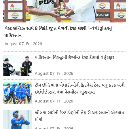
વેસ્ટ ઈન્ડિઝ સામે 8 વિકેટે જીત મેળવી ટેસ્ટ શ્રેણી 1-1થી ડ્રો કરતું
પાકિસ્તાન
August 07, Fri, 2026
પાકિસ્તાન વિરુદ્ધની ઇંગ્લેન્ડ ટેસ્ટ ટીમમાં 4 ફેરફાર
August 07, Fri, 2026
ટીમ ઇન્ડિયાના ખેલાડીઓની ફિટનેસ ટેસ્ટ વધુ કડક બની
ઇઈઈઈં દ્વારા નવા પેરામીટર લાગુ કરાયા
August 07, Fri, 2026
શ્રીલંકા સામેની ટેસ્ટ શ્રેણીની તૈયારી ચકાસવાનો એકમાત્ર
મોકો
August 07, Fri, 2026