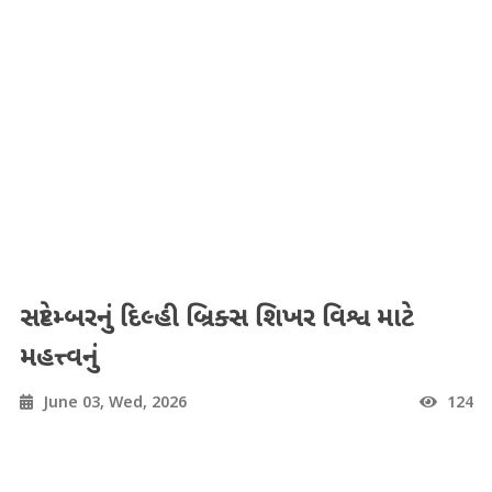
સપ્ટેમ્બરનું દિલ્હી બ્રિક્સ શિખર વિશ્વ માટે
મહત્ત્વનું
June 03, Wed, 2026
124