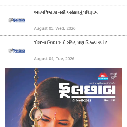
આત્મવિશ્વાસ નહીં અહંકારનું પરિણામ
August 05, Wed, 2026
‘મેટા’ના નિયમ સામે સંદેહ; પણ વિકલ્પ ક્યાં ?
August 04, Tue, 2026