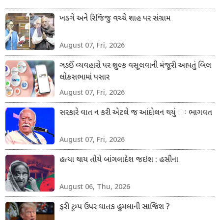
ખડગે અને રિજિજુ વચ્ચે શાહ પર સંગ્રામ
August 07, Fri, 2026
ઞઙઈં વ્યવહારો પર શુલ્ક વસૂલવાની મંજૂરી આપતું બિલ
લોકસભામાં પસાર
August 07, Fri, 2026
સરકારે વાત ન કરી એટલે જ આંદોલન થયું ઃ ભાગવત
August 07, Fri, 2026
હત્યા થાય તોયે બાંગલાદેશ જઇશ : હસીના
August 06, Thu, 2026
ફરી ટ્રમ્પ ઉપર ઘાતક હુમલાની સાજિશ ?