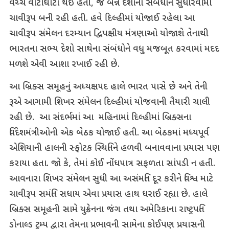
વચ્ચે વાટાઘાટો થઈ હતી, જે બન્ને દેશોના સંબંધોને સુધારવામાં
ચાવીરૂપ બની રહી હતી. હવે દિલ્હીમાં યોજાઈ રહેલા આ
ચાવીરૂપ સંમેલન દરમ્યાન દ્વિપક્ષીય મંત્રણાઓ યોજાશે તેનાથી
ભારતના સભ્ય દેશો સાથેના સંબંધોને વધુ મજબૂત કરવામાં મદદ
મળશે એવી આશા રખાઈ રહી છે.
આ બ્રિક્સ સમૂહનું અધ્યક્ષપદ હાલે ભારત પાસે છે અને તેની
રૂએ આગામી શિખર સંમેલન દિલ્હીમાં યોજવાની તૈયારી ચાલી
રહી છે. આ સંદર્ભમાં આ મહિનામાં દિલ્હીમાં બ્રિક્સના
વિદેશમંત્રીઓની એક બેઠક યોજાઈ હતી. આ બેઠકમાં મધ્યપૂર્વ
એશિયાની હાલની સ્ફોટક સ્થિતિને હળવી બનાવવાના પ્રયાસ પણ
કરાયા હતા. જો કે, તેમાં કોઈ નોંધપાત્ર સફળતા સાંપડી ન હતી.
આવનારા શિખર સંમેલન સુધી આ અસંમતિ દૂર કરીને વિશ્વ માટે
ચાવીરૂપ સમંતિ સધાય એવા પ્રયાસ હાથ ધરાઈ રહ્યા છે. હાલે
બ્રિક્સ સમૂહની સામે યુક્રેનના જંગ તથા અમેરિકાના રાષ્ટ્રપતિ
ડોનાલ્ડ ટ્રમ્પ દ્વારા તેમના પ્રભાવની સામેના કોઈપણ પ્રયાસની