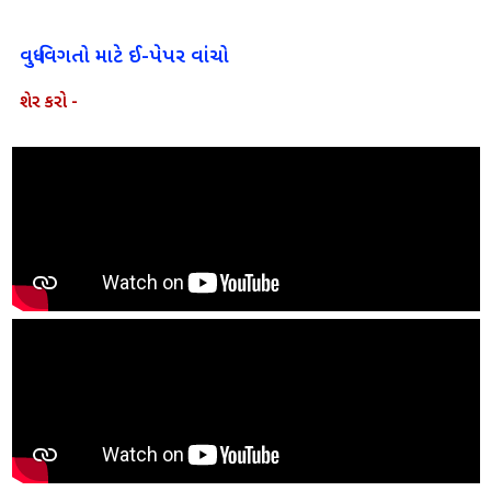
વધુ વિગતો માટે ઈ-પેપર વાંચો
શેર કરો -