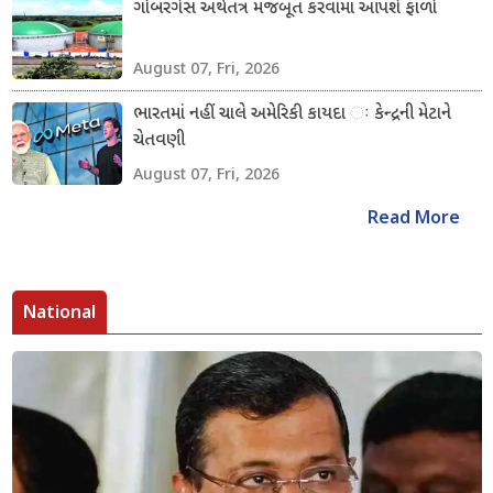
ગોબરગેસ અર્થતંત્ર મજબૂત કરવામાં આપશે ફાળો
August 07, Fri, 2026
ભારતમાં નહીં ચાલે અમેરિકી કાયદા ઃ કેન્દ્રની મેટાને
ચેતવણી
August 07, Fri, 2026
Read More
National