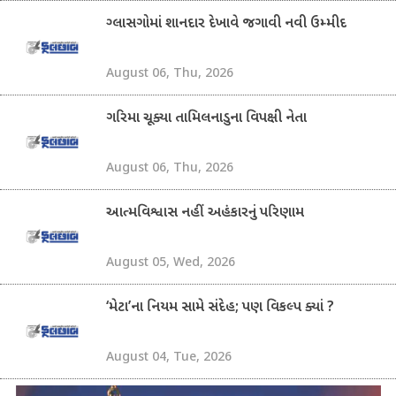
ગ્લાસગોમાં શાનદાર દેખાવે જગાવી નવી ઉમ્મીદ
August 06, Thu, 2026
ગરિમા ચૂક્યા તામિલનાડુના વિપક્ષી નેતા
August 06, Thu, 2026
આત્મવિશ્વાસ નહીં અહંકારનું પરિણામ
August 05, Wed, 2026
‘મેટા’ના નિયમ સામે સંદેહ; પણ વિકલ્પ ક્યાં ?
August 04, Tue, 2026