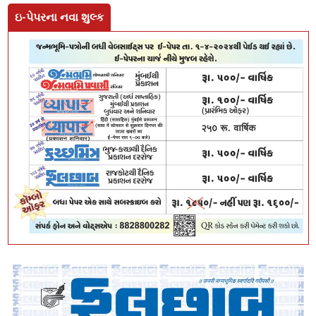
ઇ-પેપરના નવા શુલ્ક