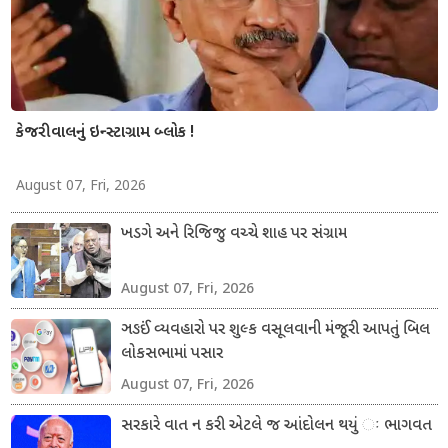
કેજરીવાલનું ઇન્સ્ટાગ્રામ બ્લોક !
August 07, Fri, 2026
ખડગે અને રિજિજુ વચ્ચે શાહ પર સંગ્રામ
August 07, Fri, 2026
ઞઙઈં વ્યવહારો પર શુલ્ક વસૂલવાની મંજૂરી આપતું બિલ
લોકસભામાં પસાર
August 07, Fri, 2026
સરકારે વાત ન કરી એટલે જ આંદોલન થયું ઃ ભાગવત