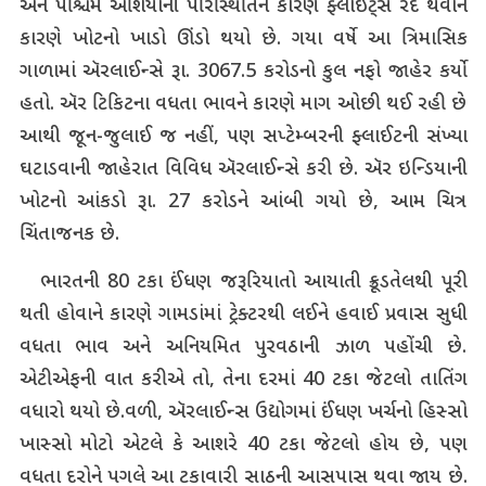
અને પશ્ચિમ એશિયાની પરિસ્થિતિને કારણે ફ્લાઈટ્સ રદ થવાને
કારણે ખોટનો ખાડો ઊંડો થયો છે. ગયા વર્ષે આ ત્રિમાસિક
ગાળામાં ઍરલાઈન્સે રૂા. 3067.5 કરોડનો કુલ નફો જાહેર કર્યો
હતો. ઍર ટિકિટના વધતા ભાવને કારણે માગ ઓછી થઈ રહી છે
આથી જૂન-જુલાઈ જ નહીં, પણ સપ્ટેમ્બરની ફ્લાઈટની સંખ્યા
ઘટાડવાની જાહેરાત વિવિધ ઍરલાઈન્સે કરી છે. ઍર ઇન્ડિયાની
ખોટનો આંકડો રૂા. 27 કરોડને આંબી ગયો છે, આમ ચિત્ર
ચિંતાજનક છે.
ભારતની 80 ટકા ઈંધણ જરૂરિયાતો આયાતી ક્રૂડતેલથી પૂરી
થતી હોવાને કારણે ગામડાંમાં ટ્રેક્ટરથી લઈને હવાઈ પ્રવાસ સુધી
વધતા ભાવ અને અનિયમિત પુરવઠાની ઝાળ પહોંચી છે.
એટીએફની વાત કરીએ તો, તેના દરમાં 40 ટકા જેટલો તાતિંગ
વધારો થયો છે.વળી, ઍરલાઈન્સ ઉદ્યોગમાં ઈંધણ ખર્ચનો હિસ્સો
ખાસ્સો મોટો એટલે કે આશરે 40 ટકા જેટલો હોય છે, પણ
વધતા દરોને પગલે આ ટકાવારી સાઠની આસપાસ થવા જાય છે.