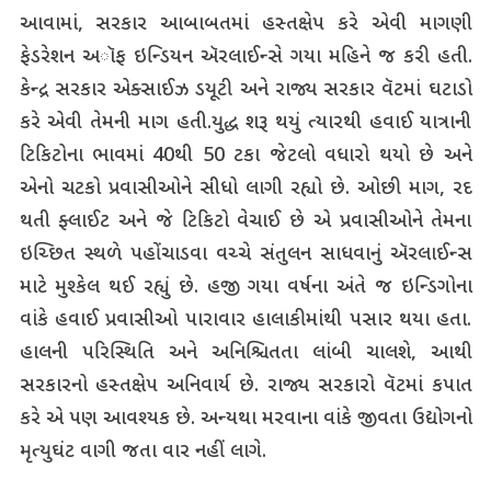
આવામાં, સરકાર આબાબતમાં હસ્તક્ષેપ કરે એવી માગણી
ફેડરેશન અૉફ ઇન્ડિયન ઍરલાઈન્સે ગયા મહિને જ કરી હતી.
કેન્દ્ર સરકાર એક્સાઈઝ ડયૂટી અને રાજ્ય સરકાર વૅટમાં ઘટાડો
કરે એવી તેમની માગ હતી.યુદ્ધ શરૂ થયું ત્યારથી હવાઈ યાત્રાની
ટિકિટોના ભાવમાં 40થી 50 ટકા જેટલો વધારો થયો છે અને
એનો ચટકો પ્રવાસીઓને સીધો લાગી રહ્યો છે. ઓછી માગ, રદ
થતી ફ્લાઈટ અને જે ટિકિટો વેચાઈ છે એ પ્રવાસીઓને તેમના
ઇચ્છિત સ્થળે પહોંચાડવા વચ્ચે સંતુલન સાધવાનું ઍરલાઈન્સ
માટે મુશ્કેલ થઈ રહ્યું છે. હજી ગયા વર્ષના અંતે જ ઇન્ડિગોના
વાંકે હવાઈ પ્રવાસીઓ પારાવાર હાલાકીમાંથી પસાર થયા હતા.
હાલની પરિસ્થિતિ અને અનિશ્ચિતતા લાંબી ચાલશે, આથી
સરકારનો હસ્તક્ષેપ અનિવાર્ય છે. રાજ્ય સરકારો વૅટમાં કપાત
કરે એ પણ આવશ્યક છે. અન્યથા મરવાના વાંકે જીવતા ઉદ્યોગનો
મૃત્યુઘંટ વાગી જતા વાર નહીં લાગે.