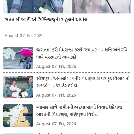
સતત બીજા દી’એ રિજ્જિજુની રાહુલને અપીલ
August 07, Fri, 2026
ગુજરાતમાં ફરી મેઘરાજા કરશે જમાવટ ઃ શનિ અને રવિ
ભારે વરસાદની આગાહી
August 07, Fri, 2026
સૌરાષ્ટ્રમાં ‘એનાલોગ’ પનીર વેચાણકારો પર ફૂડ વિભાગનો
સકંજો ઃ ઠેર-ઠેર દરોડા
August 07, Fri, 2026
મ્યાંમાર સાથે જમીનની અદલાબદલી વિવાદ ઉકેલવા
ભારતની વિચારણા, મણિપુરમાં વિરોધ
August 07, Fri, 2026