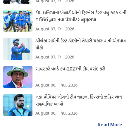
August 07, Fri, 2026
ટીમ ઇન્ડિયાના ખેલાડીઓની ફિટનેસ ટેસ્ટ વધુ કડક બની
ઇઈઈઈં દ્વારા નવા પેરામીટર લાગુ કરાયા
August 07, Fri, 2026
શ્રીલંકા સામેની ટેસ્ટ શ્રેણીની તૈયારી ચકાસવાનો એકમાત્ર
મોકો
August 07, Fri, 2026
ગાવસ્કરે વર્લ્ડ કપ-2027ની ટીમ પસંદ કરી
August 06, Thu, 2026
લંકા પ્રીમિયર લીગની ટીમ જાફના કિંગ્સનો ઝહિર ખાન
સહમાલિક બન્યો
August 06, Thu, 2026
Read More