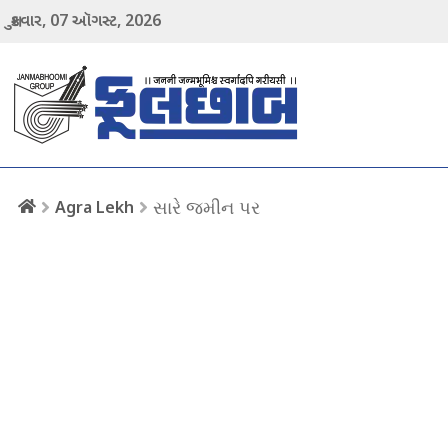
07
2026
શુક્રવાર,
ઑગસ્ટ,
menu
સારે જમીન પર
Agra Lekh