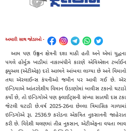
અમારી સાથ જોડાઓ -
આમ પણ ઉડ્ડયન ક્ષેત્રની દશા માઠી હતી અને એમાં યુદ્ધના
પગલે હોર્મુઝ ખાડીમાં નાકાબંધીને કારણે એવિએશન ટર્બાઈન
ફ્યુઅલ (એટીએફ) દરો આભને આંબવા લાગ્યા છે અને વિમાનો
તથા ઍરલાઈન્સ કંપનીઓ જમીન પર આવી ગઈ છે. ઍર
ઇન્ડિયાએ આંતરદેશીય વિમાન ઉડાણોમાં બાવીસ ટકાનો ઘટાડો
કર્યો છે, તો ઇન્ડિગોએ પણ ફ્લાઈટ્સની સંખ્યા સાતથી દસ ટકા
જેટલી ઘટાડી છે.વર્ષ 2025-26ના છેલ્લા ત્રિમાસિક ગાળામાં
ઇન્ડિગોએ રૂા. 2536.9 કરોડના એકત્રિત નુકસાનની જાહેરાત
કરી છે. વિદેશી ચલણમાં તીવ્ર નુકસાન, એટીએફના વધતા ભાવ