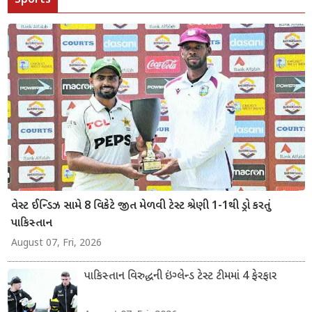
વેસ્ટ ઈન્ડિઝ સામે 8 વિકેટે જીત મેળવી ટેસ્ટ શ્રેણી 1-1થી ડ્રો કરતું
પાકિસ્તાન
August 07, Fri, 2026
પાકિસ્તાન વિરુદ્ધની ઇંગ્લેન્ડ ટેસ્ટ ટીમમાં 4 ફેરફાર