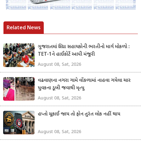
Related News
ગુજરાતમાં વિદ્યા સહાયકોની ભરતીનો માર્ગ મોકળો :
TET-1ને હાઈકોર્ટે આપી મંજૂરી
August 08, Sat, 2026
વઢવાણના નગરા ગામે વોંકળામાં નાહવા ગયેલા ચાર
યુવકના ડૂબી જવાથી મૃત્યુ
August 08, Sat, 2026
હપ્તો ચૂકાઈ જાય તો ફોન તુરંત લોક નહીં થાય
August 08, Sat, 2026