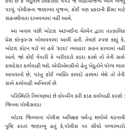
કર્યો છે કે ખેડૂતોને ઉશ્કેરણી વગર જ લાઠીચાર્જનો ભોગ બનવું
પડયું. પોલીસના જણાવ્યા મુજબ, કોઈ પણ પ્રકારની હિંસા માટે
સહનશીલતા દાખવવામાં નહીં આવે.
આ બનાવ પછી બોટાદ અઙખઈના ચેરમેન દ્વારા તાત્કાલિક
પ્રેસ કોન્ફરન્સ બોલાવવામાં આવી હતી. તેમણે સ્પષ્ટ કહ્યું કે,
બોટાદ કોટન યાર્ડ માં હવે ‘કડદા’ વ્યવહાર સહન કરવામાં નહીં
આવે. જો કોઈ વેપારી કે ખરીદદારે કડદા કરશે તો તેની સામે
કાયદેસર કાર્યવાહી થશે. એપીએમસીનો હેતુ ખેડૂતોને યોગ્ય ભાવ
આપવાનો છે, પરંતુ કોઈ વ્યક્તિ કાયદો હાથમાં લેશે તો તેની
સામે કાર્યવાહી અનિવાર્ય છે.
પરિસ્થિતિ નિયંત્રણમાં છે કોમ્બીંગ કરી કડક કાર્યવાહી કરાશે :
જિલ્લા પોલીસવડા
બોટાદ જિલ્લાના પોલીસ અધિક્ષક ધર્મેન્દ્ર શર્માએ ઘટનાની
પુષ્ટિ કરતાં જણાવ્યું હતું કે,પોલીસ પર સીધો પથ્થરમારો