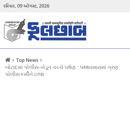
09
2026
રવિવાર,
ઑગસ્ટ,
menu
Top News
બોટાદમાં પોલીસ-ખેડૂત વચ્ચે ઘર્ષણ : પથ્થરમારામાં ત્રણ
પોલીસકર્મીને ઇજા