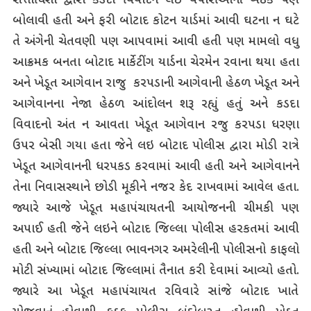
સત્તાધિશો દ્વારા કડદા વિવાદને લઈ વેપારીઓની બેઠક પણ
બોલાવી હતી અને ફરી બોટાદ કોટન યાર્ડમાં આવી ઘટના ન ઘટે
તે અંગેની ચેતવણી પણ આપવામાં આવી હતી પણ મામલો વધુ
આક્રમક બનતા બોટાદ માર્કેટીંગ યાર્ડના ચેરમેન રવાના થયા હતા
અને ખેડૂત આગેવાન રાજુ કરપડાની આગેવાની હેઠળ ખેડૂત અને
આગેવાનના નેજા હેઠળ આંદોલન શરૂ રહ્યું હતું અને કડદા
વિવાદનો અંત ન આવતા ખેડૂત આગેવાન રજુ કરપડા ધરણા
ઉપર બેસી ગયા હતા જેને લઇ બોટાદ પોલીસ દ્વારા મોડી રાત્રે
ખેડૂત આગેવાનની ધરપકડ કરવામાં આવી હતી અને આગેવાનને
તેના નિવાસસ્થાને છોડી મૂકીને નજર કેદ રાખવામાં આવેલ હતા.
જ્યારે આજે ખેડૂત મહાપંચાયતની આયોજનની ચીમકી પણ
અપાઈ હતી જેને લઇને બોટાદ જિલ્લા પોલીસ હરકતમાં આવી
હતી અને બોટાદ જિલ્લા ભાવનગર અમરેલીની પોલીસનો કાફલો
મોટી સંખ્યામાં બોટાદ જિલ્લામાં તૈનાત કરી દેવામાં આવ્યો હતો.
જ્યારે આ ખેડૂત મહાપંચાયત રવિવારે સાંજે બોટાદ ખાતે