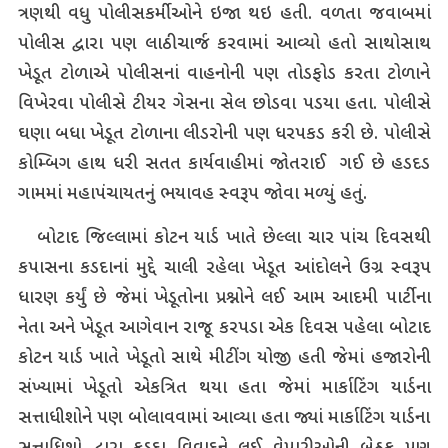
ત્રણથી વધુ પોલીસકર્મીઓને ઇજા થઇ હતી. વળતા જવાબમાં
પોલીસ દ્વારા પણ લાઠીચાર્જ કરવામાં આવ્યો હતો સાથોસાથ
ખેડૂત ટોળાએ પોલીસનાં વાહનોની પણ તોડફોડ કરતા ટોળાને
વિખેરવા પોલીસે ટીયર ગેસના સેલ છોડવા પડયા હતા. પોલીસે
ઘણા બધા ખેડૂત ટોળાના લીડરોની પણ ધરપકડ કરી છે. પોલીસે
કોમ્બિગ હાથ ધરી સતત કાર્યવાહીમાં જોતરાઈ ગઈ છે હડદડ
ગામમાં મહાપંચાયતનું ભયાવહ સ્વરૂપ જોવા મળ્યું હતું.
બોટાદ જિલ્લામાં કોટન યાર્ડ ખાતે છેલ્લા ચાર પાંચ દિવસથી
કપાસના કડદાનાં મુદ્દે ચાલી રહેલા ખેડૂત આંદોલને ઉગ્ર સ્વરૂપ
ધારણ કર્યું છે જેમાં ખેડૂતોના પ્રશ્નોને લઈ આમ આદમી પાર્ટીના
નેતા અને ખેડૂત આગેવાન રાજૂ કરપડા એક દિવસ પહેલા બોટાદ
કોટન યાર્ડ ખાતે ખેડૂતો સાથે મીટીંગ યોજી હતી જેમાં હજારોની
સંખ્યામાં ખેડૂતો એકત્રિત થયા હતા જેમાં માર્કાટિંગ યાર્ડના
સત્તાધીશોને પણ બોલાવવામાં આવ્યા હતા જ્યાં માર્કાટિંગ યાર્ડના