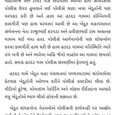
લાઠીચાર્જ અને ટીયર ગેસ છોડવામાં આવ્યા હતા સાથોસાથ
પોલીસ ઉપર હુમલાને લઈ પોલીસે ઘણા બધા ખેડૂતોની પણ
ધરપકડ કરી છે અને હાલ આ હડદડ ગામમાં કોમ્બિગની
કામગીરી પણ હાથ ધરવામાં આવી છે આ ખેડૂત મહાપંચાયત
સંમેલનના નેતા રાજુભાઈ કરપડા અને પ્રવીણભાઈ રામ અચાનક
ગાયબ થઈ ગયા હતા. પોલીસે આગેવાનોની પણ શોધખોળ
કરવા કામગીરી હાથ ધરી છે હાલ હડદડ ગામમાં પરિસ્થિતિ ભારે
તંગ બની છે અને ભારેલા અગ્નિ જેવો માહોલ આ ગામમાં છવાયો
હતો. સમગ્ર હડદડ ગામ પોલીસ છાવણીમાં ફેરવાયું હતું.
હડદડ ગામે ખેડૂત મહા પંચાયતમાં પથ્થરમારામાં સંડોવાયેલા
કેટલાક ખેડૂતોની ઓળખ કરીને પોલીસે કસ્ટડીમાં લીધા છે.
વીડિયો ફૂટેજ, મોબાઇલ રેકોર્ડિંગ અને લોકલ ઈઈઝટના આધારે
વધુ ખેડૂતોએ ભાગ લીધો હોવાની શક્યતા છે.
ખેડૂત સંગઠનોના નેતાઓએ પોલીસની કાર્યવાહી પર આક્ષેપ