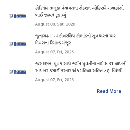
કોડિનાર તાલુકા પંચાયતના સેક્શન ઓફિસરે ગળાફાંસો
ખાઈ જીવન ટૂંકાવ્યું
August 08, Sat, 2026
જૂનાગઢ ઃ સ્કોલરશિપ કૌભાંડનો સૂત્રધારના ચાર
દિવસના રિમાન્ડ મંજૂર
August 07, Fri, 2026
જસદણના યુવક સાથે જર્મન યુવતીના નામે 6.31 લાખની
સાયબર ઠગાઈ કરનાર એક મહિલા સહિત ત્રણ વિદેશી
નાગરિક ઝડપાયા
August 07, Fri, 2026
Read More