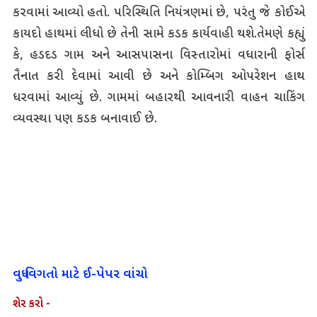
કરવામાં આવ્યો હતો. પરિસ્થિતિ નિયંત્રણમાં છે, પરંતુ જે કોઈએ
કાયદો હાથમાં લીધો છે તેની સામે કડક કાર્યવાહી થશે.તેમણે કહ્યું
કે, હડદડ ગામ અને આસપાસના વિસ્તારોમાં વધારાની ફોર્સ
તૈનાત કરી દેવામાં આવી છે અને કોમ્બિગ ઓપરેશન હાથ
ધરવામાં આવ્યું છે. ગામમાં બહારથી આવનારી વાહન ચાકિંગ
વ્યવસ્થા પણ કડક બનાવાઈ છે.
વધુ વિગતો માટે ઈ-પેપર વાંચો
શેર કરો -