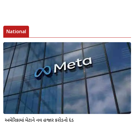
National
અમેરિકામાં મેટાને નવ હજાર કરોડનો દંડ