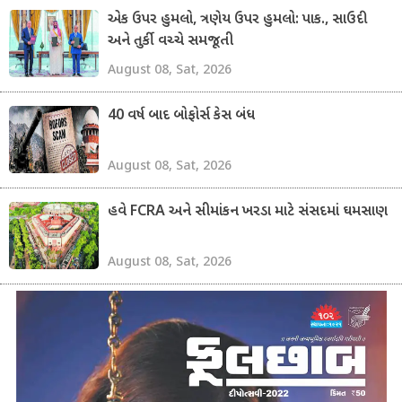
એક ઉપર હુમલો, ત્રણેય ઉપર હુમલો: પાક., સાઉદી
અને તુર્કી વચ્ચે સમજૂતી
August 08, Sat, 2026
40 વર્ષ બાદ બોફોર્સ કેસ બંધ
August 08, Sat, 2026
હવે FCRA અને સીમાંકન ખરડા માટે સંસદમાં ઘમસાણ
August 08, Sat, 2026