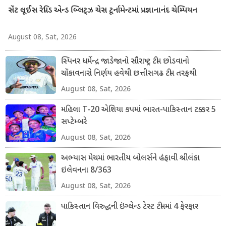
સેંટ લૂઈસ રેપિડ એન્ડ બ્લિટ્ઝ ચેસ ટૂર્નામેન્ટમાં પ્રજ્ઞાનાનંદ ચેમ્પિયન
August 08, Sat, 2026
સ્પિનર ધર્મેન્દ્ર જાડેજાનો સૌરાષ્ટ્ર ટીમ છોડવાનો
ચોંકાવનારો નિર્ણય હવેથી છત્તીસગઢ ટીમ તરફથી
ડોમેસ્ટિક ક્રિકેટ રમશે
August 08, Sat, 2026
મહિલા T-20 એશિયા કપમાં ભારત-પાકિસ્તાન ટક્કર 5
સપ્ટેમ્બરે
August 08, Sat, 2026
અભ્યાસ મેચમાં ભારતીય બોલર્સને હંફાવી શ્રીલંકા
ઇલેવનના 8/363
August 08, Sat, 2026
પાકિસ્તાન વિરુદ્ધની ઇંગ્લેન્ડ ટેસ્ટ ટીમમાં 4 ફેરફાર