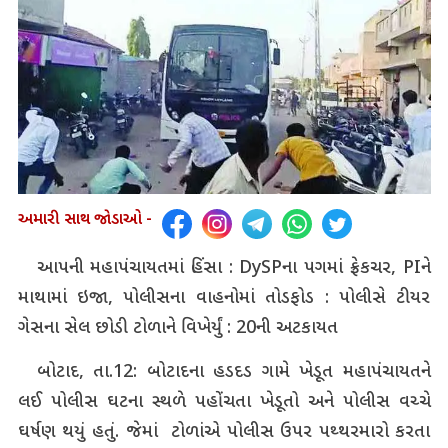
અમારી સાથ જોડાઓ -
આપની મહાપંચાયતમાં હિંસા :
DySP
ના પગમાં ફ્રેકચર,
PI
ને
માથામાં ઇજા, પોલીસના વાહનોમાં તોડફોડ : પોલીસે ટીયર
ગેસના સેલ છોડી ટોળાને વિખેર્યું : 20ની અટકાયત
બોટાદ, તા.12: બોટાદના હડદડ ગામે ખેડૂત મહાપંચાયતને
લઈ પોલીસ ઘટના સ્થળે પહોંચતા ખેડૂતો અને પોલીસ વચ્ચે
ઘર્ષણ થયું હતું. જેમાં ટોળાંએ પોલીસ ઉપર પથ્થરમારો કરતા