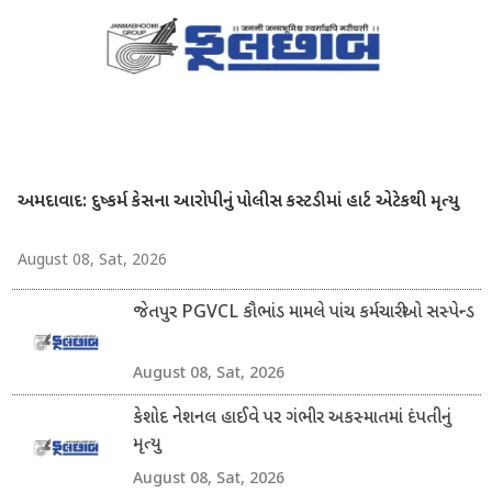
અમદાવાદ: દુષ્કર્મ કેસના આરોપીનું પોલીસ કસ્ટડીમાં હાર્ટ એટેકથી મૃત્યુ
August 08, Sat, 2026
જેતપુર PGVCL કૌભાંડ મામલે પાંચ કર્મચારીઓ સસ્પેન્ડ
August 08, Sat, 2026
કેશોદ નેશનલ હાઈવે પર ગંભીર અકસ્માતમાં દંપતીનું
મૃત્યુ
August 08, Sat, 2026