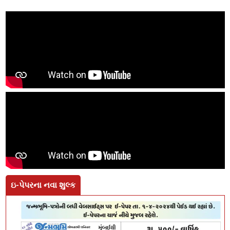
ઇ-પેપરના નવા શુલ્ક