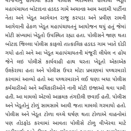
યોજવાનું હોવાથી કડક પોલીસ બંદોબસ્ત હોવાથી ખેડૂત
મહાપંચાયત બોટાદના હડદડ ગામે અચાનક આમ આદમી પાર્ટીના
નેતા અને ખેડૂત આગેવાન રાજુ કરપડા અને પ્રવીણ રામની
આગેવાની હેઠળ ખેડૂત મહાપંચાયતનું આયોજન થયું હતું જેમાં
મોટી સંખ્યામાં ખેડૂતો ઉપસ્થિત રહ્યા હતા. પોલીસને જાણ થતા
બોટાદ જિલ્લા પોલીસ કાફલો તાત્કાલિક હડદડ ગામ ખાતે દોડી
ગયો હતો અને આ ખેડૂત મહાપંચાયતની મંજૂરી લીધેલ ન હોય
જેને લઇ પોલીસે કાર્યવાહી હાથ ધરતા ખેડૂતો એકાએક
ઉશ્કેરાયા હતા અને પોલીસ ઉપર મોટા પ્રમાણમાં પથ્થરમારો
કરવામાં આવ્યો હતો આ પથ્થરમારાને લઈ ઘણા બધા પોલીસ
કર્મચારીઓ અને અધિકારીઓને નાની મોટી ઇજાઓ થવા પામી
હતી. આ મામલો એટલો આક્રમક તંગદીલી છવાઈ હતી. પોલીસ
અને ખેડૂતોનું ટોળું સામસામે આવી જતા મામલો ગરમાયો હતો.
પોલીસ અને ખેડૂત ટોળા વચ્ચે ઘર્ષણ થતા ટોળાએ વાહનોમાં
પણ તોડફોડ કરવામાં આવતા પોલીસે ટોળુ વીખેરવા માટે