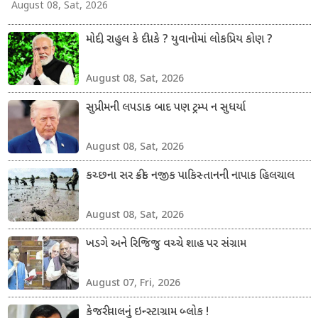
August 08, Sat, 2026
મોદી, રાહુલ કે દીપકે ? યુવાનોમાં લોકપ્રિય કોણ ?
August 08, Sat, 2026
સુપ્રીમની લપડાક બાદ પણ ટ્રમ્પ ન સુધર્યા
August 08, Sat, 2026
કચ્છના સર ક્રીક નજીક પાકિસ્તાનની નાપાક હિલચાલ
August 08, Sat, 2026
ખડગે અને રિજિજુ વચ્ચે શાહ પર સંગ્રામ
August 07, Fri, 2026
કેજરીવાલનું ઇન્સ્ટાગ્રામ બ્લોક !