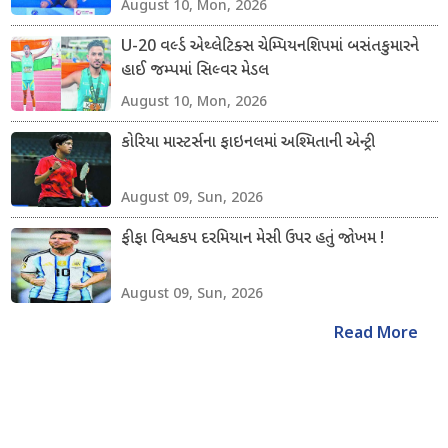
August 10, Mon, 2026
U-20 વર્લ્ડ એથ્લેટિક્સ ચેમ્પિયનશિપમાં બસંતકુમારને
હાઈ જમ્પમાં સિલ્વર મેડલ
August 10, Mon, 2026
કોરિયા માસ્ટર્સના ફાઇનલમાં અશ્મિતાની એન્ટ્રી
August 09, Sun, 2026
ફીફા વિશ્વકપ દરમિયાન મેસી ઉપર હતું જોખમ !
August 09, Sun, 2026
Read More