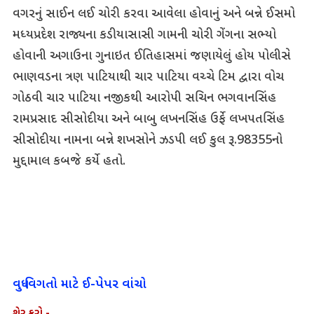
વગરનું સાઈન લઈ ચોરી કરવા આવેલા હોવાનું અને બન્ને ઈસમો
મધ્યપ્રદેશ રાજ્યના કડીયાસાસી ગામની ચોરી ગેંગના સભ્યો
હોવાની અગાઉના ગુનાઇત ઈતિહાસમાં જણાયેલું હોય પોલીસે
ભાણવડના ત્રણ પાટિયાથી ચાર પાટિયા વચ્ચે ટિમ દ્વારા વોચ
ગોઠવી ચાર પાટિયા નજીકથી આરોપી સચિન ભગવાનસિંહ
રામપ્રસાદ સીસોદીયા અને બાબુ લખનસિંહ ઉર્ફે લખપતસિંહ
સીસોદીયા નામના બન્ને શખસોને ઝડપી લઈ કુલ રૂ.98355નો
મુદ્દામાલ કબજે કર્યે હતો.
વધુ વિગતો માટે ઈ-પેપર વાંચો