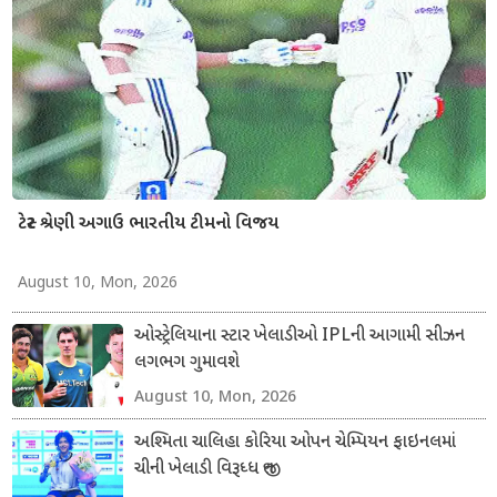
ટેસ્ટ શ્રેણી અગાઉ ભારતીય ટીમનો વિજય
August 10, Mon, 2026
ઓસ્ટ્રેલિયાના સ્ટાર ખેલાડીઓ IPLની આગામી સીઝન
લગભગ ગુમાવશે
August 10, Mon, 2026
અશ્મિતા ચાલિહા કોરિયા ઓપન ચેમ્પિયન ફાઇનલમાં
ચીની ખેલાડી વિરૂધ્ધ જીત