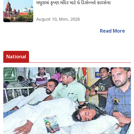
મથુરામાં કૃષ્ણ મંદિર માટે 6 ડિસેમ્બરે કારસેવા
August 10, Mon, 2026
Read More
National