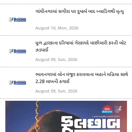
ગાંધીનગરમાં સગીરા પર દુષ્કર્મ બાદ બ્લાડિંગથી મૃત્યુ
August 10, Mon, 2026
મૂળ દ્વારકાના દરિયામાં ગેરકાયદે માછીમારી કરતી બોટ
ઝડપાઈ
August 09, Sun, 2026
ભાવનગરમાં લોન મંજૂર કરાવવાના બહાને મહિલા સાથે
2.28 લાખની ઠગાઈ
August 09, Sun, 2026