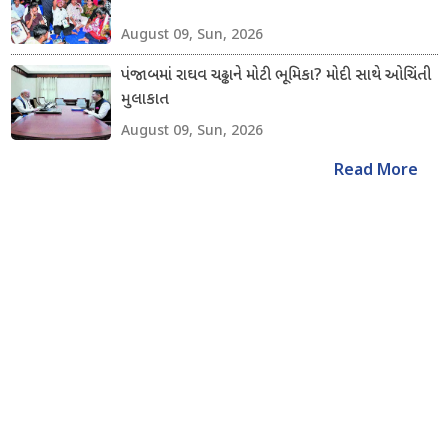
August 09, Sun, 2026
પંજાબમાં રાઘવ ચઢ્ઢાને મોટી ભૂમિકા? મોદી સાથે ઓચિંતી
મુલાકાત
August 09, Sun, 2026
Read More