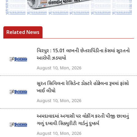
Related News
વિરપુર : 15.01 લાખની છેતરાપિંડીના કેસમાં સુરતનો
આરોપી ઝડપાયો
August 10, Mon, 2026
સુરત સિવિલના રેસિડેન્ટ ડોક્ટરે હોસ્ટેલના રૂમમાં ફાંસો
ખાઈ લીધો
August 10, Mon, 2026
અમદાવાદમાં અગાસી પર વોકીંગ કરતી પીજી છાત્રાનું
ગળું દબાવી સિક્યુરીટી ગાર્ડનું દુષ્કર્મ
August 10, Mon, 2026