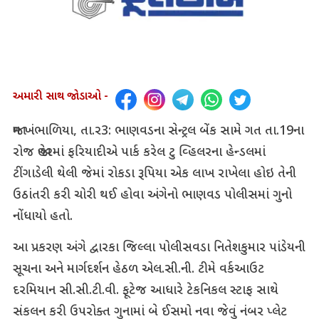
અમારી સાથ જોડાઓ -
જામ ખંભાળિયા, તા.ર3: ભાણવડના સેન્ટ્રલ બેંક સામે ગત તા.19ના
રોજ જાહેરમાં ફરિયાદીએ પાર્ક કરેલ ટુ વ્હિલરના હેન્ડલમાં
ટીંગાડેલી થેલી જેમાં રોકડા રૂપિયા એક લાખ રાખેલા હોઇ તેની
ઉઠાંતરી કરી ચોરી થઈ હોવા અંગેનો ભાણવડ પોલીસમાં ગુનો
નોંધાયો હતો.
આ પ્રકરણ અંગે દ્વારકા જિલ્લા પોલીસવડા નિતેશકુમાર પાંડેયની
સૂચના અને માર્ગદર્શન હેઠળ એલ.સી.ની. ટીમે વર્કઆઉટ
દરમિયાન સી.સી.ટી.વી. ફૂટેજ આધારે ટેકનિકલ સ્ટાફ સાથે
સંકલન કરી ઉપરોક્ત ગુનામાં બે ઈસમો નવા જેવું નંબર પ્લેટ