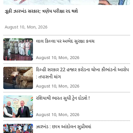
ઝૂકી ઝારખંડ સરકાર; ત્રણેય પરીક્ષા રદ થશે
August 10, Mon, 2026
લાલ કિલ્લા પર અભેદ સુરક્ષા કવચ
August 10, Mon, 2026
દિલ્હી સરકાર 22 હજાર કરોડના ચોખા કૌભાંડનો આરોપ
: તપાસની માંગ
August 10, Mon, 2026
રશિયાથી ભારત સુધી ટ્રેન દોડશે !
August 10, Mon, 2026
ઝારખંડ : છાત્ર આંદોલન સુપ્રીમમાં