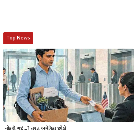
Top News
નોકરી ગઇ...? તરત અમેરિકા છોડો