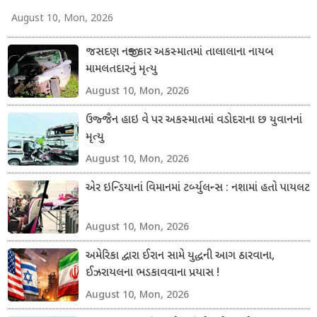
August 10, Mon, 2026
જસદણ નજીક કાર અકસ્માતમાં તાલાલાના નાયબ
મામલતદારનું મૃત્યુ
August 10, Mon, 2026
ઉજ્જૈન હાઇ વે પર અકસ્માતમાં વડોદરાના છ યુવાનનાં
મૃત્યુ
August 10, Mon, 2026
એર ઇન્ડિયાનાં વિમાનમાં ટર્બ્યુલન્સ : નશામાં હતો પાયલટ
August 10, Mon, 2026
અમેરિકા દ્વારા ઈરાન સામે યુદ્ધની આગ ઠારવાના,
ઈઝરાયલના ભડકાવવાના પ્રયાસ !
August 10, Mon, 2026