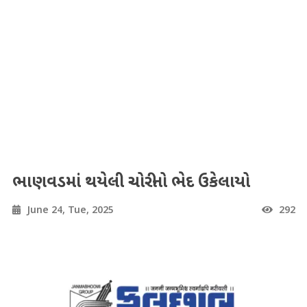
ભાણવડમાં થયેલી ચોરીનો ભેદ ઉકેલાયો
June 24, Tue, 2025
292