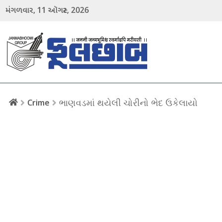
11
2026
મંગળવાર,
ઑગસ્ટ,
menu
ભાણવડમાં થયેલી ચોરીનો ભેદ ઉકેલાયો
Crime