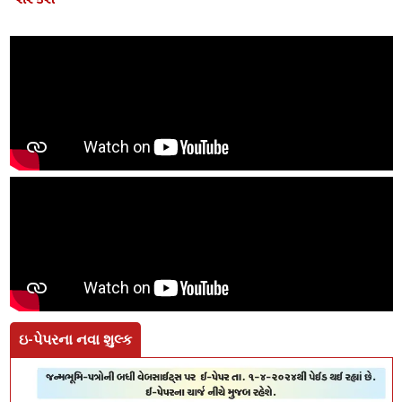
શેર કરો -
ઇ-પેપરના નવા શુલ્ક