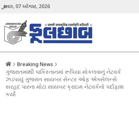
07
2026
શુક્રવાર,
ઑગસ્ટ,
menu
Breaking News
ગુજરાતમાંથી પાકિસ્તાનમાં રૂપિયા મોકલવાનું નેટવર્ક
ઝડપાયું ગુજરાત સાયબર સેન્ટર ઓફ એક્સેલન્સે
સરહદ પારના મોટા સાયબર ક્રાઇમ નેટવર્કનો પર્દાફાશ
કર્યો