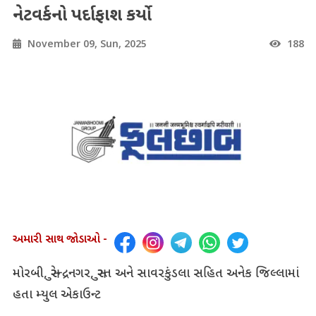
નેટવર્કનો પર્દાફાશ કર્યો
November 09, Sun, 2025
188
અમારી સાથ જોડાઓ -
મોરબી, સુરેન્દ્રનગર, સુરત અને સાવરકુંડલા સહિત અનેક જિલ્લામાં
હતા મ્યુલ એકાઉન્ટ