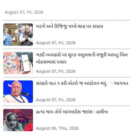
August 07, Fri, 2026
ખડગે અને રિજિજુ વચ્ચે શાહ પર સંગ્રામ
August 07, Fri, 2026
ઞઙઈં વ્યવહારો પર શુલ્ક વસૂલવાની મંજૂરી આપતું બિલ
લોકસભામાં પસાર
August 07, Fri, 2026
સરકારે વાત ન કરી એટલે જ આંદોલન થયું ઃ ભાગવત
August 07, Fri, 2026
હત્યા થાય તોયે બાંગલાદેશ જઇશ : હસીના
August 06, Thu, 2026