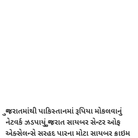
ગુજરાતમાંથી પાકિસ્તાનમાં રૂપિયા મોકલવાનું
નેટવર્ક ઝડપાયું ગુજરાત સાયબર સેન્ટર ઓફ
એક્સેલન્સે સરહદ પારના મોટા સાયબર ક્રાઇમ