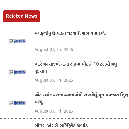
Related News
મગફળીનું ઉત્પાદન ઘટવાની સંભાવના ટળી
August 07, Fri, 2026
ભારે વરસાદથી નાના રણમાં મીઠાને 10 ટકાથી વધુ
નુકસાન
August 07, Fri, 2026
બોટાદમાં કચરાના ઢગલામાંથી સળગેલું મૃત નવજાત શિશુ
મળ્યું
August 07, Fri, 2026
બોગસ એસટી સર્ટિફિકેટ કૌભાંડ