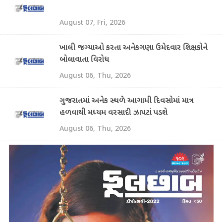
August 07, Fri, 2026
ખાલી જગ્યાઓ કરતા અનેકગણા ઉમેદવાર શિક્ષકોને
બોલાવાતા વિરોધ
August 06, Thu, 2026
ગુજરાતમાં અનેક સ્થળે આગામી દિવસોમાં માત્ર
હળવાથી મધ્યમ વરસાદી ઝાપટાં પડશે
August 06, Thu, 2026