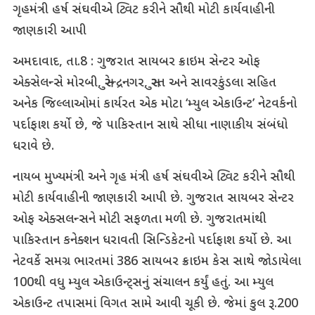
ગૃહમંત્રી હર્ષ સંઘવીએ ટ્વિટ કરીને સૌથી મોટી કાર્યવાહીની
જાણકારી આપી
અમદાવાદ, તા.8 : ગુજરાત સાયબર ક્રાઇમ સેન્ટર ઓફ
એક્સેલન્સે મોરબી, સુરેન્દ્રનગર, સુરત અને સાવરકુંડલા સહિત
અનેક જિલ્લાઓમાં કાર્યરત એક મોટા ‘મ્યુલ એકાઉન્ટ’ નેટવર્કનો
પર્દાફાશ કર્યો છે, જે પાકિસ્તાન સાથે સીધા નાણાકીય સંબંધો
ધરાવે છે.
નાયબ મુખ્યમંત્રી અને ગૃહ મંત્રી હર્ષ સંઘવીએ ટ્વિટ કરીને સૌથી
મોટી કાર્યવાહીની જાણકારી આપી છે. ગુજરાત સાયબર સેન્ટર
ઓફ એક્સલન્સને મોટી સફળતા મળી છે. ગુજરાતમાંથી
પાકિસ્તાન કનેક્શન ધરાવતી સિન્ડિકેટનો પર્દાફાશ કર્યો છે. આ
નેટવર્કે સમગ્ર ભારતમાં 386 સાયબર ક્રાઇમ કેસ સાથે જોડાયેલા
100થી વધુ મ્યુલ એકાઉન્ટ્સનું સંચાલન કર્યું હતું. આ મ્યુલ
એકાઉન્ટ તપાસમાં વિગત સામે આવી ચૂકી છે. જેમાં કુલ રૂ.200