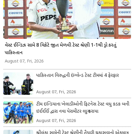
વેસ્ટ ઈન્ડિઝ સામે 8 વિકેટે જીત મેળવી ટેસ્ટ શ્રેણી 1-1થી ડ્રો કરતું
પાકિસ્તાન
August 07, Fri, 2026
પાકિસ્તાન વિરુદ્ધની ઇંગ્લેન્ડ ટેસ્ટ ટીમમાં 4 ફેરફાર
August 07, Fri, 2026
ટીમ ઇન્ડિયાના ખેલાડીઓની ફિટનેસ ટેસ્ટ વધુ કડક બની
ઇઈઈઈં દ્વારા નવા પેરામીટર લાગુ કરાયા
August 07, Fri, 2026
શ્રીલંકા સામેની ટેસ્ટ શ્રેણીની તૈયારી ચકાસવાનો એકમાત્ર