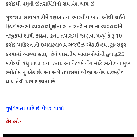
કરોડથી વધુની છેતરાપિંડીનો સમાવેશ થાય છે.
ગુજરાત સાયબર ટીમે શરૂઆતના ભારતીય ખાતાઓથી લઈને
ક્રિપ્ટોકરન્સી વ્યવહારો સુધીના સાત સ્તરે નાણાંના વ્યવહારોને
નજીકથી શોધી કાઢ્યા હતા. તપાસમાં જાણવા મળ્યું કે રૂ.10
કરોડ પાકિસ્તાની ઇશક્ષફક્ષભય ઞજઉઝ એકાઉન્ટમાં ટ્રાન્સફર
કરવામાં આવ્યા હતા, જેને ભારતીય ખાતાઓમાંથી કુલ રૂ.25
કરોડથી વધુ પ્રાપ્ત થયા હતા. આ નેટવર્ક ગેંગ માટે ભંડોળના મુખ્ય
સ્ત્રોતોમાંનું એક છે. આ અંગે તપાસમાં બીજા અનેક ઘટસ્ફોટ
થાય તેવી પણ શક્યતા છે.
વધુ વિગતો માટે ઈ-પેપર વાંચો
શેર કરો -