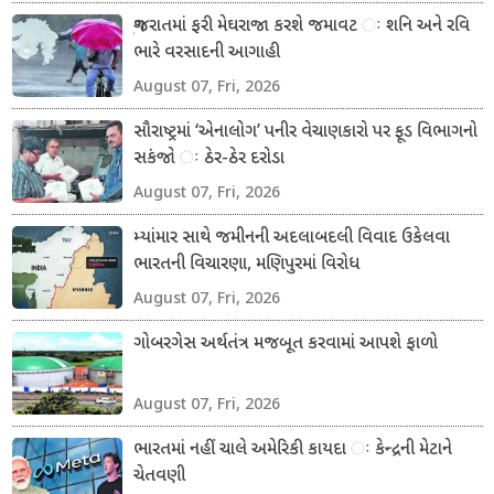
ગુજરાતમાં ફરી મેઘરાજા કરશે જમાવટ ઃ શનિ અને રવિ
ભારે વરસાદની આગાહી
August 07, Fri, 2026
સૌરાષ્ટ્રમાં ‘એનાલોગ’ પનીર વેચાણકારો પર ફૂડ વિભાગનો
સકંજો ઃ ઠેર-ઠેર દરોડા
August 07, Fri, 2026
મ્યાંમાર સાથે જમીનની અદલાબદલી વિવાદ ઉકેલવા
ભારતની વિચારણા, મણિપુરમાં વિરોધ
August 07, Fri, 2026
ગોબરગેસ અર્થતંત્ર મજબૂત કરવામાં આપશે ફાળો
August 07, Fri, 2026
ભારતમાં નહીં ચાલે અમેરિકી કાયદા ઃ કેન્દ્રની મેટાને
ચેતવણી