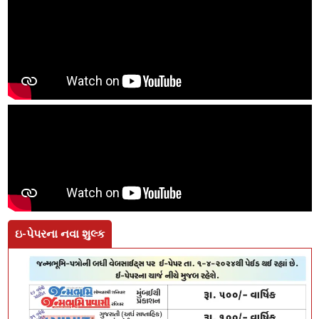
ઇ-પેપરના નવા શુલ્ક